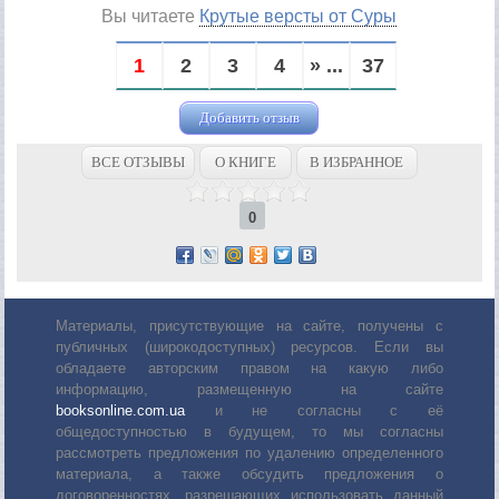
Вы читаете
Крутые версты от Суры
1
2
3
4
» ...
37
Добавить отзыв
ВСЕ ОТЗЫВЫ
О КНИГЕ
В ИЗБРАННОЕ
0
Материалы, присутствующие на сайте, получены с
публичных (широкодоступных) ресурсов. Если вы
обладаете авторским правом на какую либо
информацию, размещенную на сайте
booksonline.com.ua
и не согласны с её
общедоступностью в будущем, то мы согласны
рассмотреть предложения по удалению определенного
материала, а также обсудить предложения о
договоренностях, разрешающих использовать данный