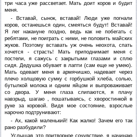
три часа уже рассветает. Мать доит коров и будит
меня.
- Вставай, сынок, вставай! Люди уже погнали
коров, останешься один, смеяться будут! Вставай!
Я лег накануне поздно, ведь как не побегать с
ребятами, не поиграть с ними, не половить майских
жуков. Поэтому вставать уж очень неохота, спать
хочется - страсть! Мать приподнимает меня с
постели, я сажусь с закрытыми глазами и сплю
сидя. Дедушка обувает в лапти (сам еще не умею).
Мать одевает меня в армячишко, надевает через
плечо холщовую сумку с горбушкой хлеба, солью,
бутылкой молока и одним яйцом и выпроваживает
со двора. У меня глаза слипаются, я плачу
навзрыд, шагаю , пошатываясь, с хворостинкой в
руке за коровой. Видя мое состояние, взрослые
нарочно подтрунивают:
- Ах, какой маленький! Как жалко! Зачем его так
рано разбудили?
Услышав это притворное сочувствие, я начинаю