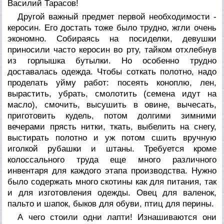
Василий Тарасов!
Другой важный предмет первой необходимости -
керосин. Его достать тоже было трудно, жгли очень
экономно. Собираясь на посиделки, девушки
приносили часто керосин во рту, тайком отхлебнув
из горлышка бутылки. Но особенно трудно
доставалась одежда. Чтобы соткать полотно, надо
проделать уйму работ: посеять коноплю, лен,
вырастить, убрать, смолотить (семена идут на
масло), смочить, высушить в овине, вычесать,
приготовить кудель, потом долгими зимними
вечерами прясть нитки, ткать, выбелить на снегу,
выстирать полотно и уж потом сшить вручную
иголкой рубашки и штаны. Требуется кроме
колоссального труда еще много различного
инвентаря для каждого этапа производства. Нужно
было содержать много скотины как для питания, так
и для изготовления одежды. Овец для валенок,
пальто и шапок, быков для обуви, птиц для перины.
А чего стоили одни лапти! Изнашиваются они