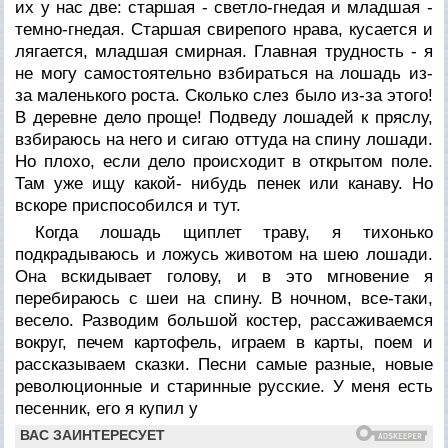
их у нас две: старшая - светло-гнедая и младшая -
темно-гнедая. Старшая свирепого нрава, кусается и
лягается, младшая смирная. Главная трудность - я
не могу самостоятельно взбираться на лошадь из-
за маленького роста. Сколько слез было из-за этого!
В деревне дело проще! Подведу лошадей к пряслу,
взбираюсь на него и сигаю оттуда на спину лошади.
Но плохо, если дело происходит в открытом поле.
Там уже ищу какой- нибудь пенек или канаву. Но
вскоре приспособился и тут.
Когда лошадь щиплет траву, я тихонько
подкрадываюсь и ложусь животом на шею лошади.
Она вскидывает голову, и в это мгновение я
перебираюсь с шеи на спину. В ночном, все-таки,
весело. Разводим большой костер, рассаживаемся
вокруг, печем картофель, играем в карты, поем и
рассказываем сказки. Песни самые разные, новые
революционные и старинные русские. У меня есть
песенник, его я купил у