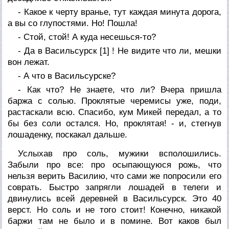
- Какое к черту вранье, тут каждая минута дорога,
а вы со глупостями. Но! Пошла!
- Стой, стой! А куда несешься-то?
- Да в Васильсурск [1] ! Не видите что ли, мешки
вон лежат.
- А что в Васильсурске?
- Как что? Не знаете, что ли? Вчера пришла
баржа с солью. Проклятые черемисы уже, поди,
растаскали всю. Спасибо, кум Микей передал, а то
бы без соли остался. Но, проклятая! - и, стегнув
лошаденку, поскакал дальше.
Услыхав про соль, мужики всполошились.
Забыли про все: про осыпающуюся рожь, что
нельзя верить Василию, что сами же попросили его
соврать. Быстро запрягли лошадей в телеги и
двинулись всей деревней в Васильсурск. Это 40
верст. Но соль и не того стоит! Конечно, никакой
баржи там не было и в помине. Вот каков был