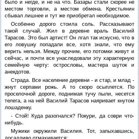
было и негде, и не на что. Базары стали скорее не
местом торговли, а местом обмена. Крестьянин
сбывал лишнее и тут же приобретал необходимое.
Особенно дорого стоила соль. Рассказывают
такой случай. Жил в деревне враль Василий
Тарасов. Это был артист! Он лгал так искусно, что в
его ловушку попадали все, хотя знали, что ему
верить нельзя. Между прочим, его потомки живут и
сейчас, и почти все унаследовали эту характерную
семейную черту: острословы, мастера шуток и
анекдотов.
Страда. Все население деревни - и стар, и млад -
жнут серпами рожь. А то скоро осыплется. По
проселочной дороге, поднимая тучу пыли, несется
телега, а на ней Василий Тарасов наяривает кнутом
лошаденку.
- Стой! Куда разогнался? Покури, да соври что-
нибудь.
Мужики окружили Василия. Тот, запыхавшись,
досадливо отмахивается: