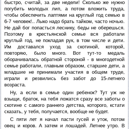
быстро, считай, за две недели! Сколько же нужно
погубить молодых лип, а потом вложить труда,
чтобы обеспечить лаптями на круглый год семью в
6-7 человек!.. Лыко надо брать тайком, часто ночью.
Не дай бог попасться леснику, беды не оберешься.
Поэтому в крестьянской семье вся работали
круглый год, не покладая рук, в том числе и дети.
Им доставался уход за скотиной, которой,
повторяю, было много. Вот тут-то медаль
оборачивалась обратной стороной - в многодетной
семье работали, главным образом, старшие дети, а
младшие не принимали участия в общем труде,
играли и резвились без забот до 15-летнего
возраста.
Ну, а если в семье один ребенок? Тут уж не
взыщи, браток, на тебя ложатся сразу все заботы о
скотине с самого раннего детства, которого, кстати
сказать, у тебя, получается, вообще не будет.
С пяти лет я начал пасти гусей и уток, потом
овец и коров. А затем и лошадей. Летнее утро. В