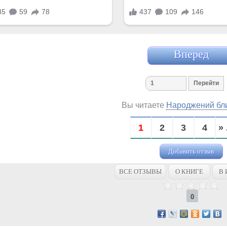
Вперед
Вы читаете
Народжений бл
1
2
3
4
» 
Добавить отзыв
ВСЕ ОТЗЫВЫ
О КНИГЕ
В 
0