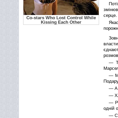
Поті
змінюв
серце.
Яка
порожн
Зовн
власти
єднают
розмові
— Т
Марсел
— Ма
Подару
— А 
— Хл
— Ро
одній о
— Ст