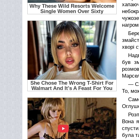
хапаю
небокр
чужозе
нагром
Бер
змайст
хворі с
Надв
був зм
розмов
Марсел
— Сл
То, мо
Сам
Оглуше
Роз
Вона я
спусти
була т