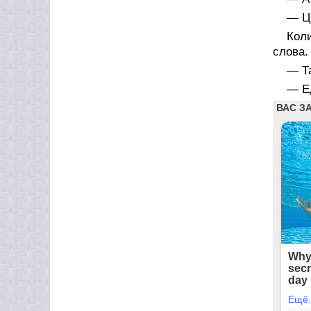
— Ц
Коли
слова.
— Та
— Ед