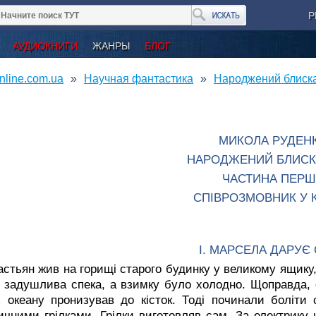
Р
АУДИОКНИГИ
ЖАНРЫ
БЛОГ
nline.com.ua
Научная фантастика
Народжений блиска
МИКОЛА РУДЕН
НАРОДЖЕНИЙ БЛИС
ЧАСТИНА ПЕРШ
СПІВРОЗМОВНИК У 
I. МАРСЕЛА ДАРУЄ
стьян жив на горищі старого будинку у великому ящику,
 задушлива спека, а взимку було холодно. Щоправда, сн
з океану пронизував до кісток. Тоді починали боліти
ичними грілками. Грілки виготовляв сам. За електрику