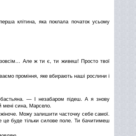
рша клітина, яка поклала початок усьому
 зовсім… Але ж ти є, ти живеш! Просто твої
ваємо проміння, яке вбирають наші рослини і
бастьяна. — І незабаром підеш. А я знову
й мені сина, Марсело.
й жіноче. Можу залишити часточку себе самої.
е це буде тільки силове поле. Ти бачитимеш
мовляю.