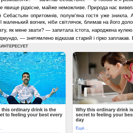
е явище рідкісне, майже неможливе. Природа нас виве
 Себастьян опритомнів, полум’яна гостя уже зникла. А
 І маленький вогник, ніби світлячок, блимав на його дол
ту, як мене звати? — запитала істота, народжена кулею
мундо, — знетямлено відказав старий і гірко заплакав. В