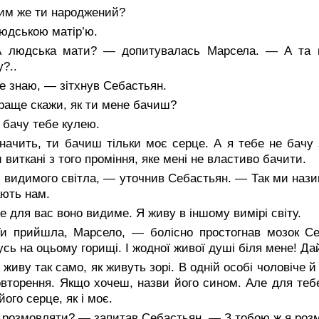
им же ти народжений?
юдською матір’ю.
 людська мати? — допитувалась Марсела. — А та пе
?..
 знаю, — зітхнув Себастьян.
раще скажи, як ти мене бачиш?
бачу тебе кулею.
начить, ти бачиш тільки моє серце. А я тебе не бачу
и виткані з того проміння, яке мені не властиво бачити.
 видимого світла, — уточнив Себастьян. — Так ми нази
ють нам.
 для вас воно видиме. Я живу в іншому вимірі світу.
и прийшла, Марсело, — болісно простогнав мозок Се
сь на оцьому горищі. І жодної живої душі біля мене! Да
живу так само, як живуть зорі. В одній особі чоловіче 
вторення. Якщо хочеш, назви його сином. Але для теб
його серце, як і моє.
 розмовляти? — запитав Себастьян. — З тобою ж я роз