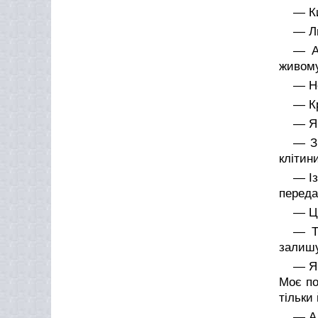
— К
— Л
— А
живому
— Не
— К
— Я 
— З
клітин
— Із
переда
— Це
— Т
залишу
— Я 
Моє по
тільки 
— А