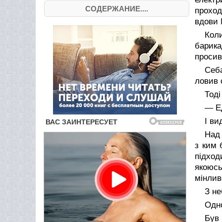
СОДЕРЖАНИЕ....
проход
вдови 
Кол
барика
просив
Себ
ловив 
Тоді
— Е
І ви
Над 
з ким 
підход
якоюсь
мінлив
З не
Одно
Був