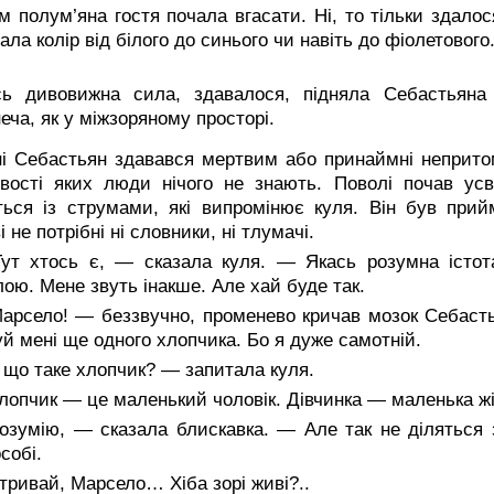
м полум’яна гостя почала вгасати. Ні, то тільки здалос
ала колір від білого до синього чи навіть до фіолетовог
сь дивовижна сила, здавалося, підняла Себастьяна
еча, як у міжзоряному просторі.
і Себастьян здавався мертвим або принаймні непритом
вості яких люди нічого не знають. Поволі почав ус
ься із струмами, які випромінює куля. Він був прийм
 не потрібні ні словники, ні тлумачі.
ут хтось є, — сказала куля. — Якась розумна істот
ою. Мене звуть інакше. Але хай буде так.
рсело! — беззвучно, променево кричав мозок Себастья
й мені ще одного хлопчика. Бо я дуже самотній.
що таке хлопчик? — запитала куля.
опчик — це маленький чоловік. Дівчинка — маленька жінк
зумію, — сказала блискавка. — Але так не діляться з
собі.
ривай, Марсело… Хіба зорі живі?..