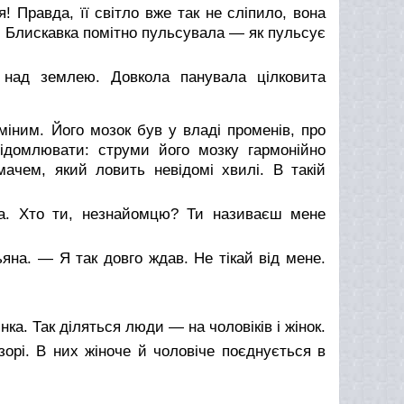
я! Правда, її світло вже так не сліпило, вона
о. Блискавка помітно пульсувала — як пульсує
 над землею. Довкола панувала цілковита
іним. Його мозок був у владі променів, про
відомлювати: струми його мозку гармонійно
ачем, який ловить невідомі хвилі. В такій
а. Хто ти, незнайомцю? Ти називаєш мене
на. — Я так довго ждав. Не тікай від мене.
а. Так діляться люди — на чоловіків і жінок.
орі. В них жіноче й чоловіче поєднується в