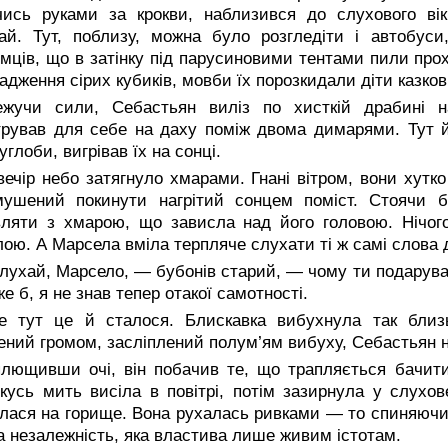
чись руками за крокви, наблизився до слухового ві
ай. Тут, поблизу, можна було розгледіти і автобуси
мців, що в затінку під парусиновими тентами пили прох
адження сірих кубиків, мовби їх порозкидали діти казков
ежучи сили, Себастьян виліз по хисткій драбині н
рував для себе на даху поміж двома димарями. Тут йо
углоби, вигрівав їх на сонці.
ечір небо затягнуло хмарами. Гнані вітром, вони хутк
ушений покинути нагрітий сонцем поміст. Стоячи бі
ляти з хмарою, що зависла над його головою. Нічого
ою. А Марсела вміла терпляче слухати ті ж самі слова д
ухай, Марсело, — бубонів старий, — чому ти подарувал
же б, я не знав тепер отакої самотності.
е тут це й сталося. Блискавка вибухнула так близь
ний громом, засліплений полум’ям вибуху, Себастьян н
плющивши очі, він побачив те, що трапляється бачити
кусь мить висіла в повітрі, потім зазирнула у слухов
лася на горище. Вона рухалась ривками — то спиняючис
а незалежність, яка властива лише живим істотам.