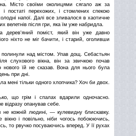
кна. Місто своїми околицями сягало аж за
, і постаті перехожих, і стомлених спекою
олодні напої. Далі все зливалося в хаотичне
их велетнів після гри, яка їм уже набридла.
а дерев’яний поміст, який він уже давно
го ніхто не міг бачити, і старий, оголивши
о полинули над містом. Упав дощ. Себастьян
ля слухового вікна, він за звичкою почав
 нового їй не сказав. Вона для нього була
ень при дні.
а мені тільки одного хлопчика? Хоч би двох.
ко, що грім і спалах вдарили одночасно.
е відразу опанував себе.
 не кожній людині, — кулевидну блискавку.
е вікно і повільно, ніби чогось побоюючись,
ь, то рвучко посуваючись вперед. У її рухах