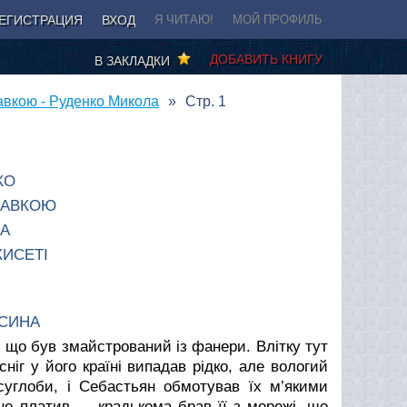
ЕГИСТРАЦИЯ
ВХОД
Я ЧИТАЮ!
МОЙ ПРОФИЛЬ
ДОБАВИТЬ КНИГУ
В ЗАКЛАДКИ
вкою - Руденко Микола
Стр. 1
КО
КАВКОЮ
А
КИСЕТІ
 СИНА
 що був змайстрований із фанери. Влітку тут
іг у його країні випадав рідко, але вологий
 суглоби, і Себастьян обмотував їх м’якими
 не платив — крадькома брав її з мережі, що