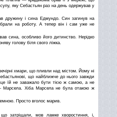
супу, яку Себастьян раз на день одержував у
Мав дружину і сина Едмундо. Син загинув на
 брали на роботу. А тепер він і сам уже не
вав сина, особливо його дитинство. Нерідко
няву голову біля свого ліжка.
вечірні хмари, що пливли над містом. Йому ні
Себастьянові, що найближче до нього завжди
 це їй не заважало бути тією ж самою, а не
— Марсела. Хіба Марсела не була отакою ж
земною. Просто вголос марив.
 що затріщали, мов ламке хворостиння, і,