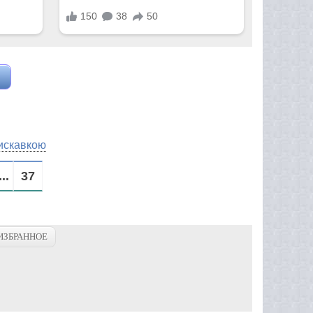
искавкою
...
37
ИЗБРАННОЕ