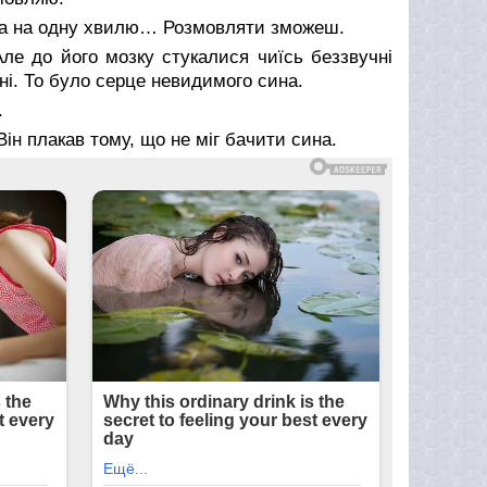
ла на одну хвилю… Розмовляти зможеш.
ле до його мозку стукалися чиїсь беззвучні
оні. То було серце невидимого сина.
.
ін плакав тому, що не міг бачити сина.