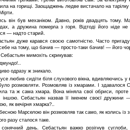
ила на горищі. Заощаджень ледве вистачало на тарілку 
Мірти.
ись він був механіком. Давно, років двадцять тому. 
дах, а дружина померла з горя. Відтоді його ніде не
ся — надто старий.
астьян дуже карався своєю самотністю. Часто пригаду
себе на тому, що бачив — просто-таки бачив! — його чор
 Себастьян мимохіть скрикував:
дмундо!..
диво одразу ж зникало.
усе любив сидіти біля слухового вікна, вдивляючись у 
було розмовляти. Розмовляв із хмарами. І здавалося 
ила та ж сама хмара. Вона міняла свої обриси, проте
 іншою. Себастьян назвав її іменем своєї дружини 
ою, як вечірня хмарка?..
бесною Марселою він розмовляв так само, як колись із 
го разу сталося таке.
 сонячний день. Себастьян важко розігнув суглоби,