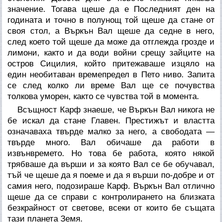
значение. Тогава щеше да е Последният ден на
годината и точно в полунощ той щеше да стане от
своя стол, а Въркън Вал щеше да седне в него,
след което той щеше да може да отглежда грозде и
лимони, както и да води войни срещу зайците на
остров Сицилия, който притежаваше изцяло на
един необитаван времепредел в Пето ниво. Запита
се след колко ли време Вал ще се почувства
толкова уморен, както се чувства той в момента.
Всъщност Карф знаеше, че Въркън Вал никога не
бе искал да стане Главен. Престижът и властта
означаваха твърде малко за него, а свободата —
твърде много. Вал обичаше да работи в
извънвремето. Но това бе работа, която някой
трябваше да върши и за която Вал се бе обучавал,
тъй че щеше да я поеме и да я върши по-добре и от
самия него, подозираше Карф. Въркън Вал отлично
щеше да се справи с контролирането на близката
безкрайност от светове, всеки от които бе същата
тази планета Земя.