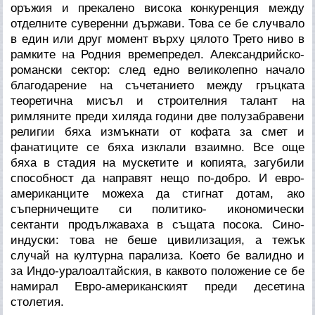
оръжия и прекалено висока конкуренция между
отделните суверенни държави. Това се бе случвало
в един или друг момент върху цялото Трето ниво в
рамките на Родния времепредел. Александрийско-
романски сектор: след едно великолепно начало
благодарение на съчетанието между гръцката
теоретична мисъл и строителния талант на
римляните преди хиляда години две полузабравени
религии бяха измъкнати от кофата за смет и
фанатиците се бяха изклали взаимно. Все още
бяха в стадия на мускетите и копията, загубили
способност да направят нещо по-добро. И евро-
американците можеха да стигнат дотам, ако
съперничещите си политико- икономически
сектанти продължаваха в същата посока. Сино-
индуски: това не беше цивилизация, а тежък
случай на културна парализа. Което бе валидно и
за Индо-уралоалтайския, в каквото положение се бе
намирал Евро-американският преди десетина
столетия.