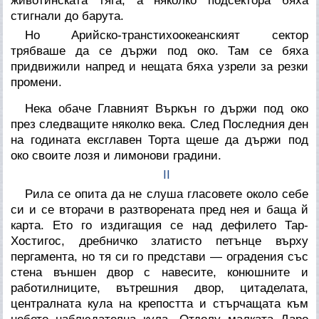
животинската тяга, а няколко подсектора бяха
стигнали до барута.
Но Арийско-транстихоокеанският сектор
трябваше да се държи под око. Там се бяха
придвижили напред и нещата бяха узрели за резки
промени.
Нека обаче Главният Въркън го държи под око
през следващите няколко века. След Последния ден
на годината ексглавен Торта щеше да държи под
око своите лозя и лимонови градини.
II
Рила се опита да не слуша гласовете около себе
си и се вторачи в разтворената пред нея и баща й
карта. Ето го издигащия се над дефилето Тар-
Хостигос, дребничко златисто петънце върху
пергамента, но тя си го представи — оградения със
стена външен двор с навесите, конюшните и
работилниците, вътрешния двор, цитаделата,
централната кула на крепостта и стърчащата към