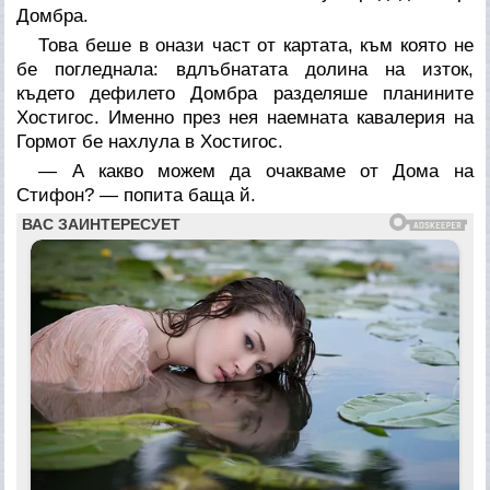
Домбра.
Това беше в онази част от картата, към която не
бе погледнала: вдлъбнатата долина на изток,
където дефилето Домбра разделяше планините
Хостигос. Именно през нея наемната кавалерия на
Гормот бе нахлула в Хостигос.
— А какво можем да очакваме от Дома на
Стифон? — попита баща й.