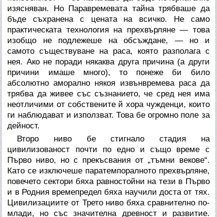
изясняван. Но Паравремевата тайна трябваше да
бъде съхранена с цената на всичко. Не само
практическата технология на прехвърляне — това
изобщо не подлежеше на обсъждане, — но и
самото съществуване на раса, която разполага с
нея. Ако не поради някаква друга причина (а други
причини имаше много), то понеже би било
абсолютно аморално някоя извънвремева раса да
трябва да живее със съзнанието, че сред нея има
неотличими от собствените й хора чужденци, които
ги наблюдават и използват. Това бе огромно поле за
дейност.
Второ ниво бе стигнало стадия на
цивилизованост почти по едно и също време с
Първо ниво, но с прекъсвания от „тъмни векове“.
Като се изключеше паратемпоралното прехвърляне,
повечето сектори бяха равностойни на тези в Първо
и в Родния времепредел бяха научили доста от тях.
Цивилизациите от Трето ниво бяха сравнително по-
млади, но със значителна древност и развитие.