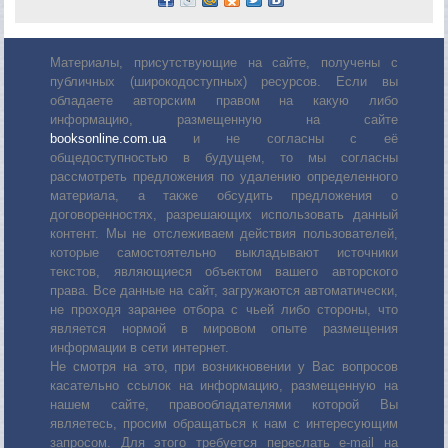
Материалы, присутствующие на сайте, получены с
публичных (широкодоступных) ресурсов. Если вы
обладаете авторским правом на какую либо
информацию, размещенную на сайте
booksonline.com.ua
и не согласны с её
общедоступностью в будущем, то мы согласны
рассмотреть предложения по удалению определенного
материала, а также обсудить предложения о
договоренностях, разрешающих использовать данный
контент. Мы не отслеживаем действия пользователей,
которые самостоятельно выкладывают источники
текстов, являющиеся объектом вашего авторского
права. Все данные на сайт, загружаются автоматически,
не проходя заранее отбора с чьей либо стороны, что
является нормой в мировом опыте размещения
информации в сети интернет.
Не смотря на это, при возникновении у Вас вопросов
касательно ссылок на информацию, размещенную на
нашем сайте, правообладателями которой Вы
являетесь, просим обращаться к нам с интересующим
запросом. Для этого требуется переслать е-mail на