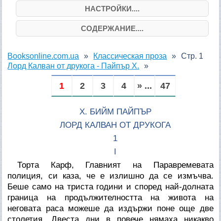
НАСТРОЙКИ....
СОДЕРЖАНИЕ....
Booksonline.com.ua
Классическая проза
Стр. 1
Лорд Калван от друкога - Пайпър Х.
1
2
3
4
» ...
47
Х. БИЙМ ПАЙПЪР
ЛОРД КАЛВАН ОТ ДРУКОГА
1
I
Торта Карф, Главният на Паравремевата
полиция, си каза, че е излишно да се измъчва.
Беше само на триста години и според най-долната
граница на продължителността на живота на
неговата раса можеше да издържи поне още две
столетия. Двеста дни в повече нямаха никакво