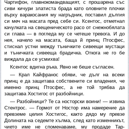
Чартифон, главнокомандващият, с прошарена със
сиви кичури златиста брада като оловните плочки
върху варакосания му нагръдник, поставил дългия
си меч на масата пред себе си. Ксентос, отметнал
качулката на свещеническото расо от снежнобялата
си глава — в погледа му се четеше тревога. И до
нея, начело на масата, баща й принц Птосфес,
стиснал устни между тъничките сивеещи мустаци
и тъничката сивееща брадичка. Откога не го бе
виждала да се усмихва!
Ксентос вдигна ръка. Явно не беше съгласен.
— Крал Кайфранос обяви, че дълг на всеки
принц е да защитава собствените си владения, че
именно принц Птосфес, а не той трябва да
защитава Хостигос от разбойници.
— Разбойници? Те са носторски воини! — извика
Стентрос. — Гормот от Ностор има намерение да
превземе целия Хостигос, както дядо му превзе
Долината на седемте хълма, след като изменникът,
чието име не споменаваме, му продаде Тар-