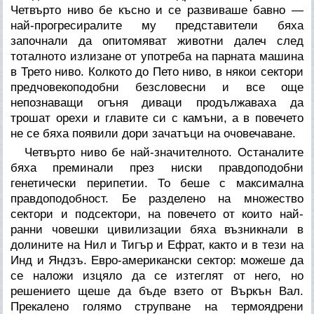
Четвърто ниво бе късно и се развиваше бавно —
най-прогресиралите му представители бяха
започнали да опитомяват животни далеч след
тоталното излизане от употреба на парната машина
в Трето ниво. Колкото до Пето ниво, в някои сектори
предчовекоподобни безсловесни и все още
непознаващи огъня диваци продължаваха да
трошат орехи и главите си с камъни, а в повечето
не се бяха появили дори зачатъци на очовечаване.
Четвърто ниво бе най-значителното. Останалите
бяха преминали през ниски правдоподобни
генетически перипетии. То беше с максимална
правдоподобност. Бе разделено на множество
сектори и подсектори, на повечето от които най-
ранни човешки цивилизации бяха възникнали в
долините на Нил и Тигър и Ефрат, както и в тези на
Инд и Яндзъ. Евро-американски сектор: можеше да
се наложи изцяло да се изтеглят от него, но
решението щеше да бъде взето от Въркън Вал.
Прекалено голямо струпване на термоядрени