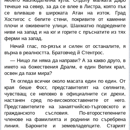
небето наблюдателна кула. Отдолу малката Даро
течеше на север, за да се влее в Листра, която пък
се вливаше в широката Атан на изток. Град
Хостигос с белите стени, покривите от каменни
плочи и оживените улици. Шахматно подредените
ниви на запад и на юг и горите с пръснатите из тях
ферми на запад.
Нечий глас, по-рязък и силен от останалите, я
върна в реалността. Братовчед й Стентрос.
— Нищо ли няма да направи? А за какво друго, в
името на божествения Дралм, е един Велик крал,
освен да пази мира?
Тя огледа всички около масата един по един. От
края беше Фосг, представителят на селяните,
чувстващ се неловко в официалните си дрехи,
настанен сред по-високопоставените от него.
Представителите на занаятчийско-търговското и
гражданското съсловия. По-второстепенните
членове на фамилията и роднини по съребрена
линия. Бароните и земевладелците. Старият