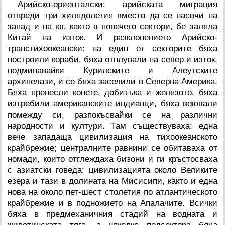
Арийско-ориенталски: арийската миграция
отпреди три хилядолетия вместо да се насочи на
запад и на юг, както в повечето сектори, бе заляла
Китай на изток. И разклонението Арийско-
транстихоокеански: на един от секторите бяха
построили кораби, бяха отплували на север и изток,
подминавайки Курилските и Алеутските
архипелази, и се бяха заселили в Северна Америка.
Бяха пренесли конете, добитъка и желязото, бяха
изтребили американските индианци, бяха воювали
помежду си, разпокъсвайки се на различни
народности и култури. Там съществуваха: една
вече западаща цивилизация на тихоокеанското
крайбрежие; централните равнини се обитаваха от
номади, които отглеждаха бизони и ги кръстосваха
с азиатски говеда; цивилизацията около Великите
езера и тази в долината на Мисисипи, както и една
нова на около пет-шест столетия по атлантическото
крайбрежие и в подножието на Апалачите. Всички
бяха в предмеханичния стадий на водната и