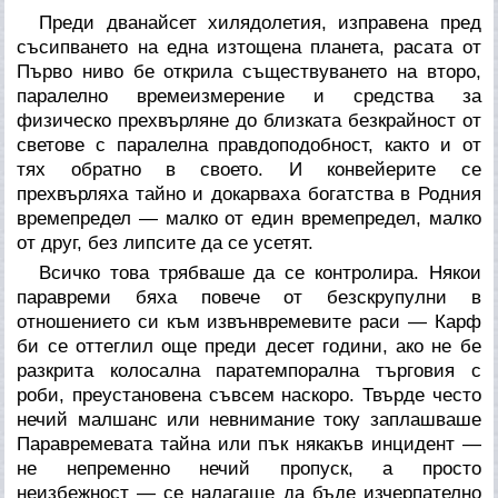
Преди дванайсет хилядолетия, изправена пред
съсипването на една изтощена планета, расата от
Първо ниво бе открила съществуването на второ,
паралелно времеизмерение и средства за
физическо прехвърляне до близката безкрайност от
светове с паралелна правдоподобност, както и от
тях обратно в своето. И конвейерите се
прехвърляха тайно и докарваха богатства в Родния
времепредел — малко от един времепредел, малко
от друг, без липсите да се усетят.
Всичко това трябваше да се контролира. Някои
паравреми бяха повече от безскрупулни в
отношението си към извънвремевите раси — Карф
би се оттеглил още преди десет години, ако не бе
разкрита колосална паратемпорална търговия с
роби, преустановена съвсем наскоро. Твърде често
нечий малшанс или невнимание току заплашваше
Паравремевата тайна или пък някакъв инцидент —
не непременно нечий пропуск, а просто
неизбежност — се налагаше да бъде изчерпателно