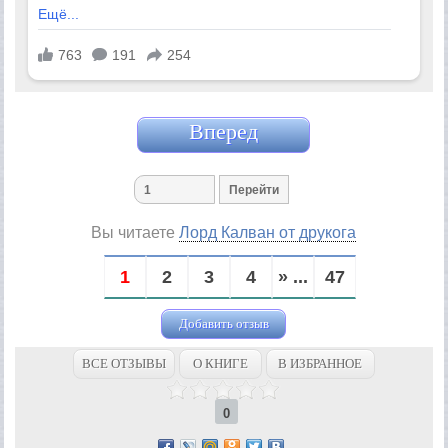
Вперед
Вы читаете
Лорд Калван от друкога
1
2
3
4
» ...
47
Добавить отзыв
ВСЕ ОТЗЫВЫ
О КНИГЕ
В ИЗБРАННОЕ
0