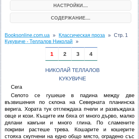
НАСТРОЙКИ....
СОДЕРЖАНИЕ....
Booksonline.com.ua
Классическая проза
Стр. 1
Кукувиче - Теллалов Николай
1
2
3
4
НИКОЛАЙ ТЕЛЛАЛОВ
КУКУВИЧЕ
Сега
Селото се гушеше в падина между две
възвишения по склона на Северната планинска
верига. Хората тук отглеждаха пчели и развъждаха
овце и кози. Къщите им бяха от много дърво, малко
дялани камъни и много глина. По сламените
покриви растеше трева. Кошарите и кошерите
стояха скупчени на едно общо място, оградено със