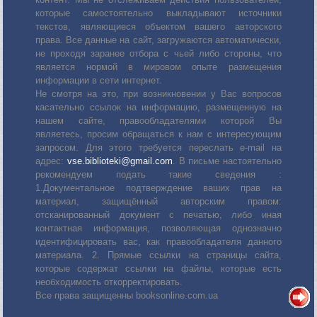
которые самостоятельно выкладывают источники
текстов, являющиеся объектом вашего авторского
права. Все данные на сайт, загружаются автоматически,
не проходя заранее отбора с чьей либо стороны, что
является нормой в мировом опыте размещения
информации в сети интернет.
Не смотря на это, при возникновении у Вас вопросов
касательно ссылок на информацию, размещенную на
нашем сайте, правообладателями которой Вы
являетесь, просим обращаться к нам с интересующим
запросом. Для этого требуется переслать е-mail на
адрес:
vse.biblioteki@gmail.com
. В письме настоятельно
рекомендуем подать такие сведения :
1.Документальное подтверждение ваших прав на
материал, защищённый авторским правом:
отсканированный документ с печатью, либо иная
контактная информация, позволяющая однозначно
идентифицировать вас, как правообладателя данного
материала. 2. Прямые ссылки на страницы сайта,
которые содержат ссылки на файлы, которые есть
необходимость откорректировать.
Все права защищенны booksonline.com.ua