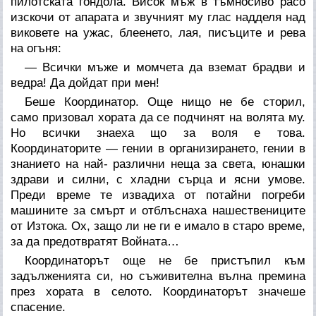
пилотската гондола. Висок мъж в тъмносиво расо
изскочи от апарата и звучният му глас надделя над
виковете на ужас, блеенето, лая, писъците и рева
на огъня:
— Всички мъже и момчета да вземат брадви и
ведра! Да дойдат при мен!
Беше Координатор. Още нищо не бе сторил,
само призовал хората да се подчинят на волята му.
Но всички знаеха що за воля е това.
Координаторите — гении в организирането, гении в
знанието на най- различни неща за света, юнашки
здрави и силни, с хладни сърца и ясни умове.
Преди време те извадиха от потайни погреби
машините за смърт и отблъснаха нашествениците
от Изтока. Ох, защо ли не ги е имало в старо време,
за да предотвратят Войната…
Координаторът още не бе пристъпил към
задълженията си, но съживителна вълна премина
през хората в селото. Координаторът значеше
спасение.