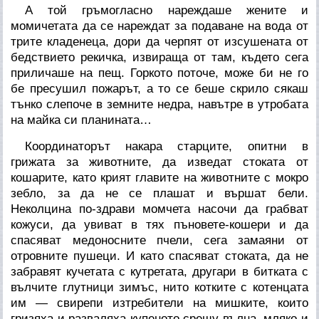
А той гръмогласно нареждаше жените и
момичетата да се нареждат за подаване на вода от
трите кладенеца, дори да черпят от изсушената от
бедствието рекичка, извираща от там, където сега
приличаше на пещ. Горкото поточе, може би не го
бе пресушил пожарът, а то се беше скрило сякаш
тънко слепоче в земните недра, навътре в утробата
на майка си планината…
Координаторът накара старците, опитни в
грижата за животните, да изведат стоката от
кошарите, като крият главите на животните с мокро
зебло, за да не се плашат и вършат бели.
Неколцина по-здрави момчета насочи да грабват
кожуси, да увиват в тях пъновете-кошери и да
спасяват медоносните пчели, сега замаяни от
отровните пушеци. И като спасяват стоката, да не
забравят кучетата с кутретата, другари в битката с
вълчите глутници зимъс, нито котките с котенцата
им — свирепи изтребители на мишките, които
гризяха и разваляха купеното срещу вълна, мляко и