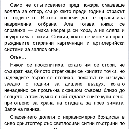
Само че стъписването пред пожара смазваше
волята за отпор, също както преди години страхът
от ордите от Изтока попречи да се организира
навременна отбрана. Ала тогава някак се
справиха — имаха насреща си хора, а не сляпа и
неукротима стихия. Стихия, която не може я спря с
ръждивите старинни картечници и артилерийски
системи за залпов огън.
Огън…
Някои се поокопитиха, когато им се стори, че
съзират над билото стрелкащи се крилати точки, но
надеждите бързо се стопиха, пожарът ги изсмука
заедно с годния за дишане въздух, когато
ненадейно се промъкна скришом съвсем близо до
селцето, а там лумна с най-отдалечените купи сено,
приготвено за храна на стадата за през зимата.
Започна паника.
Спасението долетя с неравномерно боядисан в
сиво орнитоптер със светлосиви ситни пъстрини по