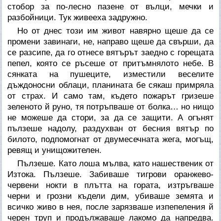
стобор за по-лесно пазене от вълци, мечки и
разбойници. Тук живееха задружно.
Но от днес този им живот навярно щеше да се
промени завинаги, не, направо щеше да свърши, да
се разсипе, да го отнесе вятърът заедно с горещата
пепел, която се ръсеше от притъмнялото небе. В
сянката на пушеците, изместили веселите
дъждоносни облаци, планината бе сякаш примряла
от страх. И само там, където пожарът гризеше
зеленото й руно, тя потръпваше от болка… но нищо
не можеше да стори, за да се защити. А огънят
пълзеше надолу, раздухван от бесния вятър по
билото, подпомогнат от двумесечната жега, могъщ,
ревящ и унищожителен.
Пълзеше. Като лоша мълва, като нашественик от
Изтока. Пълзеше. Забиваше тигрови оранжево-
червени нокти в плътта на гората, изтръгваше
черни и грозни къдели дим, убиваше земята и
всичко живо в нея, после зарязваше изпепеления й
черен труп и продължаваше лакомо да напредва.