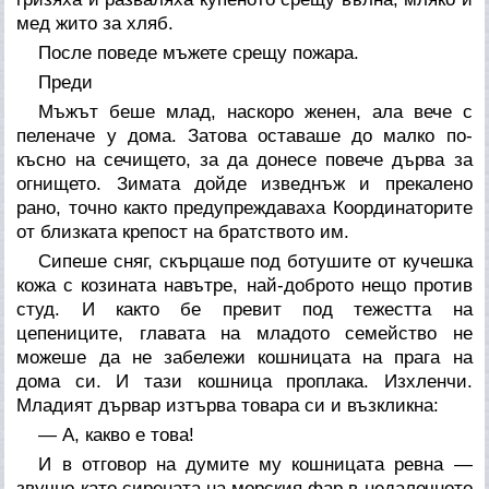
мед жито за хляб.
После поведе мъжете срещу пожара.
Преди
Мъжът беше млад, наскоро женен, ала вече с
пеленаче у дома. Затова оставаше до малко по-
късно на сечището, за да донесе повече дърва за
огнището. Зимата дойде изведнъж и прекалено
рано, точно както предупреждаваха Координаторите
от близката крепост на братството им.
Сипеше сняг, скърцаше под ботушите от кучешка
кожа с козината навътре, най-доброто нещо против
студ. И както бе превит под тежестта на
цепениците, главата на младото семейство не
можеше да не забележи кошницата на прага на
дома си. И тази кошница проплака. Изхленчи.
Младият дървар изтърва товара си и възкликна:
— А, какво е това!
И в отговор на думите му кошницата ревна —
звучно като сирената на морския фар в недалечното