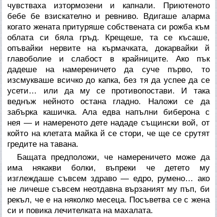
чувстваха изтормозени и капнали. Приютеното
бебе бе взискателно и ревниво. Вдигаше аларма
когато жената притуряше собствената си рожба към
облата си бяла гръд. Крещеше, та се късаше,
опъвайки нервите на кърмачката, докарвайки й
главоболие и слабост в крайниците. Ако пък
дадеше на намереничето да суче първо, то
изсмукваше всичко до капка, без тя да успее да се
усети… или да му се противопостави. И така
веднъж нейното остана гладно. Наложи се да
забърка кашичка. Ала едва напълни биберона с
нея — и намереното дете нададе същински вой, от
който на клетата майка й се стори, че ще се срутят
гредите на тавана.
Бащата предположи, че намереничето може да
има някакви болки, въпреки че детето му
изглеждаше съвсем здраво — едро, румено… ако
не личеше съвсем неотдавна вързаният му пъп, би
рекъл, че е на няколко месеца. Посъветва се с жена
си и повика лечителката на махалата.