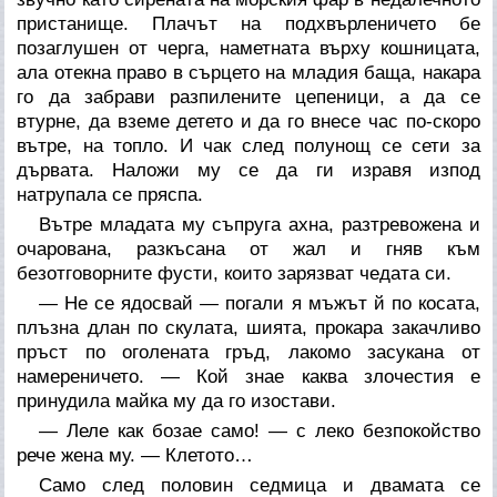
пристанище. Плачът на подхвърленичето бе
позаглушен от черга, наметната върху кошницата,
ала отекна право в сърцето на младия баща, накара
го да забрави разпилените цепеници, а да се
втурне, да вземе детето и да го внесе час по-скоро
вътре, на топло. И чак след полунощ се сети за
дървата. Наложи му се да ги изравя изпод
натрупала се пряспа.
Вътре младата му съпруга ахна, разтревожена и
очарована, разкъсана от жал и гняв към
безотговорните фусти, които зарязват чедата си.
— Не се ядосвай — погали я мъжът й по косата,
плъзна длан по скулата, шията, прокара закачливо
пръст по оголената гръд, лакомо засукана от
намереничето. — Кой знае каква злочестия е
принудила майка му да го изостави.
— Леле как бозае само! — с леко безпокойство
рече жена му. — Клетото…
Само след половин седмица и двамата се