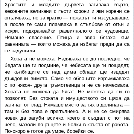
Храстите и младите дървета загиваха бързо,
вековните великани с гъсти корони и яки корени се
опълчваха, но за кратко — пожарът ги изсушаваше,
а после те сами пламваха в стълбове от огън и
искри, подхранвайки развилнялото се чудовище.
Нямаше спасение. Птица и звяр бягаха към
равнината — които можеха да избягат преди да са
се задушили.
Хората не можеха. Надяваха се до последно, че
бедата ще ги подмине, че небесата ще ги пощадят,
че кълбящите се над дима облаци ще изцедят
дъждовни вимета. Само че облаците изръмжаваха
с по някоя- друга гръмотевица и не се намесваха.
Хората не можеха да бягат. Не можеха да си го
позволят. Без стоката и имуществото си щяха да
загинат от глад. Нямаше място за тях в долината —
там и без това е препълнено. А и не се смирява
човек да загуби всичко, което е създал с пот на
чело, мазоли по ръцете и болки в кръста от работа.
По-скоро е готов да умре, борейки се.