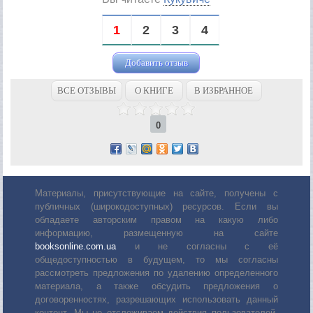
1
2
3
4
Добавить отзыв
ВСЕ ОТЗЫВЫ
О КНИГЕ
В ИЗБРАННОЕ
0
Материалы, присутствующие на сайте, получены с
публичных (широкодоступных) ресурсов. Если вы
обладаете авторским правом на какую либо
информацию, размещенную на сайте
booksonline.com.ua
и не согласны с её
общедоступностью в будущем, то мы согласны
рассмотреть предложения по удалению определенного
материала, а также обсудить предложения о
договоренностях, разрешающих использовать данный
контент. Мы не отслеживаем действия пользователей,