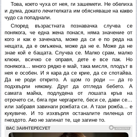
Това, което чуха от нея, ги зашемети. Не обелиха
и дума, докато лечителката им обясняваше на какво
чудо са попаднали.
Според възрастната познавачка случва се
понякога, че една жена понася, няма значение от
кого и как е заченала, може да си е по реда на
нещата, да е омъжена, може да не е. Може да не
знае кой е бащата. Случва се. Малко срам, малко
клюки, всичко се оправя, дете е все пак. Но
понякога… много рядко е май, така мисля, плодът в
нея е особен. И я кара да се крие, да се спотайва.
Да не роди открито. А щом го роди — да го
подхвърли някому. Друг да отгледа бебето. А
самата майка, подлудена от лошата кръв на
отрочето си, бяга при чергарите, беси се, дави се…
или забравя завинаги рожбата си. А тази рожба… е
кукувиче. И то изхвърля останалите пиленца от
гнездото. Ако не загинат те, ще загине то.