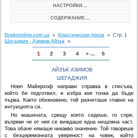
НАСТРОЙКИ....
СОДЕРЖАНИЕ....
Booksonline.com.ua
Классическая проза
Стр. 1
Шегаджия - Азимов Айзък
1
2
3
4
» ...
5
АЙЗЪК АЗИМОВ
ШЕГАДЖИЯ
Ноел Майерхоф направи справка в списъка,
който бе подготвил, и избра коя точка да бъде
първа. Както обикновено, той разчиташе главно на
интуицията си.
Но машината, срещу която седеше, го спря,
въпреки че от нея се виждаше една нищожна част.
Това обаче нямаше никакво значение. Той говореше
с безцеремонната увереност на човек, който