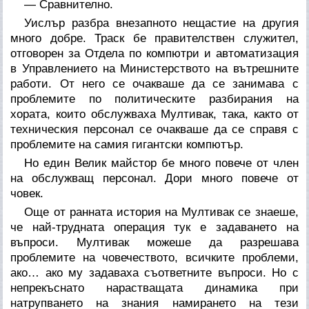
— Сравнително.
Уислър разбра внезапното нещастие на другия
много добре. Траск бе правителствен служител,
отговорен за Отдела по компютри и автоматизация
в Управлението на Министерството на вътрешните
работи. От него се очакваше да се занимава с
проблемите по политическите разбирания на
хората, които обслужваха Мултивак, така, както от
техническия персонал се очакваше да се справя с
проблемите на самия гигантски компютър.
Но един Велик майстор бе много повече от член
на обслужващ персонал. Дори много повече от
човек.
Още от ранната история на Мултивак се знаеше,
че най-трудната операция тук е задаването на
въпроси. Мултивак можеше да разрешава
проблемите на човечеството,
всичките
проблеми,
ако…
ако
му задаваха съответните въпроси. Но с
непрекъснато нарастващата динамика при
натрупването на знания намирането на тези