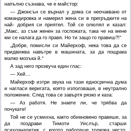
напълно съзнава, че е майстор:
— Джонсън се върнал у дома си неочаквано от
командировка и намерил жена си в прегръдките на
най- добрия си приятел. Той се олюлял и казал:
„Макс, аз съм женен за госпожата, така че на мене
ми се налага
да го правя. Но ти защо го правиш?!“
„Добре, помисли си Майерхоф, нека това да се
придвижва навътре в машината, за да пощрака
малко мозъка й.“
А зад него прозвуча един глас:
— Хей…
Майерхоф изтри звука на тази едносрична дума
и нагласи веригата, която използваше, в неутрално
положение. След това се завъртя рязко и каза:
— Аз работя. Не знаете ли, че трябва да
почукате!
Той не се усмихна, както обикновено правеше, за
да поздрави Тимоти Уислър, старши
психоаналитик, с когото работеше толкова често,