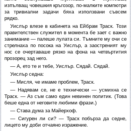
изпълващ човешкия кръгозор, по-малките компютри
за тривиални задачи бяха използвани съвсем
рядко.
Уислър влезе в кабинета на Ейбрам Траск. Този
правителствен служител в момента бе зает с важно
занимание — палеше лулата си. Тъмните му очи се
стрелнаха по посока на Уислър, а заостреният му
нос се очертаваше рязко на фона на четвъртития
прозорец зад него.
— А, ето те и тебе, Уислър. Сядай. Сядай.
Уислър седна:
— Мисля, че имаме проблем, Траск.
— Надявам се, не е технически — усмихна се
Траск. — Аз съм само един невинен политик. (Това
беше една от неговите любими фрази.)
— Става дума за Майерхоф.
— Сигурен ли си? — Траск побърза да седне,
лицето му доби отчаяно изражение.