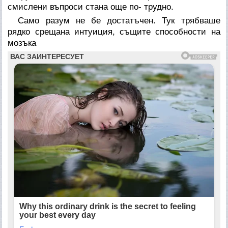
смислени въпроси стана още по- трудно.
Само разум не бе достатъчен. Тук трябваше
рядко срещана интуиция, същите способности на
мозъка