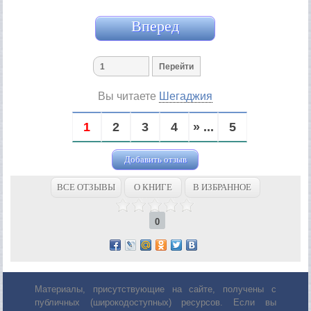
Вперед
Вы читаете
Шегаджия
1
2
3
4
» ...
5
Добавить отзыв
ВСЕ ОТЗЫВЫ
О КНИГЕ
В ИЗБРАННОЕ
0
Материалы, присутствующие на сайте, получены с
публичных (широкодоступных) ресурсов. Если вы