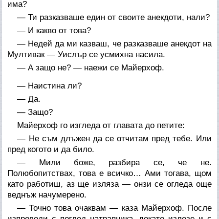
има?
— Ти разказваше един от своите анекдоти, нали?
— И какво от това?
— Недей да ми казваш, че разказваше анекдот на
Мултивак — Уислър се усмихна насила.
— А защо не? — наежи се Майерхоф.
— Наистина ли?
— Да.
— Защо?
Майерхоф го изгледа от главата до петите:
— Не съм длъжен да се отчитам пред тебе. Или
пред когото и да било.
— Мили боже, разбира се, че не.
Полюбопитствах, това е всичко… Ами тогава, щом
като работиш, аз ще изляза — онзи се огледа още
веднъж начумерено.
— Точно това очаквам — каза Майерхоф. После
изпроводи с поглед натрапника, докато излезе и с