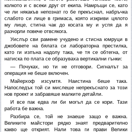
колкото и с всеки друг от екипа. Намръщи се, като
че ли някакъв непознат го бе прекъснал, набръчка
слабото си лице в гримаса, която изкриви цялото
му лице, стигна чак до косата му и успя да я
разчорли повече отвсякога.
Уислър сви рамене учудено и стисна юмруци в
джобовете на бялата си лабораторна престилка,
като ги изпъна надолу така, че тя се обтегна, от
натиска по плата се образуваха вертикални гънки:
— Почуках, но ти не отговори. Сигналът за
операция не беше включен.
Майерхоф изсумтя. Наистина беше така.
Напоследък той си мислеше непрекъснато за този
нов проект и забравяше малките детайли.
И все пак едва ли би могъл да се кори. Тази
работа бе важна.
Разбира се, той не знаеше защо е важна.
Великите майстори рядко знаят предварително
какво ще открият. Нали това ги прави Велики