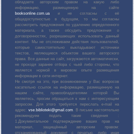
обладаете авторским правом на какую либо
информацию, размещенную на сайте
booksonline.com.ua
и не согласны с её
общедоступностью в будущем, то мы согласны
рассмотреть предложения по удалению определенного
материала, а также обсудить предложения о
договоренностях, разрешающих использовать данный
контент. Мы не отслеживаем действия пользователей,
которые самостоятельно выкладывают источники
текстов, являющиеся объектом вашего авторского
права. Все данные на сайт, загружаются автоматически,
не проходя заранее отбора с чьей либо стороны, что
является нормой в мировом опыте размещения
информации в сети интернет.
Не смотря на это, при возникновении у Вас вопросов
касательно ссылок на информацию, размещенную на
нашем сайте, правообладателями которой Вы
являетесь, просим обращаться к нам с интересующим
запросом. Для этого требуется переслать е-mail на
адрес:
vse.biblioteki@gmail.com
. В письме настоятельно
рекомендуем подать такие сведения :
1.Документальное подтверждение ваших прав на
материал, защищённый авторским правом:
отсканированный документ с печатью, либо иная