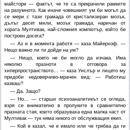
майстори — фактът, че те са прекрачили рамките
на разумното. Как иначе човешкият ум би могъл да
се мери с тази грамада от кристализиран мозък,
дълъг десет мили, мозък грамада, наричан от
хората Мултивак, най-сложния компютър, който бе
построен досега?
— Аз и в
момента работя
— каза Майерхоф. —
Нещо важно ли ти дойде на ум?
— Нищо, което не би могло да изчака. Има
няколко празноти в отговора за
хиперпространството… — каза Уислър и лицето му
придоби недоверчиво-мрачен вид: —
Работиш
казваш?
— Да. Защо?
— Но… — старши психоаналитикът се огледа,
взря се внимателно в пролуките в сравнително
празната стая, които образуваха една малка част от
Мултивак — тук няма никого от обслужващия екип.
— Кой е казал, че е имало или че трябва да ги