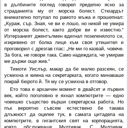
в дълбините поглед говорел пределно ясно за
страданията му от морска болест. Стюардът
внимателно потупал по рамото мъжа и прошепнал:
„Кураж, сър. Зная, че ви е лошо, но никой не умира
от морска болест, както добре ви е известно.“
Изтерзаният джентълмен вдигнал позеленялото си,
изкривено от болка лице към своя утешител и
проговорил с дрезгав глас: „Не ми го казвай, човече.
За бога, не говори така. Само надеждата, че умирам
ме държи още жив.“
Тимоти Уислър, макар да бе малко разсеян, се
усмихна и кимна на секретарката, когато минаваше
покрай бюрото й. Тя му се усмихна в отговор.
Ето това е архаичен момент в двайсет и първия
век, който поголовно е яхнал компютрите — едно
човешко същество върши секретарска работа. Но
пък вероятно съвсем естествено бе такава
длъжност да оцелее тук, в самата цитадела на
компютрите, в гигантския свят на корпорацията,
която обслужваше Мултивак. С Мултивак,