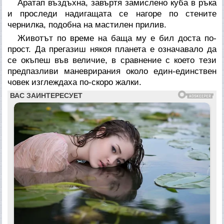
Аратап въздъхна, завъртя замислено куба в ръка
и проследи надигащата се нагоре по стените
чернилка, подобна на мастилен прилив.
Животът по време на баща му е бил доста по-
прост. Да прегазиш някоя планета е означавало да
се окъпеш във величие, в сравнение с което тези
предпазливи маневрирания около един-единствен
човек изглеждаха по-скоро жалки.