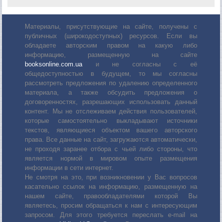
Материалы, присутствующие на сайте, получены с
публичных (широкодоступных) ресурсов. Если вы
обладаете авторским правом на какую либо
информацию, размещенную на сайте
booksonline.com.ua
и не согласны с её
общедоступностью в будущем, то мы согласны
рассмотреть предложения по удалению определенного
материала, а также обсудить предложения о
договоренностях, разрешающих использовать данный
контент. Мы не отслеживаем действия пользователей,
которые самостоятельно выкладывают источники
текстов, являющиеся объектом вашего авторского
права. Все данные на сайт, загружаются автоматически,
не проходя заранее отбора с чьей либо стороны, что
является нормой в мировом опыте размещения
информации в сети интернет.
Не смотря на это, при возникновении у Вас вопросов
касательно ссылок на информацию, размещенную на
нашем сайте, правообладателями которой Вы
являетесь, просим обращаться к нам с интересующим
запросом. Для этого требуется переслать е-mail на