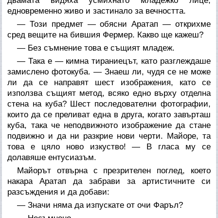
двамата видяха усмихнато младежко лице,
едновременно живо и застинало за вечността.
— Този предмет — обясни Аратап — открихме
сред вещите на бившия Фермер. Какво ще кажеш?
— Без съмнение това е същият младеж.
— Така е — кимна тираниецът, като разглеждаше
замислено фотокуба. — Знаеш ли, чудя се не може
ли да се направят шест изображения, като се
използва същият метод, всяко едно върху отделна
стена на куба? Шест последователни фотографии,
които да се преливат една в друга, когато завърташ
куба, така че неподвижното изображение да стане
подвижно и да ни разкрие нови черти. Майоре, та
това е цяло ново изкуство! — В гласа му се
долавяше ентусиазъм.
Майорът отвърна с презрителен поглед, което
накара Аратап да забрави за артистичните си
разсъждения и да добави:
— Значи няма да изпускате от очи Фаръл?