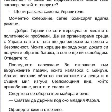
заговор, за който говорите?
— Ще ги разкажа само на Управителя.
Моментно колебание, сетне Комисарят вдигна
рамене.
— Добре. Тирани не се интересува от местните
политически проблеми. Ще ви организираме среща
с Управителя и с това ще допринесем за неговата
безопасност. Моите хора ще ви задържат, докато си
получите обратно багажа, а сетне ще ви освободим.
Отведете го.
Последното нареждане бе отправено към
въоръжените пазачи, които излязоха с Байрън.
Аратап постави обратно контактните си лещи и в
същия миг изгуби безпомощния вид, който
придобиваше, когато ги сваляше.
След това се обърна към майора и рече:
— Смятам да държим под око младия Фаръл.
Офицерът кимна отсечено.