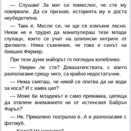
— Слушам! За миг си помислих, че сте му
повярвали. Да си призная, историята му е доста
неубедителна.
— Така е. Мисли си, че ще се измъкне лесно.
Никак не е трудно да манипулираш тези млади
глупаци, които се учат на шпионски интриги от
филмите. Няма съмнение, че това е синът на
бившия Фермер.
При тези думи майорът го погледна колебливо.
— Уверен ли сте? Доказателствата, с които
разполагаме срещу него, са крайно недостатъчни.
— Нима смяташ, че някой се опитва да ни води
за носа? И с каква цел?
— Може би младежът е само примамка, целяща
да отвлече вниманието ни от истинския Байрън
Фаръл?
— Не. Прекалено театрално е. А и разполагаме с
фотокуб.