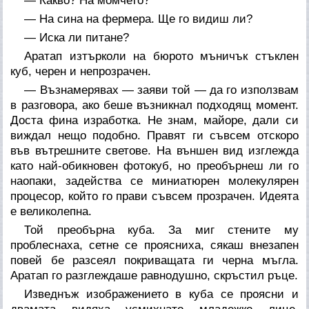
— Какво? На момчето?
— На сина на фермера. Ще го видиш ли?
— Иска ли питане?
Аратап изтърколи на бюрото мъничък стъклен
куб, черен и непрозрачен.
— Възнамерявах — заяви той — да го използвам
в разговора, ако беше възникнал подходящ момент.
Доста фина изработка. Не знам, майоре, дали си
виждал нещо подобно. Правят ги съвсем отскоро
във вътрешните светове. На външен вид изглежда
като най-обикновен фотокуб, но преобърнеш ли го
наопаки, задейства се миниатюрен молекулярен
процесор, който го прави съвсем прозрачен. Идеята
е великолепна.
Той преобърна куба. За миг стените му
проблеснаха, сетне се проясниха, сякаш внезапен
повей бе разсеял покриващата ги черна мъгла.
Аратап го разглеждаше равнодушно, скръстил ръце.
Изведнъж изображението в куба се проясни и