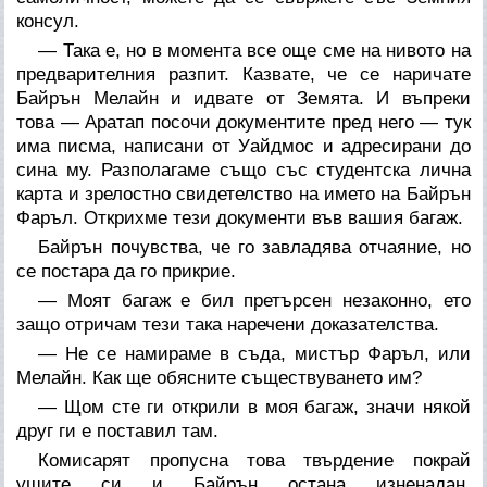
консул.
— Така е, но в момента все още сме на нивото на
предварителния разпит. Казвате, че се наричате
Байрън Мелайн и идвате от Земята. И въпреки
това — Аратап посочи документите пред него — тук
има писма, написани от Уайдмос и адресирани до
сина му. Разполагаме също със студентска лична
карта и зрелостно свидетелство на името на Байрън
Фаръл. Открихме тези документи във вашия багаж.
Байрън почувства, че го завладява отчаяние, но
се постара да го прикрие.
— Моят багаж е бил претърсен незаконно, ето
защо отричам тези така наречени доказателства.
— Не се намираме в съда, мистър Фаръл, или
Мелайн. Как ще обясните съществуването им?
— Щом сте ги открили в моя багаж, значи някой
друг ги е поставил там.
Комисарят пропусна това твърдение покрай
ушите си и Байрън остана изненадан.