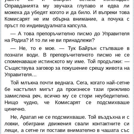
Оправданията му звучаха глупаво и едва ли
можеха да убедят когото и да било. И въпреки това
Комисарят не им обърна внимание, а почука с
пръст по индивидуалната капсула.
— А това препоръчително писмо до Управителя
на Родиа? И то ли не ви принадлежи?
— Не, то е мое. — Тук Байрън стъпваше в
познати води. В препоръчителното писмо не се
споменаваше истинското му име. Той продължи: —
Съществува заговор за покушение срещу живота на
Управителя…
Той млъкна почти веднага. Сега, когато най-сетне
бе настъпил мигът да произнесе тази грижливо
замислена реч, всичко му се стори неубедително.
Нищо чудно, че Комисарят се подсмихваше
цинично.
Не, Аратап не се подсмихваше. Той въздъхна и с
ловки, обиграни движения свали контактните си
лещи, а сетне ги постави внимателно в чашата със