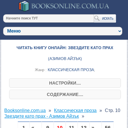
ЧИТАТЬ КНИГУ ОНЛАЙН: ЗВЕЗДИТЕ КАТО ПРАХ
(
АЗИМОВ АЙЗЪК
)
КЛАССИЧЕСКАЯ ПРОЗА
Жанр :
;
НАСТРОЙКИ....
СОДЕРЖАНИЕ....
Booksonline.com.ua
Классическая проза
Стр. 10
Звездите като прах - Азимов Айзък
1
« ...
9
10
11
12
» ...
56