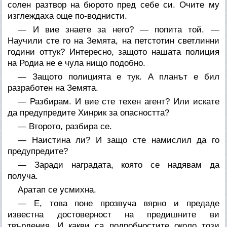
солен разтвор на бюрото пред себе си. Очите му
изглеждаха още по-воднисти.
— И вие знаете за него? — попита той. —
Научили сте го на Земята, на петстотин светлинни
години оттук? Интересно, защото нашата полиция
на Родиа не е чула нищо подобно.
— Защото полицията е тук. А планът е бил
разработен на Земята.
— Разбирам. И вие сте техен агент? Или искате
да предупредите Хинрик за опасността?
— Второто, разбира се.
— Наистина ли? И защо сте намислил да го
предупредите?
— Заради наградата, която се надявам да
получа.
Аратап се усмихна.
— Е, това поне прозвуча вярно и предаде
известна достоверност на предишните ви
твърдения. И какви са подробностите около този