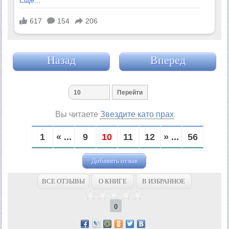
Назад
Вперед
Вы читаете
Звездите като прах
1
« ...
9
10
11
12
» ...
56
Добавить отзыв
ВСЕ ОТЗЫВЫ
О КНИГЕ
В ИЗБРАННОЕ
0