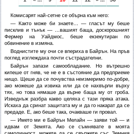
Комисарят най-сетне се обърна към него:
— Както може би знаете… — гласът му беше
писклив и тънък — …вашият баща, доскорошният
Фермер на Уайдмос, беше екзекутиран по
обвинение в измяна.
Воднистите му очи се впериха в Байрън. На пръв
поглед изглеждаха почти състрадателни.
Байрън запази самообладание. Но вътрешно
кипеше от гняв, че не е в състояние да предприеме
нищо. Щеше да се почувства неизмеримо по-добре,
ако можеше да извика или да се нахвърли върху
тях, но това нямаше да върне баща му от гроба.
Изведнъж разбра какво целяха с тази пряка атака.
Искаха да сринат защитата му и да го накарат да се
предаде. Е, ако беше така, очакваше ги провал.
— Името ми е Байрън Мелайн — заяви той — и
идвам от Земята. Ако се съмнявате в моята
самоличност, можете да се свържете със Земния