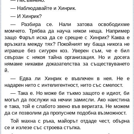
— Несъмнено.
— Наблюдавайте и Хинрик.
— И Хинрик?
— Разбира се. Нали затова освободихме
момчето. Трябва да науча някои неща. Например
защо Фаръл иска да се срещне с Хинрик? Каква е
връзката между тях? Покойният му баща никога не
играеше без сигурен коз. Уверен съм, че е бил
свързан с някоя тайна организация. Но и досега
нямаме никакви доказателства за съществуването
й.
— Едва ли Хинрик е въвлечен в нея. Не е
надарен нито с интелигентност, нито със смелост.
— Така е. Но може би тъкмо защото е идиот, би
могъл да послужи на нечии замисли. Ако наистина
е така, той е слабото звено във веригата. Не можем
да си позволим да пропуснем подобна възможност.
Той махна с ръка, майорът отдаде чест, обърна
се и излезе със строева стъпка.