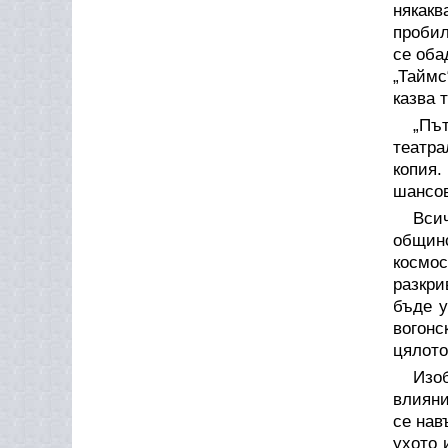
някакв
пробил
се оба
„Таймс
казва 
„Пъ
театра
копия.
шансов
Вси
общинс
космос
разкри
бъде у
вогонс
цялото
Изо
влияни
се нав
ухото 