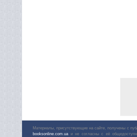
Материалы, присутствующие на сайте, получены с пуб
booksonline.com.ua
и не согласны с её общедоступн