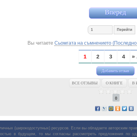
Вперед
Вы читаете
Сьомгата на съмнението (Последно 
1
2
3
4
» 
Добавить отзыв
ВСЕ ОТЗЫВЫ
О КНИГЕ
В 
0
личных (широкодоступных) ресурсов. Если вы обладаете авторским пр
остью в будущем, то мы согласны рассмотреть предложения по уда