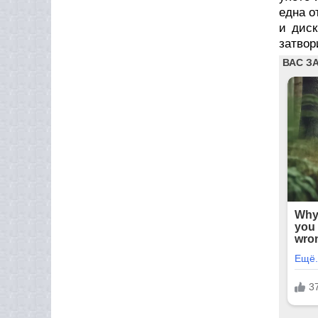
една о
и диск
затвор