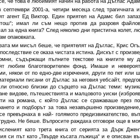
се, че това е любимият начин на работа на Дъглас Адам
з септември 2001-а, четири месеца след трагичната 
ят агент Ед Виктор. Един приятел на Адамс бил зап
нтош“; имал ли съм нещо против да разровя файло
ал за една книга? След няколко дни пристигна колет, л
ам опаковката.
ата ми мисъл беше, че приятелят на Дъглас, Крис Огъ
впоследствие се оказа чистата истина. Дискът с произ
ромни, съдържащи пълните текстове на книгите му д
ият любим благотворителен фонд. Имаше и невероя
ми, някои от по едно-две изречения, други по пет или
материали писани от Дъглас за неговия уебсайт, предго
ли относно близки до сърцето на Дъглас теми: музика
ане видове, пътешествията и малцовото уиски (изброяв
ти на романа, с който Дъглас се сражаваше през по
ането и подборът за това незавършено произведение,
 се превърнаха в най- голямото предизвикателство, въп
трудно. Не беше. Въпросите раждаха отговори още в мом
исленият като трета книга от серията за Дърк Джен
ия си път като „Твърде късата лъжица“ и е описван въ