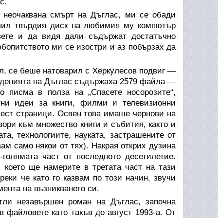
с.
и неочаквана смърт на Дъглас, ми се обади
азил твърдия диск на любимия му компютър
вете и да видя дали съдържат достатъчно
юбопитството ми се изостри и аз побързах да
л, се беше натоварил с Херкулесов подвиг —
веденията на Дъглас съдържаха 2579 файла —
о писма в полза на „Спасете носорозите“,
тни идеи за книги, филми и телевизионни
 шест страници. Освен това имаше чернови на
вори към множество книги и събития, както и
та, технологиите, науката, застрашените от
ам само някои от тях). Накрая открих дузина
-голямата част от последното десетилетие.
 което ще намерите в третата част на тази
реки че като го казвам по този начин, звучи
ента на възникването си.
тли незавършен роман на Дъглас, започна
в файловете като такъв до август 1993-а. От