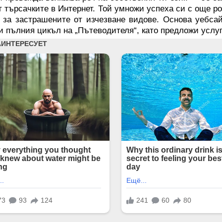
т търсачките в Интернет. Той умножи успеха си с още ро
 за застрашените от изчезване видове. Основа уебсай
и пълния цикъл на „Пътеводителя“, като предложи усл