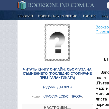
ГЛАВНАЯ
НОВЫЕ ПОСТУПЛЕНИЯ
ТОР-100
FAQ
Bookso
Сьомга
На 
ЧИТАТЬ КНИГУ ОНЛАЙН: СЬОМГАТА НА
Зап
СЪМНЕНИЕТО (ПОСЛЕДНО СТОПИРАНЕ
полет 
ПРЕЗ ГАЛАКТИКАТА)
„Пътев
(
АДАМС ДЪГЛАС
)
мъж и
мисли
КЛАССИЧЕСКАЯ ПРОЗА
Жанр :
;
листа 
период
НАСТРОЙКИ....