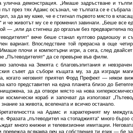
а улична демонстрация. „Имаше задръстване и тълпи
 път през тях Адамс осъзнал, че тълпата се е събрала
дил, за да му каже, че е стигнал първото място в клас
“ и че животът му се е променил завинаги. „Беше все е
той — „или да стигнеш до оргазъм без предварителна по
теводителят“ вече беше станал култово радиошоу и съ
лен вариант. Впоследствие той прерасна в още чети
 Имаше плочи и компютърни игри, а сега, след двайсет
е „Пътеводителят“ да се превърне във филм.
чко започва на Земята с благовъзпитания и невзрачен
кия съвет да събори къщата му, за да изгради маги
а, когато неговият приятел Форд Префект — някои виж
ва като представител на една планета близо до Бетел
нищожена, за да отвори място на нова хиперкосмическ
ки космически кораб и започват да използват „Пъте
 знание за живота, вселената и всичко останало.
бретателността на Адамс и характерният му междуга
е. Фразата „пътеводител на стопаджията“ много бързо 
ъждат много книжни и телевизионни имитации. Неговата
и превежда всякаква реч на собствения ти език — бе з