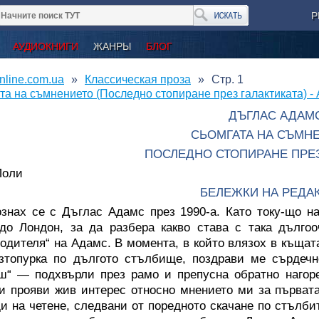
Р
АУДИОКНИГИ
ЖАНРЫ
БЛОГ
nline.com.ua
Классическая проза
Стр. 1
та на съмнението (Последно стопиране през галактиката) -
ДЪГЛАС АДАМ
СЬОМГАТА НА СЪМН
ПОСЛЕДНО СТОПИРАНЕ ПРЕЗ
Поли
БЕЛЕЖКИ НА РЕДА
ознах се с Дъглас Адамс през 1990-а. Като току-що н
до Лондон, за да разбера какво става с така дълго
одителя“ на Адамс. В момента, в който влязох в къщат
зтопурка по дългото стълбище, поздрави ме сърдечн
ш“ — подхвърли през рамо и препусна обратно нагор
и прояви жив интерес относно мнението ми за първата
и на четене, следвани от поредното скачане по стълби