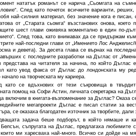
омент нататък романът се нарича „Сьомгата на съмн
ловие“. След като почетох всичките варианти, реших,
лобя най-силния материал, без значение кога е писан,
атова от „Старата сьомга“ възстанових онова, което 
щите шест глави оживяха моментално в един по-дълъ
ието“. След това, като внимавах да се придържам към
 трите най-последни глави от „Имението Лос Анджелис/
осма и девета). За десета глава се върнах на последн
завърших с последните разработки на Дъглас от „Имен
 представа на читателя за начина, по който Дъглас
л като увод факса от Дъглас до лондонската му ред
 начало на творческата му кариера.
д като се вдъхнових от тези съкровища в твърди
ната помощ на Софи Астин, личната секретарка на Дъг
да включим в книгата-възпоменание за Дъглас? Оказа се
едийните мегапроекти Дъглас е писал статии за вестн
ъра, се оказаха благодатен източник за творбите, дали 
дващата задача беше подборът, в който нямаше и ка
Белсън, съпругата на Дъглас, предлагаха любимите си
 които ми харесваха най-много. Всичко си дойде на мя