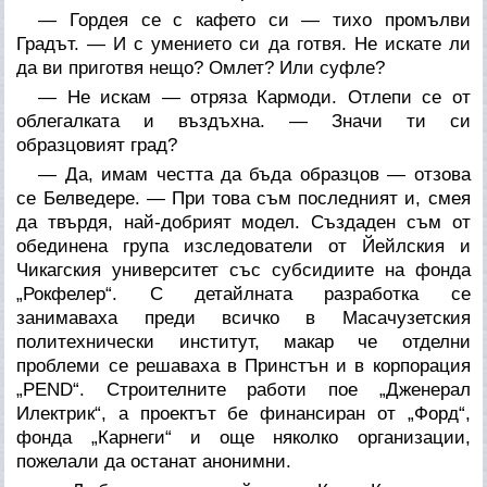
— Гордея се с кафето си — тихо промълви
Градът. — И с умението си да готвя. Не искате ли
да ви приготвя нещо? Омлет? Или суфле?
— Не искам — отряза Кармоди. Отлепи се от
облегалката и въздъхна. — Значи ти си
образцовият град?
— Да, имам честта да бъда образцов — отзова
се Белведере. — При това съм последният и, смея
да твърдя, най-добрият модел. Създаден съм от
обединена група изследователи от Йейлския и
Чикагския университет със субсидиите на фонда
„Рокфелер“. С детайлната разработка се
занимаваха преди всичко в Масачузетския
политехнически институт, макар че отделни
проблеми се решаваха в Принстън и в корпорация
„PEND“. Строителните работи пое „Дженерал
Илектрик“, а проектът бе финансиран от „Форд“,
фонда „Карнеги“ и още няколко организации,
пожелали да останат анонимни.