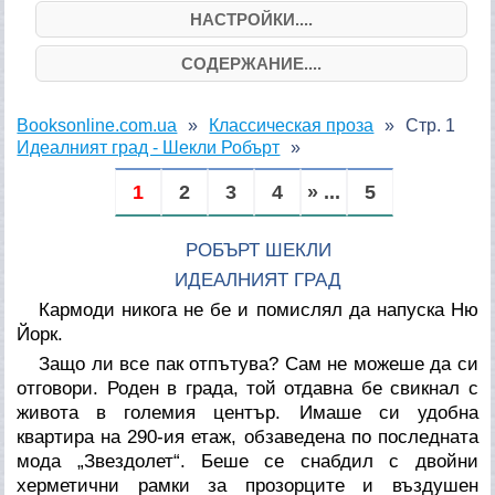
НАСТРОЙКИ....
СОДЕРЖАНИЕ....
Booksonline.com.ua
Классическая проза
Стр. 1
Идеалният град - Шекли Робърт
1
2
3
4
» ...
5
РОБЪРТ ШЕКЛИ
ИДЕАЛНИЯТ ГРАД
Кармоди никога не бе и помислял да напуска Ню
Йорк.
Защо ли все пак отпътува? Сам не можеше да си
отговори. Роден в града, той отдавна бе свикнал с
живота в големия център. Имаше си удобна
квартира на 290-ия етаж, обзаведена по последната
мода „Звездолет“. Беше се снабдил с двойни
херметични рамки за прозорците и въздушен