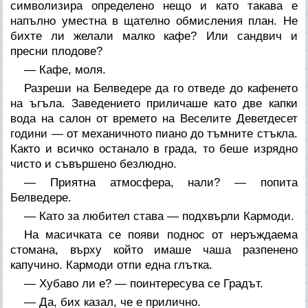
символизира определено нещо и като такава е
напълно уместна в щателно обмисления план. Не
бихте ли желали малко кафе? Или сандвич и
пресни плодове?
— Кафе, моля.
Разреши на Белведере да го отведе до кафенето
на ъгъла. Заведението приличаше като две капки
вода на салон от времето на Веселите Деветдесет
години — от механичното пиано до тъмните стъкла.
Както и всичко останало в града, то беше изрядно
чисто и съвършено безлюдно.
— Приятна атмосфера, нали? — попита
Белведере.
— Като за любител става — подхвърли Кармоди.
На масичката се появи поднос от неръждаема
стомана, върху който имаше чаша разпенено
капучино. Кармоди отпи една глътка.
— Хубаво ли е? — поинтересува се Градът.
— Да, бих казал, че е прилично.