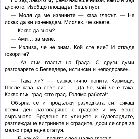
Но зад лявото му рамо нямаше никой, както и зад
дясното. Изобщо площадът беше пуст.
— Моля да ме извините — каза гласът. — Не
исках да ви изненадам. Мислех, че знаете.
— Какво да знам?
— Ами… за мене.
— Излиза, че не знам. Кой сте вие? И откъде
говорите?
— Аз съм гласът на Града. С други думи
разговаряте с Белведере, истински и неподправен.
— Така ли? — саркастично попита Кармоди.
После каза на себе си: — „Да бе, май че е така.
Какво пък, град като град. Голяма работа!“
Обърна се и продължи разходката си, сякаш
всеки ден разговаряше с градове и му беше
омръзнало. Бродеше по улиците и булевардите,
разглеждаше витрините и сградите, дори се спря за
малко пред една статуя.
— Е, как е? — попита след малко гласът.