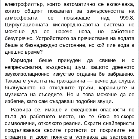
електрофилтър, които автоматично се включваха,
когато общият показател за замърсеността на
атмосферата се покачваше над 999,8.
Циркулационната кислородно-азотна система не
можеше да се нарече нова, но работеше
безупречно. Устройството за пречистване на водата
беше в безнадеждно състояние, но кой пие вода в
днешно време?
Кармоди беше принуден да свикне и с
непрекъснатия, въздесъщ шум, защото древното
звукоизолационно изкуство отдавна бе забравено.
Такава е участта на гражданина — вечно да слуша
бълбукането на отходните тръби, караниците и
музиката на съседите. Но и това можеше да се
избегне, като сам създаваш подобни звуци.
Разбира се, имаше и ежедневни опасности по
пътя до работното място, но те бяха по-скоро
символични, отколкото реални. Скрити снайперисти
продължаваха своите протести от покривите на
сградите и дори понякога успяваха да застрелят