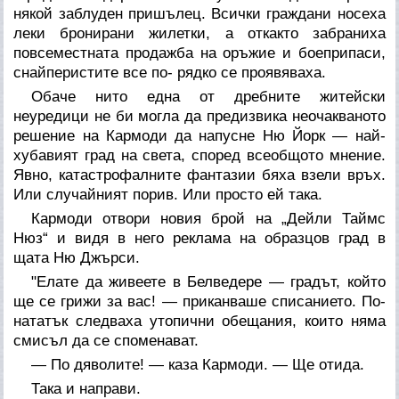
някой заблуден пришълец. Всички граждани носеха
леки бронирани жилетки, а откакто забраниха
повсеместната продажба на оръжие и боеприпаси,
снайперистите все по- рядко се проявяваха.
Обаче нито една от дребните житейски
неуредици не би могла да предизвика неочакваното
решение на Кармоди да напусне Ню Йорк — най-
хубавият град на света, според всеобщото мнение.
Явно, катастрофалните фантазии бяха взели връх.
Или случайният порив. Или просто ей така.
Кармоди отвори новия брой на „Дейли Таймс
Нюз“ и видя в него реклама на образцов град в
щата Ню Джърси.
"Елате да живеете в Белведере — градът, който
ще се грижи за вас! — приканваше списанието. По-
нататък следваха утопични обещания, които няма
смисъл да се споменават.
— По дяволите! — каза Кармоди. — Ще отида.
Така и направи.