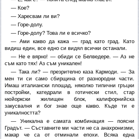
— Кое?
— Харесвам ли ви?
— Горе-долу.
— Горе-долу? Това ли е всичко?
— Ами какво да кажа — град като град. Като
видиш един, все едно си видял всички останали.
— Не е вярно! — обиди се Белведере. — Аз не
съм като тях! Аз съм уникален!
— Така ли? — презрително каза Кармоди. — За
мен ти си само сбирщина от разнородни части.
Имаш италиански площад, няколко типични гръцки
постройки, катедрали в готически стил, стар
нюйоркски жилищен блок, калифорнийска
закусвалня и бог знае още какво. Къде ти е
уникалността?
— Уникална е самата комбинация — поясни
Градът. — Съставните ми части не са анахронизми,
макар че са от отминали епохи. Всяка една