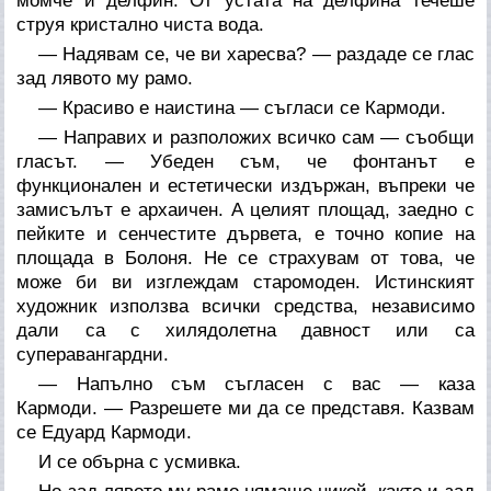
момче и делфин. От устата на делфина течеше
струя кристално чиста вода.
— Надявам се, че ви харесва? — раздаде се глас
зад лявото му рамо.
— Красиво е наистина — съгласи се Кармоди.
— Направих и разположих всичко сам — съобщи
гласът. — Убеден съм, че фонтанът е
функционален и естетически издържан, въпреки че
замисълът е архаичен. А целият площад, заедно с
пейките и сенчестите дървета, е точно копие на
площада в Болоня. Не се страхувам от това, че
може би ви изглеждам старомоден. Истинският
художник използва всички средства, независимо
дали са с хилядолетна давност или са
суперавангардни.
— Напълно съм съгласен с вас — каза
Кармоди. — Разрешете ми да се представя. Казвам
се Едуард Кармоди.
И се обърна с усмивка.