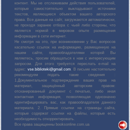
контент. Мы не отслеживаем действия пользователей,
которые самостоятельно выкладывают источники
текстов, являющиеся объектом вашего авторского
права. Все данные на сайт, загружаются автоматически,
не проходя заранее отбора с чьей либо стороны, что
является нормой в мировом опыте размещения
информации в сети интернет.
Не смотря на это, при возникновении у Вас вопросов
касательно ссылок на информацию, размещенную на
нашем сайте, правообладателями которой Вы
являетесь, просим обращаться к нам с интересующим
запросом. Для этого требуется переслать е-mail на
адрес:
vse.biblioteki@gmail.com
. В письме настоятельно
рекомендуем подать такие сведения :
1.Документальное подтверждение ваших прав на
материал, защищённый авторским правом:
отсканированный документ с печатью, либо иная
контактная информация, позволяющая однозначно
идентифицировать вас, как правообладателя данного
материала. 2. Прямые ссылки на страницы сайта,
которые содержат ссылки на файлы, которые есть
необходимость откорректировать.
Все права защищенны booksonline.com.ua