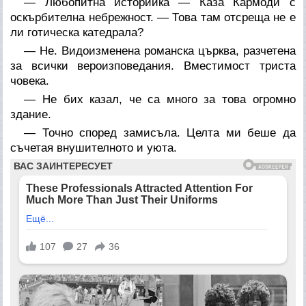
— Любопитна историйка — Каза Кармоди с
оскърбителна небрежност. — Това там отсреща не е
ли готическа катедрала?
— Не. Видоизменена романска църква, разчетена
за всички вероизповедания. Вместимост триста
човека.
— Не бих казал, че са много за това огромно
здание.
— Точно според замисъла. Целта ми беше да
съчетая внушителното и уюта.