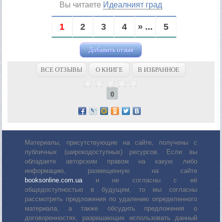
Вы читаете
Идеалният град
1
2
3
4
» ...
5
Добавить отзыв
ВСЕ ОТЗЫВЫ
О КНИГЕ
В ИЗБРАННОЕ
0
Материалы, присутствующие на сайте, получены с
публичных (широкодоступных) ресурсов. Если вы
обладаете авторским правом на какую либо
информацию, размещенную на сайте
booksonline.com.ua
и не согласны с её
общедоступностью в будущем, то мы согласны
рассмотреть предложения по удалению определенного
материала, а также обсудить предложения о
договоренностях, разрешающих использовать данный