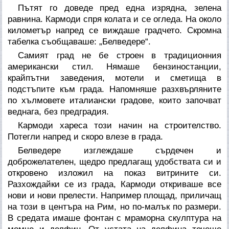
Пътят го доведе пред една изрядна, зелена
равнина. Кармоди спря колата и се огледа. На около
километър напред се виждаше градчето. Скромна
табелка съобщаваше: „Белведере“.
Самият град не бе строен в традиционния
американски стил. Нямаше бензиностанции,
крайпътни заведения, мотели и сметища в
подстъпите към града. Напомняше разхвърляните
по хълмовете италиански градове, които започват
веднага, без предградия.
Кармоди хареса този начин на строителство.
Потегли напред и скоро влезе в града.
Белведере изглеждаше сърдечен и
доброжелателен, щедро предлагащ удобствата си и
откровено изложил на показ витрините си.
Разхождайки се из града, Кармоди откриваше все
нови и нови прелести. Например площад, приличащ
на този в центъра на Рим, но по-малък по размери.
В средата имаше фонтан с мраморна скулптура на