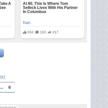
рът
...
6