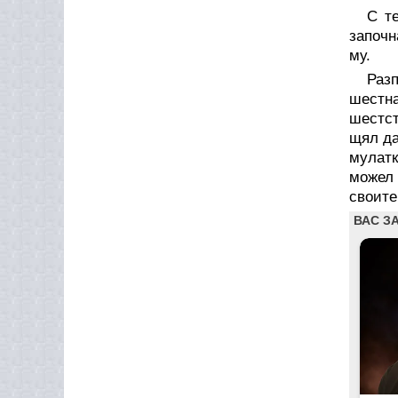
С т
започн
му.
Раз
шестна
шестст
щял да
мулатк
можел 
своите