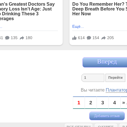
Вперед
Вы читаете
Плантато
1
2
3
4
» 
Добавить отзыв