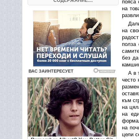
СОДЕРЖАНИЕ....
пояса 
на тов
развли
Дали
на сво
радост
полза 
самите
без да
камшик
А в 
често 
размен
оставя
към сг
на цял
на еди
формал
на поч
цели с