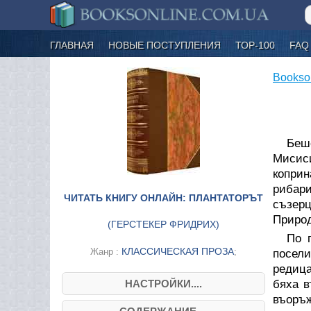
ГЛАВНАЯ
НОВЫЕ ПОСТУПЛЕНИЯ
ТОР-100
FAQ
Bookso
Беше
Мисиси
копри
рибари
ЧИТАТЬ КНИГУ ОНЛАЙН: ПЛАНТАТОРЪТ
съзерц
Природ
(
ГЕРСТЕКЕР ФРИДРИХ
)
По 
КЛАССИЧЕСКАЯ ПРОЗА
Жанр :
;
посел
редица
НАСТРОЙКИ....
бяха в
въоръж