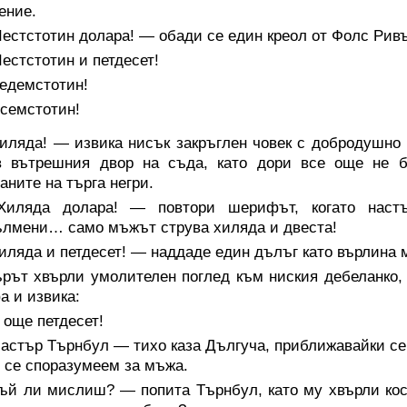
ение.
естстотин долара! — обади се един креол от Фолс Ривъ
стстотин и петдесет!
едемстотин!
семстотин!
иляда! — извика нисък закръглен човек с добродушно 
в вътрешния двор на съда, като дори все още не 
аните на търга негри.
иляда долара! — повтори шерифът, когато настъ
лмени… само мъжът струва хиляда и двеста!
ляда и петдесет! — наддаде един дълъг като върлина 
рът хвърли умолителен поглед към ниския дебеланко, к
 и извика:
 още петдесет!
стър Търнбул — тихо каза Дългуча, приближавайки се д
 се споразумеем за мъжа.
ъй ли мислиш? — попита Търнбул, като му хвърли кос