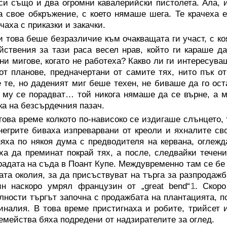
си също и два огромни кавалерийски пистолета. Ала, 
а свое обкръжение, с което нямаше шега. Те крачеха е
чаха с приказки и закачки.
 това беше безразличие към очакващата ги участ, с ко
йствения за тази раса весел нрав, който ги караше д
ни мигове, когато не работеха? Какво ли ги интересув
от планове, предначертани от самите тях, нито пък о
 те, но даденият миг беше техен, не биваше да го оста
 му се порадват… той никога нямаше да се върне, а м
а на безсърдечния пазач.
това време колкото по-нависоко се издигаше слънцето,
негрите биваха изпреварвани от креоли и яхналите св
яха по някоя дума с предводителя на кервана, оглежда
ха да преминат покрай тях, а после, следвайки течени
радата на съда в Поант Купе. Междувременно там се бе
ата околия, за да присъствуват на търга за разпрода
н наскоро умрял французин от „great bend“
1
. Скор
ности търгът започна с продажбата на плантацията, по
иналия. В това време пристигнаха и робите, трийсет 
емейства бяха подредени от надзирателите за оглед.