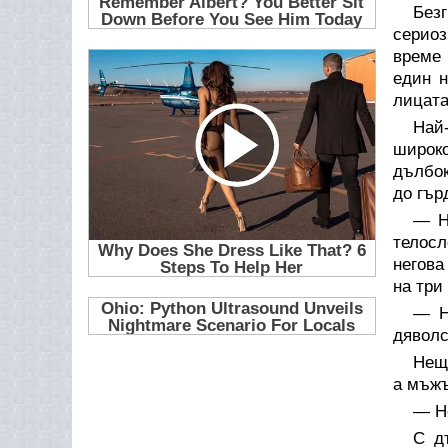
Без
сериоз
време 
един н
лицата
Най
широк
дълбок
до гър
— Н
телосл
негова
на три
— Н
дявол
Неща
а мъжъ
— Н
С д