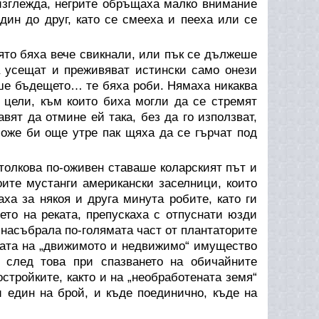
изглежда, негрите обръщаха малко внимание
дин до друг, като се смееха и пееха или се
ято бяха вече свикнали, или пък се дължеше
а усещат и преживяват истински само онези
аше бъдещето… те бяха роби. Нямаха никаква
т цели, към които биха могли да се стремят
вят да отмине ей така, без да го използват,
оже би още утре пак щяха да се гърчат под
 толкова по-оживен ставаше коларският път и
оите мустанги американски заселници, които
ха за някоя и друга минута робите, като ги
ето на реката, препускаха с отпуснати юзди
 насъбрала по-голямата част от плантаторите
жбата на „движимото и недвижимо“ имущество
о след това при спазването на обичайните
стройките, както и на „необработената земя“
и един на брой, и къде поединично, къде на