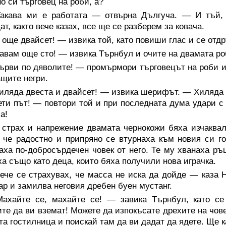
о си търговец на роби, а?
акава ми е работата — отвърна Дългуча. — И тъй,
ат, както вече казах, все ще се разберем за ковача.
още двайсет! — извика той, като повиши глас и се отд
вам още сто! — извика Търнбул и очите на двамата роб
рви по дяволите! — промърмори търговецът на роби и с
щите негри.
ляда двеста и двайсет! — извика шерифът. — Хиляда д
ти път! — повтори той и при последната дума удари с
а!
 страх и напрежение двамата чернокожи бяха изчаквал
, че радостно и припряно се втурнаха към новия си г
аха по-добросърдечен човек от него. Те му хванаха ръц
а също като деца, които бяха получили нова играчка.
че се страхувах, че масса не иска да дойде — каза Н
ар и замилва неговия дребен буен мустанг.
ахайте се, махайте се! — завика Търнбул, като се 
те да ви вземат! Можете да изпокъсате дрехите на чове
та гостилница и поискай там да ви дадат да ядете. Ще 