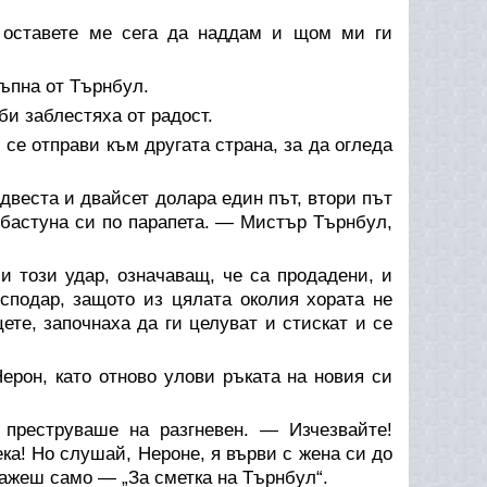
 оставете ме сега да наддам и щом ми ги
ръпна от Търнбул.
и заблестяха от радост.
е отправи към другата страна, за да огледа
веста и двайсет долара един път, втори път
 бастуна си по парапета. — Мистър Търнбул,
и този удар, означаващ, че са продадени, и
осподар, защото из цялата околия хората не
ете, започнаха да ги целуват и стискат и се
ерон, като отново улови ръката на новия си
преструваше на разгневен. — Изчезвайте!
ка! Но слушай, Нероне, я върви с жена си до
кажеш само — „За сметка на Търнбул“.