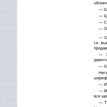
облекч
— Ш
— Ше
— С
— О
— Х
си въ
продав
— Х
джентъ
— Хи
Негъ
шерифа
— И
— Ма
все ще
— Т