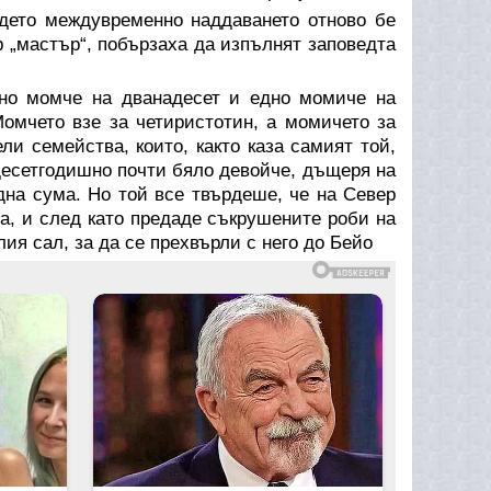
ъдето междувременно наддаването отново бе
р „мастър“, побързаха да изпълнят заповедта
но момче на дванадесет и едно момиче на
омчето взе за четиристотин, а момичето за
ли семейства, които, както каза самият той,
десетгодишно почти бяло девойче, дъщеря на
дна сума. Но той все твърдеше, че на Север
а, и след като предаде съкрушените роби на
ия сал, за да се прехвърли с него до Бейо