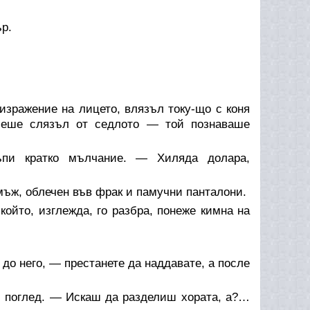
р.
изражение на лицето, влязъл току-що с коня
беше слязъл от седлото — той познаваше
пи кратко мълчание. — Хиляда долара,
мъж, облечен във фрак и памучни панталони.
ойто, изглежда, го разбра, понеже кимна на
о него, — престанете да наддавате, а после
 поглед. — Искаш да разделиш хората, а?…