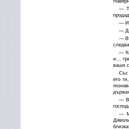
Навярн
— Т
продад
— И 
— Да
— Въ
следва
— Хи
и… тре
ваши с
Със
ето ги
познав
държах
— Ве
господ
— М
Дяволи
близка