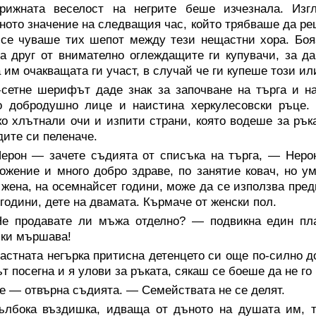
грижната веселост на негрите беше изчезнала. Из
ното значение на следващия час, който трябваше да ре
се чуваше тих шепот между тези нещастни хора. Боя
а друг от внимателно оглеждащите ги купувачи, за да
 им очакващата ги участ, в случай че ги купеше този ил
-сетне шерифът даде знак за започване на търга и н
о добродушно лице и наистина херкулесовски ръце.
о хлътнали очи и изпити страни, която водеше за ръка
дите си пеленаче.
ерон — зачете съдията от списъка на търга, — Нерон
ожение и много добро здраве, по занятие ковач, но у
 жена, на осемнайсет години, може да се използва пре
 години, дете на двамата. Кърмаче от женски пол.
е продавате ли мъжа отделно? — подвикна един пл
ски мършава!
стната негърка притисна детенцето си още по-силно до
т посегна и я улови за ръката, сякаш се боеше да не го
е — отвърна съдията. — Семействата не се делят.
ълбока въздишка, идваща от дъното на душата им, т