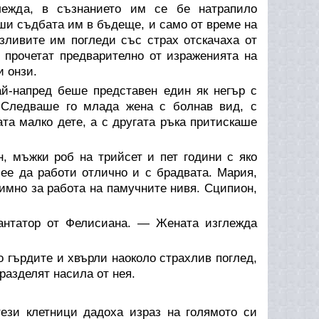
глежда, в съзнанието им се бе натрапило
ши съдбата им в бъдеще, и само от време на
зливите им погледи със страх отскачаха от
 прочетат предварително от израженията на
и онзи.
ай-напред беше представен един як негър с
 Следваше го млада жена с болнав вид, с
та малко дете, а с другата ръка притискаше
, мъжки роб на трийсет и пет години с яко
мее да работи отлично и с брадвата. Мария,
димно за работа на памучните нивя. Сципион,
антатор от Фелисиана. — Жената изглежда
 гърдите и хвърли наоколо страхлив поглед,
 разделят насила от нея.
ези клетници дадоха израз на голямото си