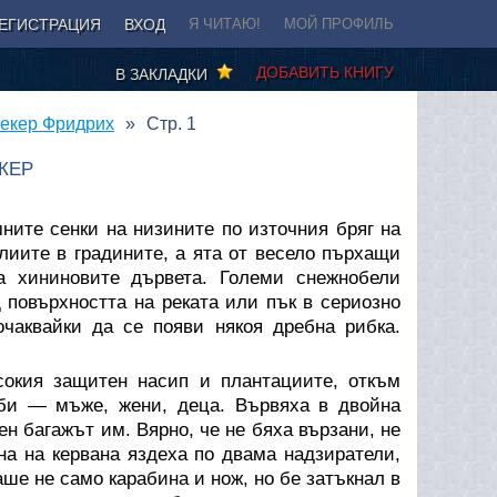
ЕГИСТРАЦИЯ
ВХОД
Я ЧИТАЮ!
МОЙ ПРОФИЛЬ
ДОБАВИТЬ КНИГУ
В ЗАКЛАДКИ
текер Фридрих
Стр. 1
КЕР
ните сенки на низините по източния бряг на
иите в градините, а ята от весело пърхащи
а хининовите дървета. Големи снежнобели
 повърхността на реката или пък в сериозно
чаквайки да се появи някоя дребна рибка.
окия защитен насип и плантациите, откъм
би — мъже, жени, деца. Вървяха в двойна
ен багажът им. Вярно, че не бяха вързани, не
ана на кервана яздеха по двама надзиратели,
ше не само карабина и нож, но бе затъкнал в