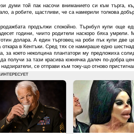
ези думи той пак насочи вниманието си към търга, к
ало, а робите, щастливи, че са намерили толкова добъ
продажбата продължи спокойно. Търнбул купи още ед
десет години, чиито родители наскоро бяха умрели. М
отин долара. А един търговец на роби пък купи две це
 откара в Кентъки. Сред тях се намираше едно шестна
а, за което неколцина плантатори му предложиха соли
да получи за тази красива южнячка далеч по-добра цен
 надзиратели, се отправи към току-що отново пристигнал