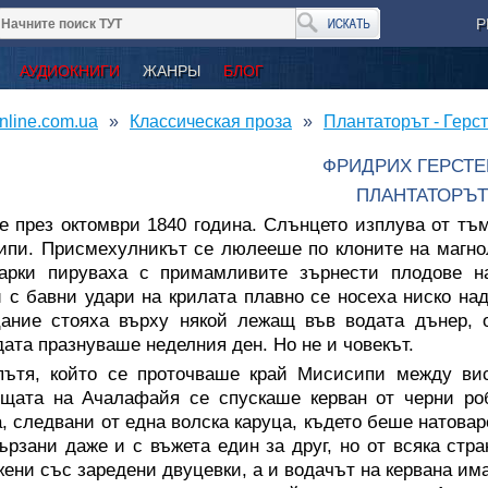
Р
АУДИОКНИГИ
ЖАНРЫ
БЛОГ
nline.com.ua
Классическая проза
Плантаторът - Герс
ФРИДРИХ ГЕРСТЕ
ПЛАНТАТОРЪТ
 през октомври 1840 година. Слънцето изплува от тъм
пи. Присмехулникът се люлееше по клоните на магнол
нарки пируваха с примамливите зърнести плодове н
 с бавни удари на крилата плавно се носеха ниско над
ание стояха върху някой лежащ във водата дънер, о
ата празнуваше неделния ден. Но не и човекът.
пътя, който се проточваше край Мисисипи между вис
ищата на Ачалафайя се спускаше керван от черни ро
, следвани от една волска каруца, където беше натовар
ързани даже и с въжета един за друг, но от всяка стр
ени със заредени двуцевки, а и водачът на кервана има