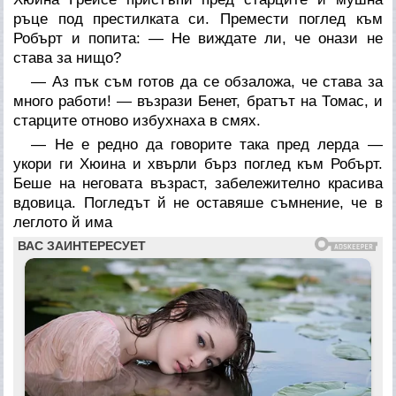
ръце под престилката си. Премести поглед към
Робърт и попита: — Не виждате ли, че онази не
става за нищо?
— Аз пък съм готов да се обзаложа, че става за
много работи! — възрази Бенет, братът на Томас, и
старците отново избухнаха в смях.
— Не е редно да говорите така пред лерда —
укори ги Хюина и хвърли бърз поглед към Робърт.
Беше на неговата възраст, забележително красива
вдовица. Погледът й не оставяше съмнение, че в
леглото й има