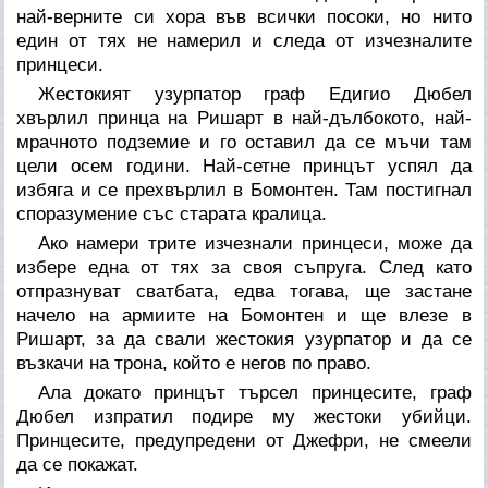
най-верните си хора във всички посоки, но нито
един от тях не намерил и следа от изчезналите
принцеси.
Жестокият узурпатор граф Едигио Дюбел
хвърлил принца на Ришарт в най-дълбокото, най-
мрачното подземие и го оставил да се мъчи там
цели осем години. Най-сетне принцът успял да
избяга и се прехвърлил в Бомонтен. Там постигнал
споразумение със старата кралица.
Ако намери трите изчезнали принцеси, може да
избере една от тях за своя съпруга. След като
отпразнуват сватбата, едва тогава, ще застане
начело на армиите на Бомонтен и ще влезе в
Ришарт, за да свали жестокия узурпатор и да се
възкачи на трона, който е негов по право.
Ала докато принцът търсел принцесите, граф
Дюбел изпратил подире му жестоки убийци.
Принцесите, предупредени от Джефри, не смеели
да се покажат.