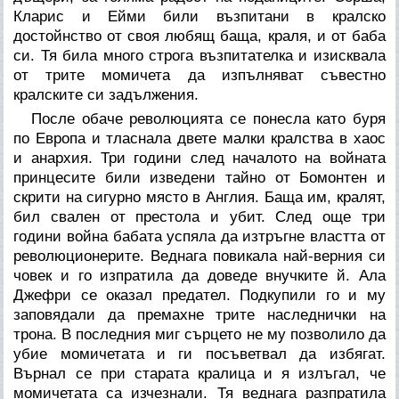
Кларис и Ейми били възпитани в кралско
достойнство от своя любящ баща, краля, и от баба
си. Тя била много строга възпитателка и изисквала
от трите момичета да изпълняват съвестно
кралските си задължения.
После обаче революцията се понесла като буря
по Европа и тласнала двете малки кралства в хаос
и анархия. Три години след началото на войната
принцесите били изведени тайно от Бомонтен и
скрити на сигурно място в Англия. Баща им, кралят,
бил свален от престола и убит. След още три
години война бабата успяла да изтръгне властта от
революционерите. Веднага повикала най-верния си
човек и го изпратила да доведе внучките й. Ала
Джефри се оказал предател. Подкупили го и му
заповядали да премахне трите наследнички на
трона. В последния миг сърцето не му позволило да
убие момичетата и ги посъветвал да избягат.
Върнал се при старата кралица и я излъгал, че
момичетата са изчезнали. Тя веднага разпратила