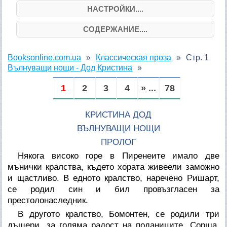
НАСТРОЙКИ....
СОДЕРЖАНИЕ....
Booksonline.com.ua
Классическая проза
Стр. 1
Вълнуващи нощи - Дод Кристина
1
2
3
4
» ...
78
КРИСТИНА ДОД
ВЪЛНУВАЩИ НОЩИ
ПРОЛОГ
Някога високо горе в Пиренеите имало две
мънички кралства, където хората живеели заможно
и щастливо. В едното кралство, наречено Ришарт,
се родил син и бил провъзгласен за
престолонаследник.
В другото кралство, Бомонтен, се родили три
дъщери, за голяма радост на поданиците. Сорша,