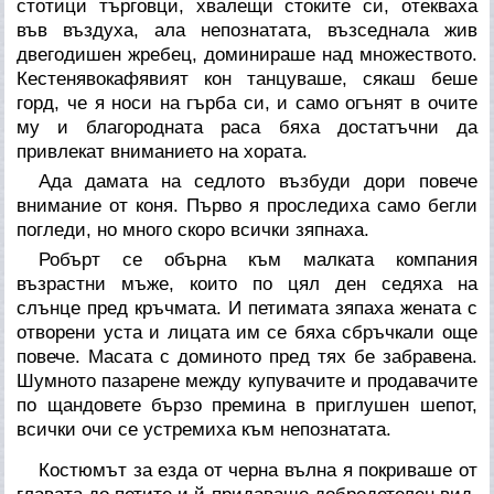
стотици търговци, хвалещи стоките си, отекваха
във въздуха, ала непознатата, възседнала жив
двегодишен жребец, доминираше над множеството.
Кестенявокафявият кон танцуваше, сякаш беше
горд, че я носи на гърба си, и само огънят в очите
му и благородната раса бяха достатъчни да
привлекат вниманието на хората.
Ада дамата на седлото възбуди дори повече
внимание от коня. Първо я проследиха само бегли
погледи, но много скоро всички зяпнаха.
Робърт се обърна към малката компания
възрастни мъже, които по цял ден седяха на
слънце пред кръчмата. И петимата зяпаха жената с
отворени уста и лицата им се бяха сбръчкали още
повече. Масата с доминото пред тях бе забравена.
Шумното пазарене между купувачите и продавачите
по щандовете бързо премина в приглушен шепот,
всички очи се устремиха към непознатата.
Костюмът за езда от черна вълна я покриваше от