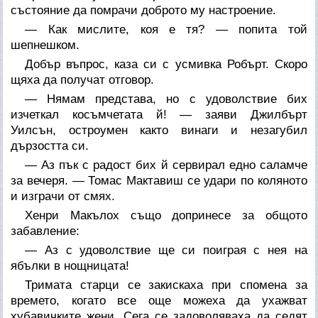
състояние да помрачи доброто му настроение.
— Как мислите, коя е тя? — попита той
шепнешком.
Добър въпрос, каза си с усмивка Робърт. Скоро
щяха да получат отговор.
— Нямам представа, но с удоволствие бих
изчеткал косъмчетата й! — заяви Джилбърт
Уилсън, остроумен както винаги и незагубил
дързостта си.
— Аз пък с радост бих й сервирал едно саламче
за вечеря. — Томас Мактавиш се удари по коляното
и изграчи от смях.
Хенри Макълох също допринесе за общото
забавление:
— Аз с удоволствие ще си поиграя с нея на
ябълки в нощницата!
Тримата старци се закискаха при спомена за
времето, когато все още можеха да ухажват
хубавичките жени. Сега се задоволяваха да седят