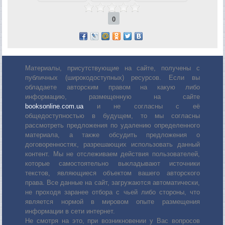
0
Материалы, присутствующие на сайте, получены с
публичных (широкодоступных) ресурсов. Если вы
обладаете авторским правом на какую либо
информацию, размещенную на сайте
booksonline.com.ua
и не согласны с её
общедоступностью в будущем, то мы согласны
рассмотреть предложения по удалению определенного
материала, а также обсудить предложения о
договоренностях, разрешающих использовать данный
контент. Мы не отслеживаем действия пользователей,
которые самостоятельно выкладывают источники
текстов, являющиеся объектом вашего авторского
права. Все данные на сайт, загружаются автоматически,
не проходя заранее отбора с чьей либо стороны, что
является нормой в мировом опыте размещения
информации в сети интернет.
Не смотря на это, при возникновении у Вас вопросов