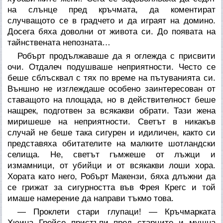
на слънце пред кръчмата, да коментират
случващото се в градчето и да играят на домино.
Досега бяха доволни от живота си. До появата на
тайнствената непозната…
Робърт продължаваше да я оглежда с присвити
очи. Отдалеч подушваше неприятности. Често се
беше сблъсквал с тях по време на пътуванията си.
Външно не изглеждаше особено заинтересован от
ставащото на площада, но в действителност беше
нащрек, подготвен за всякакви обрати. Тази жена
миришеше на неприятности. Светът в никакъв
случай не беше така сигурен и идиличен, както си
представяха обитателите на малките шотландски
селища. Не, светът гъмжеше от лъжци и
измамници, от убийци и от всякакви лоши хора.
Хората като него, Робърт Макензи, бяха длъжни да
се грижат за сигурността във Фрея Крегс и той
имаше намерение да направи тъкмо това.
— Проклети стари глупаци! — Кръчмарката
Хюина Грейсе пристъпи пред старците и мушна