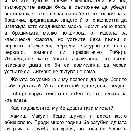
й. Меките бузи и големите кехлибарени очи под
тъмнорусите вежди бяха в състояние да убедят
всеки мъж, че е попаднал на небето, но енергичната
брадичка предпазваше лицето й от опасността да
изглежда като сладникава маска. Носът беше прав,
а брадичката малко по-широка от идеала за
класическа красота, но устните бяха пълни и
червени, прекалено червени. Сигурно си слага
червило, помисли си презрително Робърт.
Изглеждаше като богата англичанка, но никоя
изискана дама не би си помислила да черви
устните си. Сигурно не пътуваше сама.
Жената се усмихна и му позволи да види белите
зъби в устата й. Уста, която той щеше да изследва.
Робърт изруга тихо и се отблъсна от стената на
кръчмата.
Как, по дяволите, му бе дошла тази мисъл?
Хамиш Макуин беше шумен и весел както
обикновено. Преди много години бе загубил едната
си ръка в служба на краля, но това не беше в