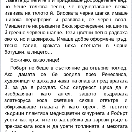
главата до петите и й придаваше добродетелен вид,
но беше толкова тесен, че подчертаваше всяка
извивка на тялото й. Високата черна шапка имаше
широка периферия и развяващ се черен воал.
Маншетите на ръкавите бяха яркочервени, на шията
й грееше червено шалче. Тези цветни петна радваха
окото, но и шокираха. Имаше добре оформена гръд,
тясна талия, краката бяха стегнати в черни
ботушки, а лицето…
Божичко, какво лице!
Робърт не беше в състояние да отвърне поглед.
Ако дамата се бе родила през Ренесанса,
художниците щяха да чакат на опашка пред вратата
й, за да я рисуват. Със сигурност щяха да я
изобразяват като ангел, защото къдравата
златноруса коса светеше сякаш отвътре и
обкръжаваше главата й като ореол. В гъстите
къдрици пламтяха медноцветни кичурчета и Робърт
усети как пръстите го засърбяха да зарови ръце в
прекрасната коса и да усети топлината и мекотата