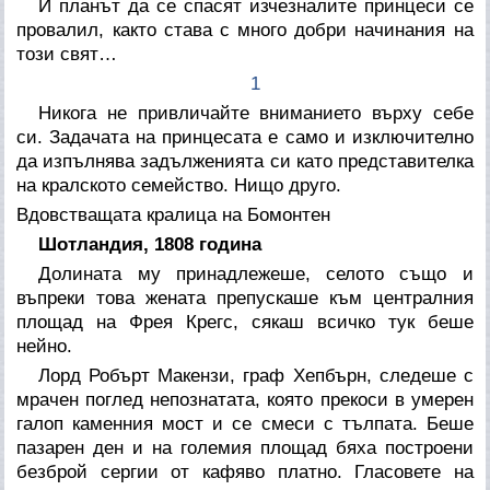
И планът да се спасят изчезналите принцеси се
провалил, както става с много добри начинания на
този свят…
1
Никога не привличайте вниманието върху себе
си. Задачата на принцесата е само и изключително
да изпълнява задълженията си като представителка
на кралското семейство. Нищо друго.
Вдовстващата кралица на Бомонтен
Шотландия, 1808 година
Долината му принадлежеше, селото също и
въпреки това жената препускаше към централния
площад на Фрея Крегс, сякаш всичко тук беше
нейно.
Лорд Робърт Макензи, граф Хепбърн, следеше с
мрачен поглед непознатата, която прекоси в умерен
галоп каменния мост и се смеси с тълпата. Беше
пазарен ден и на големия площад бяха построени
безброй сергии от кафяво платно. Гласовете на