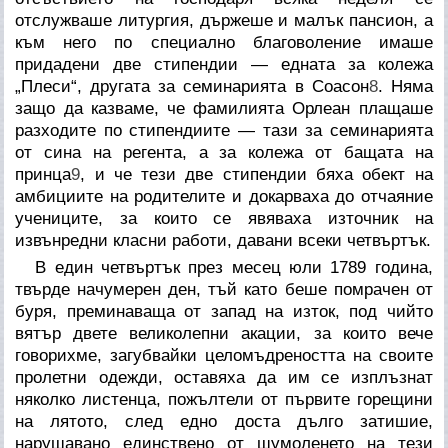
отслужваше литургия, държеше и малък пансион, а
към него по специално благоволение имаше
придадени две стипендии — едната за колежа
„Плеси“, другата за семинарията в Соасон
8
. Няма
защо да казваме, че фамилията Орлеан плащаше
разходите по стипендиите — тази за семинарията
от сина на регента, а за колежа от бащата на
принца
9
, и че тези две стипендии бяха обект на
амбициите на родителите и докарваха до отчаяние
учениците, за които се явяваха източник на
извънредни класни работи, давани всеки четвъртък.
В един четвъртък през месец юли 1789 година,
твърде начумерен ден, тъй като беше помрачен от
буря, преминаваща от запад на изток, под чийто
вятър двете великолепни акации, за които вече
говорихме, загубвайки целомъдреността на своите
пролетни одежди, оставяха да им се изплъзнат
няколко листенца, пожълтели от първите горещини
на лятото, след едно доста дълго затишие,
нарушавано единствено от шумоленето на тези