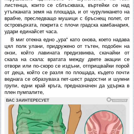
листенца, които се сблъскваха, въртейки се над
утъпканата земя на площада, и от чуруликането на
врабче, преследващо мушици с бръснещ полет, от
островърхата, покрита с плочи градска камбанария,
удари единайсет часа.
В миг отекна едно „ура“ като онова, което надава
цял полк улани, придружено от тътен, подобен на
онзи, който лавината предизвиква, скачайки от
скала на скала: вратата между двете акации се
отвори или по-скоро се издъни, отприщвайки порой
от деца, който се разля по площада, където почти
веднага се образуваха пет-шест радостни и шумни
групи, едни край кръга, предназначен да удържа в
плен пумпалите,