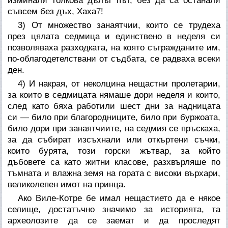
изминали толкова дълъг път, без да са останали
съвсем без дъх, Хаха
7
!
3) От множество занаятчии, които се трудеха
през цялата седмица и единствено в неделя си
позволяваха разходката, на която съгражданите им,
по-облагодетелствани от съдбата, се радваха всеки
ден.
4) И накрая, от неколцина нещастни пролетарии,
за които в седмицата нямаше дори неделя и които,
след като бяха работили шест дни за надницата
си — било при благородниците, било при буржоата,
било дори при занаятчиите, на седмия се пръскаха,
за да събират изсъхнали или откъртени съчки,
които бурята, този горски жътвар, за който
дъбовете са като житни класове, разхвърляше по
тъмната и влажна земя на гората с високи върхари,
великолепен имот на принца.
Ако Виле-Котре бе имал нещастието да е някое
селище, достатъчно значимо за историята, та
археолозите да се заемат и да проследят