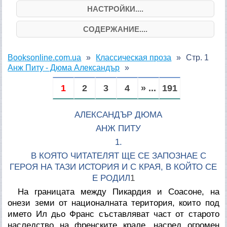
НАСТРОЙКИ....
СОДЕРЖАНИЕ....
Booksonline.com.ua
Классическая проза
Стр. 1
Анж Питу - Дюма Александър
1
2
3
4
» ...
191
АЛЕКСАНДЪР ДЮМА
АНЖ ПИТУ
1.
В КОЯТО ЧИТАТЕЛЯТ ЩЕ СЕ ЗАПОЗНАЕ С
ГЕРОЯ НА ТАЗИ ИСТОРИЯ И С КРАЯ, В КОЙТО СЕ
Е РОДИЛ
1
На границата между Пикардия и Соасоне, на
онези земи от националната територия, които под
името Ил дьо Франс съставляват част от старото
наследство на френските крале, насред огромен