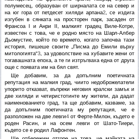
полумесец, образуван от ширналата се на север и
на юг гора от петдесет хиляди арпана
2
, се издига
изгубен в сянката на просторен парк, засаден от
Франсоа I и Анри II, малкият градец Виле-Котре,
известен с това, че е родно място на Шарл-Албер
Дьомустие, който по времето, когато започва тази
история, пишеше своите „Писма до Емили върху
митологията“
3
, за удоволствие на хубавите жени от
тогавашната епоха, а те ги изтръгваха една от друга
още с появата им на бял свят.
Ще добавим, за да допълним поетичната
репутация на малкия град, чиито недоброжелатели
упорито отказват, въпреки неговия кралски замък и
две хиляди и четиристотинте му жители, да дадат
наименованието град, та ще добавим, казваме, за
да допълним поетичната му репутация, че е
разположен на две левги
4
от Ферте-Милон, където е
роден Расин, и на осем левги от Шато-Тиери,
където се е родил Лафонтен.
Ще отбележим отгоре на това, че майката на