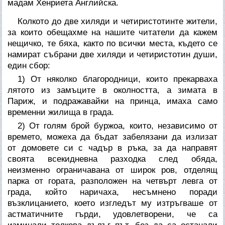
мадам Хенриета Английска.
Колкото до две хиляди и четиристотинте жители,
за които обещахме на нашите читатели да кажем
нещичко, те бяха, както по всички места, където се
намират събрани две хиляди и четиристотин души,
един сбор:
1) От няколко благородници, които прекарваха
лятото из замъците в околността, а зимата в
Париж, и подражавайки на принца, имаха само
временни жилища в града.
2) От голям брой буржоа, които, независимо от
времето, можеха да бъдат забелязани да излизат
от домовете си с чадър в ръка, за да направят
своята всекидневна разходка след обяда,
неизменно ограничавана от широк ров, отделящ
парка от гората, разположен на четвърт левга от
града, който наричаха, несъмнено поради
възклицанието, което изгледът му изтръгваше от
астматичните гърди, удовлетворени, че са