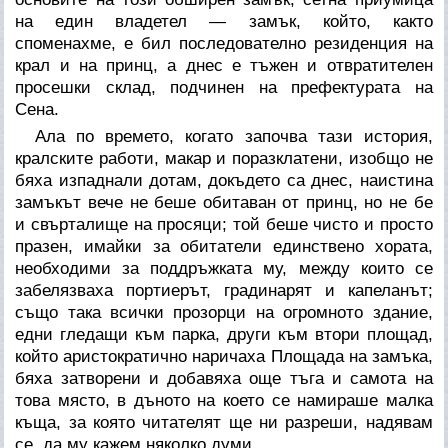
на един владетел — замък, който, както
споменахме, е бил последователно резиденция на
крал и на принц, а днес е тъжен и отвратителен
просешки склад, подчинен на префектурата на
Сена.
Ала по времето, когато започва тази история,
кралските работи, макар и поразклатени, изобщо не
бяха изпаднали дотам, докъдето са днес, наистина
замъкът вече не беше обитаван от принц, но не бе
и свърталище на просяци; той беше чисто и просто
празен, имайки за обитатели единствено хората,
необходими за поддръжката му, между които се
забелязваха портиерът, градинарят и капеланът;
също така всички прозорци на огромното здание,
едни гледащи към парка, други към втори площад,
който аристократично наричаха Площада на замъка,
бяха затворени и добавяха още тъга и самота на
това място, в дъното на което се намираше малка
къща, за която читателят ще ни разреши, надявам
се, да му кажем няколко думи.