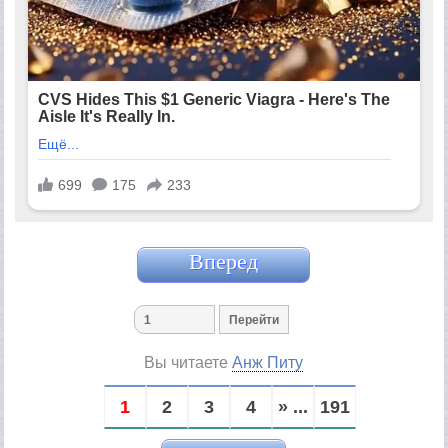
Вперед
Вы читаете
Анж Питу
1
2
3
4
» ...
191