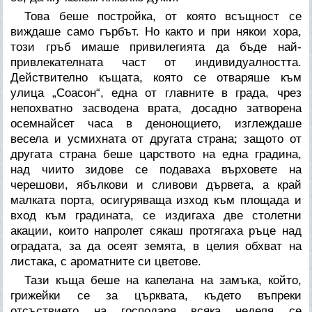
Това беше постройка, от която всъщност се
виждаше само гърбът. Но както и при някои хора,
този гръб имаше привилегията да бъде най-
привлекателната част от индивидуалността.
Действително къщата, която се отваряше към
улица „Соасон“, една от главните в града, чрез
непохватно засводена врата, досадно затворена
осемнайсет часа в денонощието, изглеждаше
весела и усмихната от другата страна; защото от
другата страна беше царството на една градина,
над чиито зидове се подаваха върховете на
черешови, ябълкови и сливови дървета, а край
малката порта, осигуряваща изход към площада и
вход към градината, се издигаха две столетни
акации, които напролет сякаш протягаха ръце над
оградата, за да осеят земята, в целия обхват на
листака, с ароматните си цветове.
Тази къща беше на капелана на замъка, който,
грижейки се за църквата, където въпреки
отсъствието на господаря всяка неделя се