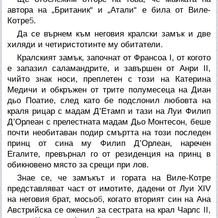
автора на „Британик“ и „Атали“ е била от Виле-
Котре
5
.
Да се върнем към неговия кралски замък и две
хиляди и четиристотинте му обитатели.
Кралският замък, започнат от Франсоа I, от когото
е запазил саламандрите, и завършен от Анри II,
чийто знак носи, преплетен с този на Катерина
Медичи и обкръжен от трите полумесеца на Диан
дьо Поатие, след като бе подслонил любовта на
краля рицар с мадам Д’Етамп и тази на Луи Филип
Д’Орлеан с прелестната мадам Дьо Монтесон, беше
почти необитаван подир смъртта на този последен
принц от сина му Филип Д’Орлеан, наречен
Егалите, превърнал го от резиденция на принц в
обикновено място за срещи при лов.
Знае се, че замъкът и гората на Виле-Котре
представляват част от имотите, дадени от Луи XIV
на неговия брат, мосьо
6
, когато вторият син на Ана
Австрийска се оженил за сестрата на крал Чарлс II,