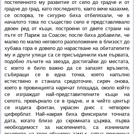
постепенното му развитие от село до градче и от
градче до град, като последното, както вече казахме,
се оспорва, те сигурно биха отбелязали, че в
началото това по същество село е представлявало
двоен ред от къщи, построени от двете страни на
пътя от Париж за Соасон; после биха добавили, че
малко по малко неговото разположение в близост до
хубава гора е довело до нарастване на обитателите
му и други улици са се присъединили към първата,
подобно лъчите на звезда, достигайки до местата,
с които е било важно да се запазят връзките,
събиращи се в една точка, която напълно
естествено е станала средоточие, сиреч онова,
което в провинцията наричат
площада,
около който
се изграждат най-представителните къщи на
селото, превърнало се в градче, и в чийто център
се издига фонтан, украсен днес с четворен
циферблат. Най-накрая биха фиксирали точната
дата, когато близо до скромната църква, първа
необходимост за населението, са изникнали
основите на този обширен замък, сетна приумица