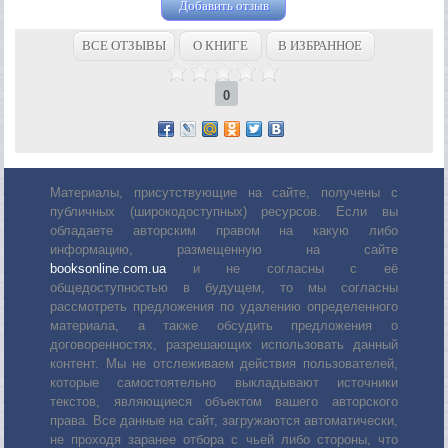
Добавить отзыв
ВСЕ ОТЗЫВЫ
О КНИГЕ
В ИЗБРАННОЕ
0
Материалы, присутствующие на сайте, получены с
публичных (широкодоступных) ресурсов. Если вы
обладаете авторским правом на какую либо
информацию, размещенную на сайте
booksonline.com.ua
и не согласны с её
общедоступностью в будущем, то мы согласны
рассмотреть предложения по удалению определенного
материала, а также обсудить предложения о
договоренностях, разрешающих использовать данный
контент. Мы не отслеживаем действия пользователей,
которые самостоятельно выкладывают источники
текстов, являющиеся объектом вашего авторского
права. Все данные на сайт, загружаются автоматически,
не проходя заранее отбора с чьей либо стороны, что