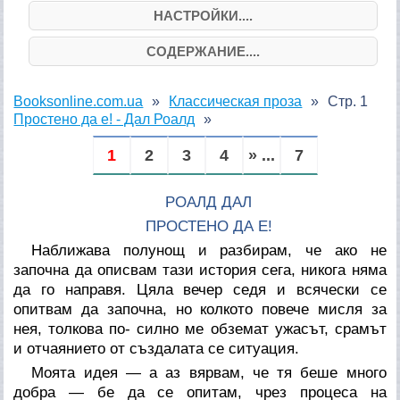
НАСТРОЙКИ....
СОДЕРЖАНИЕ....
Booksonline.com.ua
Классическая проза
Стр. 1
Простено да е! - Дал Роалд
1
2
3
4
» ...
7
РОАЛД ДАЛ
ПРОСТЕНО ДА Е!
Наближава полунощ и разбирам, че ако не
започна да описвам тази история сега, никога няма
да го направя. Цяла вечер седя и всячески се
опитвам да започна, но колкото повече мисля за
нея, толкова по- силно ме обземат ужасът, срамът
и отчаянието от създалата се ситуация.
Моята идея — а аз вярвам, че тя беше много
добра — бе да се опитам, чрез процеса на