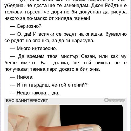
убедена, че доста ще те изненадам. Джон Ройдън е
толкова търсен, че дори не би
допуснал
да рисува
някого за по-малко от хиляда гвинеи!
— Сериозно?
— О, да! И всички се редят на опашка, буквално
се редят на опашка, за да ги нарисува.
— Много интересно.
— Да вземем твоя мистър Сезан, или как му
беше името. Бас държа, че
той
никога не е
получавал такива пари докато е бил жив.
— Никога.
— И ти твърдиш,
че той
е гений?
— Нещо такова… да.