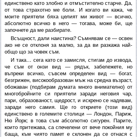
единствено като злобно и отмъстително старче. Да,
от това страхотно ме боли. И когато ви кажа, че
моите приятели бяха целият ми живот — всичко,
абсолютно всичко в него — тогава, може би, ще
започнете да ме разбирате.
Всъщност, дали наистина? Съмнявам се — освен
ако не се отклоня за малко, за да ви разкажа най-
общо що за човек съм.
И така… сега като се замисля, стигам до извода,
че съм от онзи вид — рядък, забележете, но
въпреки всичко, съвсем определен вид — богат,
безгрижен, високообразован мъж на средна възраст,
обожаван (подбирам думата много внимателно) от
многобройните си приятели заради неговия чар,
пари, образованост, щедрост, и искрено се надявам,
заради него самия. Ще го откриете (този вид)
единствено в големите столици — Лондон, Париж,
Ню Йорк; в това съм абсолютно сигурен. Парите,
които притежава, са спечелени от вече покойния му
баща, към чиято памет е склонен да се отнася с