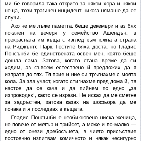
ми бе говорила така открито за някои хора и някои
неща, този трагичен инцидент никога нямаше да се
случи.
Ако не ме лъже паметта, беше декември и аз бях
поканен на вечеря у семейство Ашендън, в
прекрасната им къща с изглед към южната страна
на Риджънтс Парк. Гостите бяха доста, но Гладис
Понсънби бе единствената освен мен, която беше
дошла сама. Затова, когато стана време да си
ходим, аз съвсем естествено й предложих да я
изпратя до тях. Тя прие и ние си тръгнахме с моята
кола. За зла участ, когато стигнахме пред дома й, тя
настоя да се кача и да пийнем по едно „за
изпроводяк“, както се изрази. Не исках да ме сметне
за задръстен, затова казах на шофьора да ме
почака и я последвах в къщата.
Гладис Понсънби е необикновено ниска женица,
не повече от метър и трийсет, а може и по-малко —
едно от онези дребосъчета, в чието присъствие
постоянно изпитвам комичното и някак несигурно