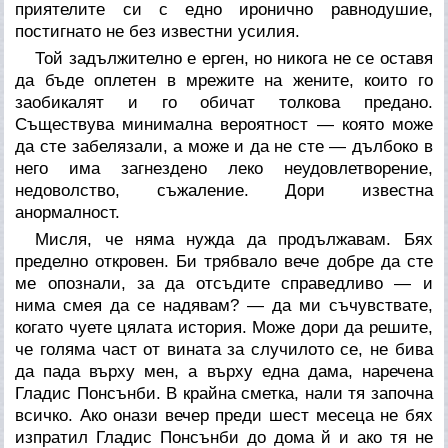
приятелите си с едно иронично равнодушие,
постигнато не без известни усилия.
Той задължително е ерген, но никога не се оставя
да бъде оплетен в мрежите на жените, които го
заобикалят и го обичат толкова предано.
Съществува минимална вероятност — която може
да сте забелязали, а може и да не сте — дълбоко в
него има загнездено леко неудовлетворение,
недоволство, съжаление. Дори известна
анормалност.
Мисля, че няма нужда да продължавам. Бях
пределно откровен. Би трябвало вече добре да сте
ме опознали, за да отсъдите справедливо — и
нима смея да се надявам? — да ми съчувствате,
когато чуете цялата история. Може дори да решите,
че голяма част от вината за случилото се, не бива
да пада върху мен, а върху една дама, наречена
Гладис Понсънби. В крайна сметка, нали тя започна
всичко. Ако онази вечер преди шест месеца не бях
изпратил Гладис Понсънби до дома й и ако тя не