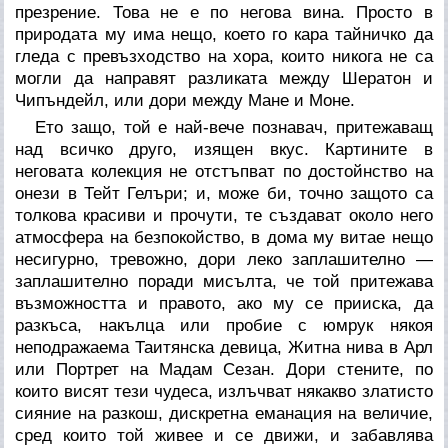
презрение. Това не е по негова вина. Просто в
природата му има нещо, което го кара тайничко да
гледа с превъзходство на хора, които никога не са
могли да направят разликата между Шератон и
Чипъндейл, или дори между Мане и Моне.
Ето защо, той е най-вече познавач, притежаващ
над всичко друго, изящен вкус. Картините в
неговата колекция не отстъпват по достойнство на
онези в Тейт Гелъри; и, може би, точно защото са
толкова красиви и прочути, те създават около него
атмосфера на безпокойство, в дома му витае нещо
несигурно, тревожно, дори леко заплашително —
заплашително поради мисълта, че той притежава
възможността и правото, ако му се прииска, да
разкъса, накълца или пробие с юмрук някоя
неподражаема
Таитянска девица, Житна нива в Арл
или
Портрет на Мадам Сезан
. Дори стените, по
които висят тези чудеса, излъчват някакво златисто
сияние на разкош, дискретна еманация на величие,
сред които той живее и се движи, и забавлява