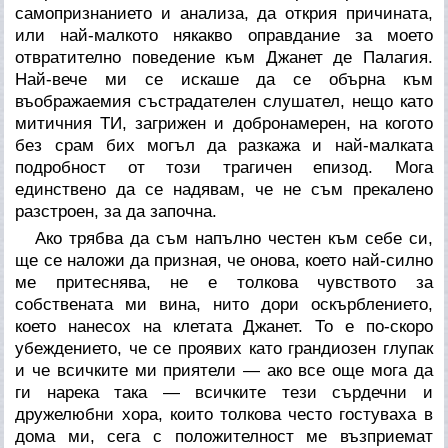
самопризнанието и анализа, да открия причината,
или най-малкото някакво оправдание за моето
отвратително поведение към Джанет де Палагия.
Най-вече ми се искаше да се обърна към
въображаемия състрадателен слушател, нещо като
митичния ТИ, загрижен и добронамерен, на когото
без срам бих могъл да разкажа и най-малката
подробност от този трагичен епизод. Мога
единствено да се надявам, че не съм прекалено
разстроен, за да започна.
Ако трябва да съм напълно честен към себе си,
ще се наложи да призная, че онова, което най-силно
ме притеснява, не е толкова чувството за
собствената ми вина, нито дори оскърблението,
което нанесох на клетата Джанет. То е по-скоро
убеждението, че се проявих като грандиозен глупак
и че всичките ми приятели — ако все още мога да
ги нарека така — всичките тези сърдечни и
дружелюбни хора, които толкова често гостуваха в
дома ми, сега с положителност ме възприемат