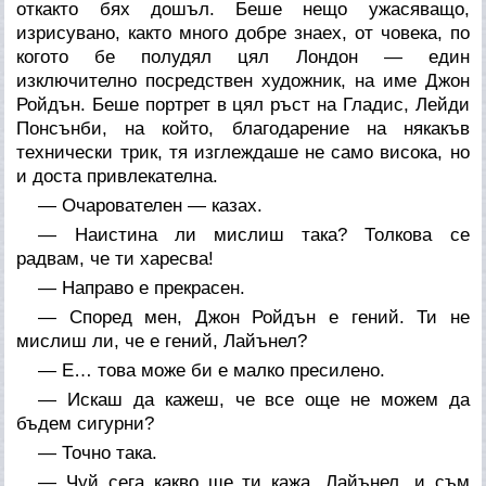
откакто бях дошъл. Беше нещо ужасяващо,
изрисувано, както много добре знаех, от човека, по
когото бе полудял цял Лондон — един
изключително посредствен художник, на име Джон
Ройдън. Беше портрет в цял ръст на Гладис, Лейди
Понсънби, на който, благодарение на някакъв
технически трик, тя изглеждаше не само висока, но
и доста привлекателна.
— Очарователен — казах.
— Наистина ли мислиш така? Толкова се
радвам, че ти харесва!
— Направо е прекрасен.
— Според мен, Джон Ройдън е гений. Ти не
мислиш ли, че е гений, Лайънел?
— Е… това може би е малко пресилено.
— Искаш да кажеш, че все още не можем да
бъдем сигурни?
— Точно така.
— Чуй сега какво ще ти кажа, Лайънел, и съм