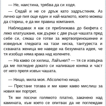
— Не, наистина, трябва да си ходя.
— Сядай и не се дръж като задръстеняк. Аз
лично ще пия още един и най-малкото, което можеш
да сториш, е да ми правиш компания.
Наблюдавах я как се приближава до бюфета с
леко клатушкане, как държи с две ръце чашата пред
себе си, сякаш се готви за жертвоприношение и
изведнъж гледката на тази ниска, тантуреста и
схваната женица ме наведе на безумната идея, че
тя изобщо няма крака над коленете.
— На какво се хилиш, Лайънел? — тя се извърна
да ме погледне докато си наливаше коняка и част
от него преля извън чашата.
— Нищо, мила моя. Абсолютно нищо.
— Престани тогава и ми кажи какво мислиш за
новия ми портрет.
Тя ми посочи голямото платно, закачено над
камината, към което се опитвах да не поглеждам