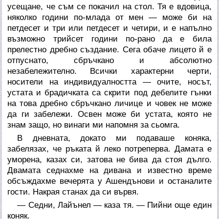
усещане, че съм се покачил на стол. Тя е вдовица,
няколко години по-млада от мен — може би на
петдесет и три или петдесет и четири, и е напълно
възможно трийсет години по-рано да е била
прелестно дребно създание. Сега обаче лицето й е
отпуснато, сбръчкано и абсолютно
незабележително. Всички характерни черти,
носители на индивидуалността — очите, носът,
устата и брадичката са скрити под дебелите гънки
на това дребно сбръчкано личице и човек не може
да ги забележи. Освен може би устата, която не
знам защо, но винаги ми напомня за сьомга.
В дневната, докато ми подаваше коняка,
забелязах, че ръката й леко потреперва. Дамата е
уморена, казах си, затова не бива да стоя дълго.
Двамата седнахме на дивана и известно време
обсъждахме вечерята у Ашендънови и останалите
гости. Накрая станах да си вървя.
— Седни, Лайънел — каза тя. — Пийни още един
коняк.