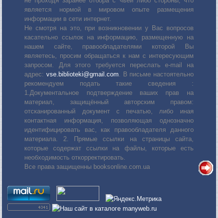
не проходя заранее отбора с чьей либо стороны, что
является нормой в мировом опыте размещения
информации в сети интернет.
Не смотря на это, при возникновении у Вас вопросов
касательно ссылок на информацию, размещенную на
нашем сайте, правообладателями которой Вы
являетесь, просим обращаться к нам с интересующим
запросом. Для этого требуется переслать е-mail на
адрес:
vse.biblioteki@gmail.com
. В письме настоятельно
рекомендуем подать такие сведения :
1.Документальное подтверждение ваших прав на
материал, защищённый авторским правом:
отсканированный документ с печатью, либо иная
контактная информация, позволяющая однозначно
идентифицировать вас, как правообладателя данного
материала. 2. Прямые ссылки на страницы сайта,
которые содержат ссылки на файлы, которые есть
необходимость откорректировать.
Все права защищенны booksonline.com.ua