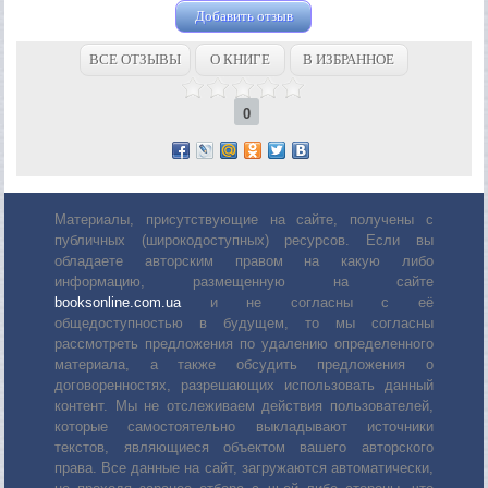
Добавить отзыв
ВСЕ ОТЗЫВЫ
О КНИГЕ
В ИЗБРАННОЕ
0
Материалы, присутствующие на сайте, получены с
публичных (широкодоступных) ресурсов. Если вы
обладаете авторским правом на какую либо
информацию, размещенную на сайте
booksonline.com.ua
и не согласны с её
общедоступностью в будущем, то мы согласны
рассмотреть предложения по удалению определенного
материала, а также обсудить предложения о
договоренностях, разрешающих использовать данный
контент. Мы не отслеживаем действия пользователей,
которые самостоятельно выкладывают источники
текстов, являющиеся объектом вашего авторского
права. Все данные на сайт, загружаются автоматически,