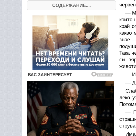
червен
СОДЕРЖАНИЕ....
— М
които 
край о
какво 
знае —
подуши
Така ч
си вя
животи
— И
— Да
Сла
леко у
Потома
— П
страши
струва
Има