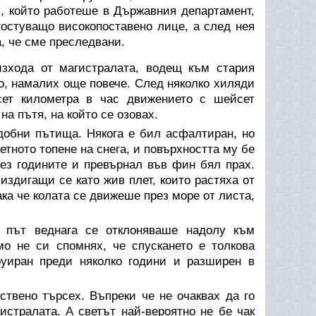
, който работеше в Държавния департамент,
гостуващо високопоставено лице, а след нея
, че сме преследвани.
зхода от магистралата, водещ към стария
его, намалих още повече. След няколко хиляди
сет километра в час движението с шейсет
на пътя, на който се озовах.
добни пътища. Някога е бил асфалтиран, но
етното топене на снега, и повърхността му бе
рез годините и превърнал във фин бял прах.
издигащи се като жив плет, които растяха от
ака че колата се движеше през море от листа,
н път веднага се отклоняваше надолу към
мо не си спомнях, че спускането е толкова
руиран преди няколко години и разширен в
ствено търсех. Въпреки че не очаквах да го
истралата. А светът най-вероятно не бе чак