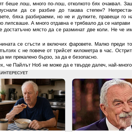
т беше лош, много по-лош, отколкото бях очаквал. Защо
пуснали да се разбие до такава степен? Непреста
ете, бяха разбираеми, но не и дупките, правещи го н
о липсваше. А много отдавна е трябвало да се направи 
 достатъчно място да се разминат две коли. Не че им
нината се сгъсти и включих фаровете. Малко преди то
пълзях с не повече от трийсет километра в час. Остри
а ми прекалено бързо, за да е безопасно.
х, че Пайлът Ноб не може да е твърде далеч, най-много