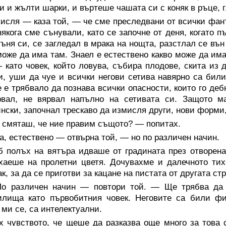
и и жълти шарки, и въртеше чашата си с коняк в ръце, 
исля — каза той, — че сме преследвани от всички фан
някога сме сънували, като се започне от деня, когато 
гъня си, се загледал в мрака на нощта, разстлал се въ
може да има там. Знаел е естествено какво може да има
 като човек, който ловува, събира плодове, скита из 
, уши да чуе и всички негови сетива навярно са били
е е трябвало да познава всички опасности, които го дебн
рвал, не вярвал напълно на сетивата си. Защото м
нски, започнал трескаво да измисля други, нови форми
 смяташ, че ние правим същото? — попитах.
, естествено — отвърна той, — но по различен начин.
б полъх на вятъра идваше от градината през отворена
хаеше на пролетни цветя. Дочувахме и далечното ти
к, за да се приготви за кацане на пистата от другата стр
о различен начин — повтори той. — Ще трябва да 
лища като първобитния човек. Неговите са били физ
 ми се, са интелектуални.
х чувството, че щеше да разказва още много за това 