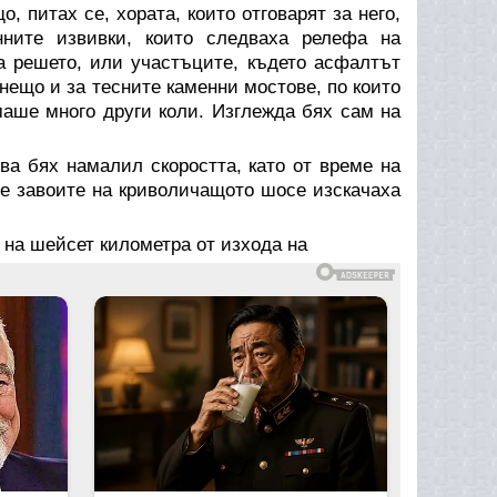
, питах се, хората, които отговарят за него,
нните извивки, които следваха релефа на
а решето, или участъците, където асфалтът
нещо и за тесните каменни мостове, по които
аше много други коли. Изглежда бях сам на
ва бях намалил скоростта, като от време на
те завоите на криволичащото шосе изскачаха
 на шейсет километра от изхода на