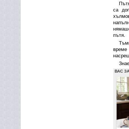
Пътя
са до
хълмов
напълн
нямаше
пътя.
Тъм
време 
насрещ
Знае