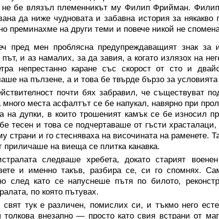
 не бе влязъл племенникът му Филип Фрийман. Филип
вана да ниже чудновата и забавна история за някакво 
но преминахме на други теми и повече никой не спомена
еч пред мен проблясна предупреждаващият знак за и
 път, и аз намалих, за да завия, а когато излязох на н
етра непрестанно каране със скорост от сто и двай
аше на пълзене, а и това бе твърде бързо за условията 
ействителност почти бях забравил, че съществуват по
а много места асфалтът се бе напукал, навярно при прол
а на дупки, в които трошеният камък се бе износил п
бе тесен и това се подчертаваше от гъсти храсталаци, 
му страни и го стесняваха на височината на раменете. Т
т приличаше на виеща се плитка канавка.
истралата следваше хребета, докато старият воене
ете и именно такъв, разбира се, си го спомнях. Са
но след като се напуснеше пътя по билото, реконст
ралата, по която пътувах.
 свят тук е различен, помислих си, и тъкмо него есте
 толкова внезапно — просто като свия встрани от маг