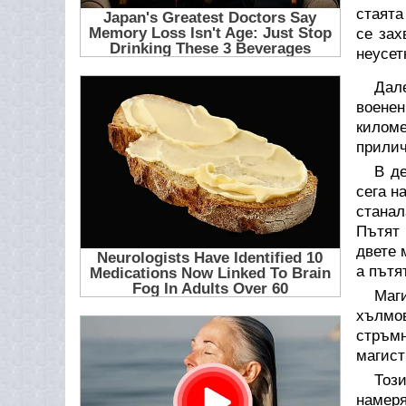
стаята
се зах
неусет
Дал
военен
килом
прилич
В д
сега н
станал
Пътят 
двете 
а пътя
Маг
хълмов
стръм
магист
Този
намеря