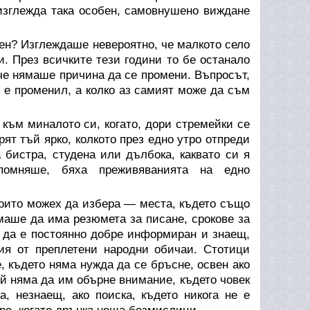
изглежда така особен, самовнушено виждане
ен? Изглеждаше невероятно, че малкото село
 През всичките тези години то бе останало
 че нямаше причина да се промени. Въпросът,
е е променил, а колко аз самият може да съм
 към миналото си, когато, дори стремейки се
рят тъй ярко, колкото през едно утро отпреди
 бистра, студена или дълбока, каквато си я
помняше, бяха преживяванията на едно
които можех да избера — места, където също
маше да има резюмета за писане, срокове за
а да е постоянно добре информиран и знаещ,
ия от преплетени народни обичаи. Стотици
, където няма нужда да се бръсне, освен ако
ой няма да им обърне внимание, където човек
а, незнаещ, ако поиска, където никога не е