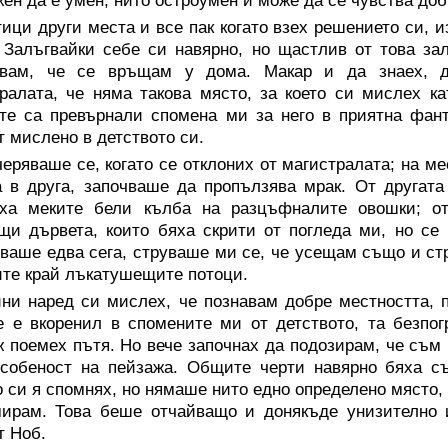
ен да е умен, нито остроумен и може да се чувства доб
ици други места и все пак когато взех решението си, 
 Залъгвайки себе си навярно, но щастлив от това за
авам, че се връщам у дома. Макар и да знаех, д
ралата, че няма такова място, за което си мислех ка
те са превърнали спомена ми за него в приятна фанта
 мислено в детството си.
еряваше се, когато се отклоних от магистралата; на ме
 в друга, започваше да пропълзява мрак. От другата
яха меките бели кълба на разцъфналите овошки; о
и дървета, които бяха скрити от погледа ми, но се
ваше едва сега, струваше ми се, че усещам също и стр
те край лъкатушещите потоци.
ни наред си мислех, че познавам добре местността, п
е е вкоренил в спомените ми от детството, та безпо
 поемех пътя. Но вече започнах да подозирам, че съм 
собеност на пейзажа. Общите черти навярно бяха съ
о си я спомнях, но нямаше нито едно определено място, 
ирам. Това беше отчайващо и донякъде унизително и
т Ноб.