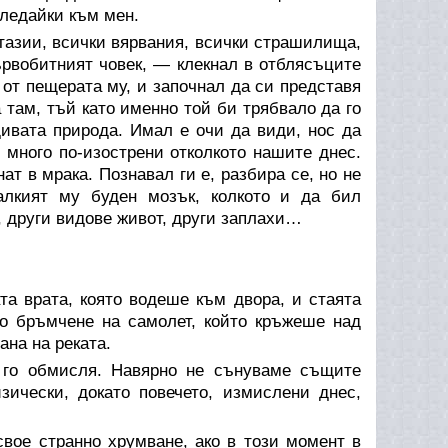
гледайки към мен.
тазии, всички вярвания, всички страшилища,
първобитният човек, — клекнал в отблясъците
н от пещерата му, и започнал да си представя
 там, тъй като именно той би трябвало да го
дивата природа. Имал е очи да види, нос да
 много по-изострени отколкото нашите днес.
ат в мрака. Познавал ги е, разбира се, но не
алкият му буден мозък, колкото и да бил
, други видове живот, други заплахи…
та врата, която водеше към двора, и стаята
хо бръмчене на самолет, който кръжеше над
ана на реката.
го обмисля. Навярно не сънуваме същите
ически, докато повечето, измислени днес,
свое странно хрумване, ако в този момент в