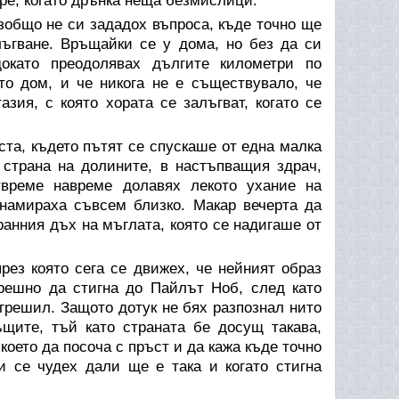
ре, когато дрънка неща безмислици.
изобщо не си зададох въпроса, къде точно ще
лъгване. Връщайки се у дома, но без да си
окато преодолявах дългите километри по
то дом, и че никога не е съществувало, че
зия, с която хората се залъгват, когато се
ста, където пътят се спускаше от една малка
 страна на долините, в настъпващия здрач,
твреме навреме долавях лекото ухание на
 намираха съвсем близко. Макар вечерта да
анния дъх на мъглата, която се надигаше от
рез която сега се движех, че нейният образ
грешно да стигна до Пайлът Ноб, след като
грешил. Защото дотук не бях разпознал нито
щите, тъй като страната бе досущ такава,
което да посоча с пръст и да кажа къде точно
 се чудех дали ще е така и когато стигна