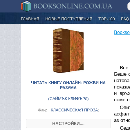
ГЛАВНАЯ
НОВЫЕ ПОСТУПЛЕНИЯ
ТОР-100
FAQ
Bookso
Все 
Беше с
натова
ЧИТАТЬ КНИГУ ОНЛАЙН: РОЖБИ НА
показв
РАЗУМА
и връх
(
САЙМЪК КЛИФЪРД
)
помен 
Опит
КЛАССИЧЕСКАЯ ПРОЗА
Жанр :
;
асфалт
аз отн
НАСТРОЙКИ....
Сед