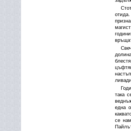
задълж
Стот
отида.
призн
магист
години
връщат
Свеч
долина
блест
цъфтящ
настъп
ливади
Годи
така с
веднъж
една о
какват
се нам
Пайлъ