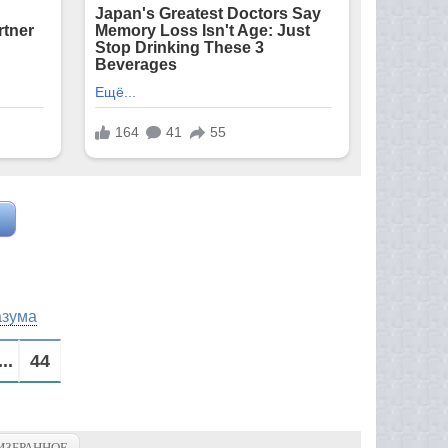
азума
...
44
ИЗБРАННОЕ