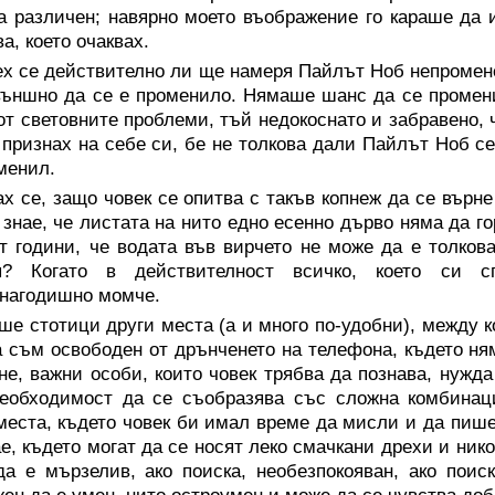
а различен; навярно моето въображение го караше да 
ва, което очаквах.
ех се действително ли ще намеря Пайлът Ноб непромен
ъншно да се е променило. Нямаше шанс да се промени.
от световните проблеми, тъй недокоснато и забравено,
 признах на себе си, бе не толкова дали Пайлът Ноб с
менил.
х се, защо човек се опитва с такъв копнеж да се върне
 знае, че листата на нито едно есенно дърво няма да го
т години, че водата във вирчето не може да е толкова
я? Когато в действителност всичко, което си с
нагодишно момче.
е стотици други места (а и много по-удобни), между 
 съм освободен от дрънченето на телефона, където ня
не, важни особи, които човек трябва да познава, нужд
необходимост да се съобразява със сложна комбинац
места, където човек би имал време да мисли и да пише
е, където могат да се носят леко смачкани дрехи и ник
а е мързелив, ако поиска, необезпокояван, ако поиск