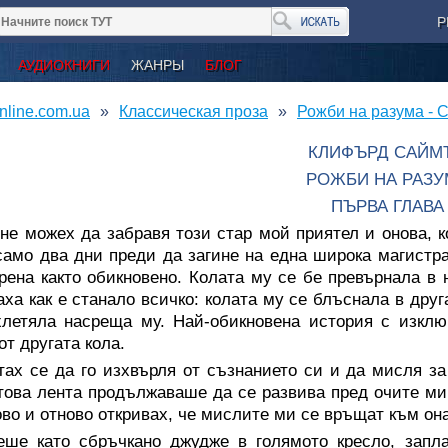
Р
АУДИОКНИГИ
ЖАНРЫ
БЛОГ
nline.com.ua
Классическая проза
Рожби на разума -
КЛИФЪРД САЙМ
РОЖБИ НА РАЗУ
ПЪРВА ГЛАВА
не можех да забравя този стар мой приятел и онова, ко
амо два дни преди да загине на една широка магистра
рена както обикновено. Колата му се бе превърнала в 
аха как е станало всичко: колата му се блъснала в друг
летяла насреща му. Най-обикновена история с изклю
от другата кола.
ах се да го изхвърля от съзнанието си и да мисля за
ова лента продължаваше да се развива пред очите ми,
ово и отново откривах, че мислите ми се връщат към оназ
еше като сбръчкано джудже в голямото кресло, запл