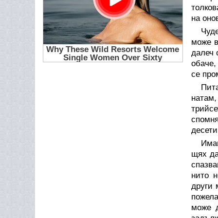
толков
на оно
Чуд
може в
далеч 
обаче,
се про
Пита
натам,
трийсе
спомн
десети
Имаш
щях да
спазва
нито 
други 
пожела
може д