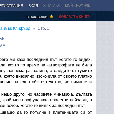
ЕГИСТРАЦИЯ
ВХОД
Я ЧИТАЮ!
МОЙ ПРОФИЛЬ
ДОБАВИТЬ КНИГУ
В ЗАКЛАДКИ
 Саймък Клифърд
Стр. 1
ЪК
МА
ето ми каза последния път, когато го видях.
ла, която по време на катастрофата не била
неузнаваема развалина, а следите от гумите
а, която внезапно изскочила от своето платно
чение на едно обстоятелство, че нямаше и
 нещо друго, но часовете минаваха, дългата
 край мен профучаваха пролетни пейзажи, а
и вечер, когато го видях за последен път.
ашващо да го погълне в плетеницата си от