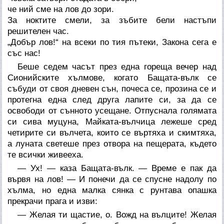
че ний сме на лов до зори.
За ноктите смели, за зъбите бели настъпи
решителен час.
„Добър лов!“ на всеки по тия пътеки, Закона сега е
със нас!
Беше седем часът през една гореща вечер над
Сионийските хълмове, когато Бащата-вълк се
събуди от своя дневен сън, почеса се, прозина се и
протегна една след друга лапите си, за да се
освободи от сънното усещане. Отпуснала голямата
си сива муцуна, Майката-вълчица лежеше сред
четирите си вълчета, които се въртяха и скимтяха,
а луната светеше през отвора на пещерата, където
те всички живееха.
— Ух! — каза Бащата-вълк. — Време е пак да
вървя на лов! — И понечи да се спусне надолу по
хълма, но една малка сянка с рунтава опашка
прекрачи прага и изви:
— Желая ти щастие, о. Вожд на вълците! Желая