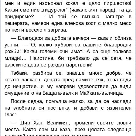
мен и един изсъхнал кокал е цяло пиршество!
Какви сме ние „гидур-лог“ (чакалският народ), та да
придиряме? — И той се вмъкна навътре в
пещерата, намери една еленова кост с малко месо
по нея и весело я загриза.
— Благодаря за добрата вечеря — каза и облиза
устни. — О, колко хубави са вашите благородни
рожби! Какви големи очи имат! А са още толкова
млади!… Наистина, би трябвало да се сетя, че
царските деца се раждат царствени!
Табаки, разбира се, знаеше много добре, че
когато ласкаеш децата пред самите тях, това води
до нещастие, и му направи удоволствие да види
смущението на Бащата-вълк и Майката-вълчица.
После седна, помълча малко, за да се наслади
на злобната си постъпка, и добави с язвителен
глас:
— Шир Хан, Великият, промени своите ловни
места. Както сам ми каза, през цялата следваща