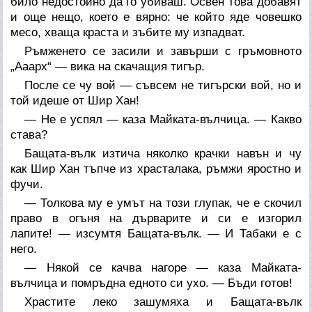
било недостойно да го убиваш. Освен това добавят
и още нещо, което е вярно: че който яде човешко
месо, хваща краста и зъбите му изпадват.
Ръмженето се засили и завърши с гръмовното
„Ааарх“ — вика на скачащия тигър.
После се чу вой — съвсем не тигърски вой, но и
той идеше от Шир Хан!
— Не е успял — каза Майката-вълчица. — Какво
става?
Бащата-вълк изтича няколко крачки навън и чу
как Шир Хан тъпче из храсталака, ръмжи яростно и
фучи.
— Толкова му е умът на този глупак, че е скочил
право в огъня на дърварите и си е изгорил
лапите! — изсумтя Бащата-вълк. — И Табаки е с
него.
— Някой се качва нагоре — каза Майката-
вълчица и помръдна едното си ухо. — Бъди готов!
Храстите леко зашумяха и Бащата-вълк