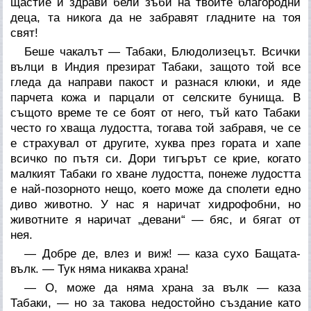
щастие и здрави бели зъби на твоите благородни
деца, та никога да не забравят гладните на тоя
свят!
Беше чакалът — Табаки, Блюдолизецът. Всички
вълци в Индия презират Табаки, защото той все
гледа да направи пакост и разнася клюки, и яде
парчета кожа и парцали от селските бунища. В
същото време те се боят от него, тъй като Табаки
често го хваща лудостта, тогава той забравя, че се
е страхувал от другите, хуква през гората и хапе
всичко по пътя си. Дори тигърът се крие, когато
малкият Табаки го хване лудостта, понеже лудостта
е най-позорното нещо, което може да сполети едно
диво животно. У нас я наричат хидрофобни, но
животните я наричат „девани“ — бяс, и бягат от
нея.
— Добре де, влез и виж! — каза сухо Бащата-
вълк. — Тук няма никаква храна!
— О, може да няма храна за вълк — каза
Табаки, — но за такова недостойно създание като