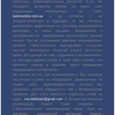
публичных (широкодоступных) ресурсов. Если вы
обладаете авторским правом на какую либо
информацию, размещенную на сайте
booksonline.com.ua
и не согласны с её
общедоступностью в будущем, то мы согласны
рассмотреть предложения по удалению определенного
материала, а также обсудить предложения о
договоренностях, разрешающих использовать данный
контент. Мы не отслеживаем действия пользователей,
которые самостоятельно выкладывают источники
текстов, являющиеся объектом вашего авторского
права. Все данные на сайт, загружаются автоматически,
не проходя заранее отбора с чьей либо стороны, что
является нормой в мировом опыте размещения
информации в сети интернет.
Не смотря на это, при возникновении у Вас вопросов
касательно ссылок на информацию, размещенную на
нашем сайте, правообладателями которой Вы
являетесь, просим обращаться к нам с интересующим
запросом. Для этого требуется переслать е-mail на
адрес:
vse.biblioteki@gmail.com
. В письме настоятельно
рекомендуем подать такие сведения :
1.Документальное подтверждение ваших прав на
материал, защищённый авторским правом: