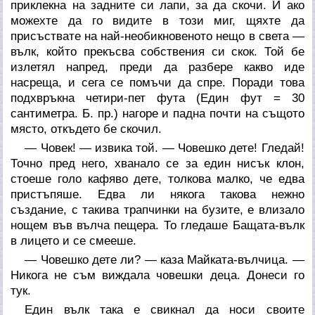
приклекна на задните си лапи, за да скочи. И ако
можехте да го видите в този миг, щяхте да
присъствате на най-необикновеното нещо в света —
вълк, който прекъсва собствения си скок. Той бе
излетял напред, преди да разбере какво иде
насреща, и сега се помъчи да спре. Поради това
подхвръкна четири-пет фута (Един фут = 30
сантиметра. Б. пр.) нагоре и падна почти на същото
място, откъдето бе скочил.
— Човек! — извика той. — Човешко дете! Гледай!
Точно пред него, хванало се за един нисък клон,
стоеше голо кафяво дете, толкова малко, че едва
пристъпяше. Едва ли някога такова нежно
създание, с такива трапчинки на бузите, е влизало
нощем във вълча пещера. То гледаше Бащата-вълк
в лицето и се смееше.
— Човешко дете ли? — каза Майката-вълчица. —
Никога не съм виждала човешки деца. Донеси го
тук.
Един вълк така е свикнал да носи своите