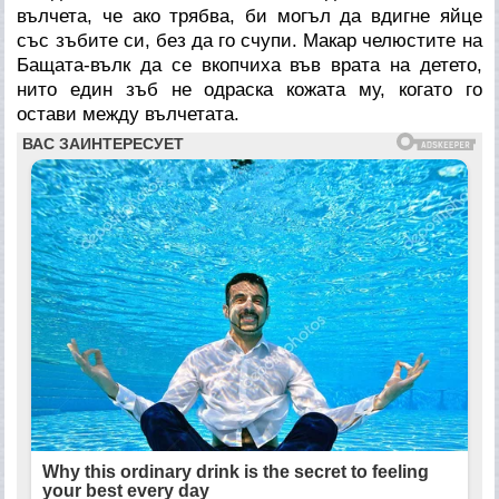
вълчета, че ако трябва, би могъл да вдигне яйце
със зъбите си, без да го счупи. Макар челюстите на
Бащата-вълк да се вкопчиха във врата на детето,
нито един зъб не одраска кожата му, когато го
остави между вълчетата.