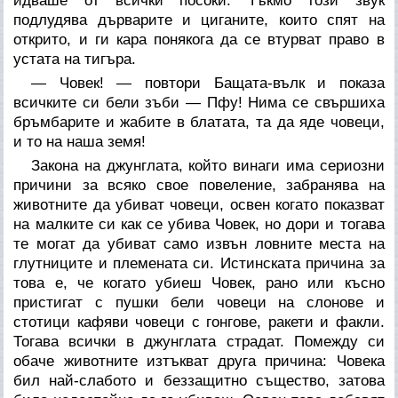
идваше от всички посоки. Тъкмо този звук
подлудява дърварите и циганите, които спят на
открито, и ги кара понякога да се втурват право в
устата на тигъра.
— Човек! — повтори Бащата-вълк и показа
всичките си бели зъби — Пфу! Нима се свършиха
бръмбарите и жабите в блатата, та да яде човеци,
и то на наша земя!
Закона на джунглата, който винаги има сериозни
причини за всяко свое повеление, забранява на
животните да убиват човеци, освен когато показват
на малките си как се убива Човек, но дори и тогава
те могат да убиват само извън ловните места на
глутниците и племената си. Истинската причина за
това е, че когато убиеш Човек, рано или късно
пристигат с пушки бели човеци на слонове и
стотици кафяви човеци с гонгове, ракети и факли.
Тогава всички в джунглата страдат. Помежду си
обаче животните изтъкват друга причина: Човека
бил най-слабото и беззащитно същество, затова