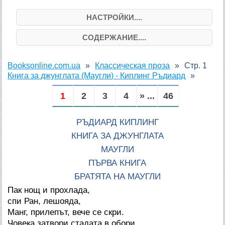
НАСТРОЙКИ....
СОДЕРЖАНИЕ....
Booksonline.com.ua
Классическая проза
Стр. 1
Книга за джунглата (Маугли) - Киплинг Ръдиард
1
2
3
4
» ...
46
РЪДИАРД КИПЛИНГ
КНИГА ЗА ДЖУНГЛАТА
МАУГЛИ
ПЪРВА КНИГА
БРАТЯТА НА МАУГЛИ
Пак нощ и прохлада,
спи Ран, лешояда,
Манг, прилепът, вече се скри.
Човека затвори стадата в обори,