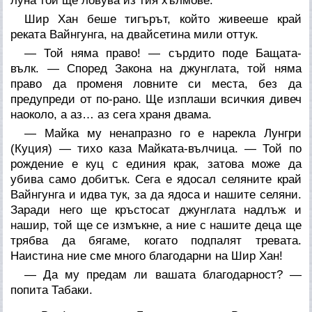
луна той ще ловува из тия хълмове.
Шир Хан беше тигърът, който живееше край
реката Вайнгунга, на двайсетина мили оттук.
— Той няма право! — сърдито поде Бащата-
вълк. — Според Закона на джунглата, той няма
право да променя ловните си места, без да
предупреди от по-рано. Ще изплаши всичкия дивеч
наоколо, а аз… аз сега храня двама.
— Майка му ненапразно го е нарекла Лунгри
(Куция) — тихо каза Майката-вълчица. — Той по
рождение е куц с единия крак, затова може да
убива само добитък. Сега е ядосал селяните край
Вайнгунга и идва тук, за да ядоса и нашите селяни.
Заради него ще кръстосат джунглата надлъж и
нашир, той ще се измъкне, а ние с нашите деца ще
трябва да бягаме, когато подпалят тревата.
Наистина ние сме много благодарни на Шир Хан!
— Да му предам ли вашата благодарност? —
попита Табаки.