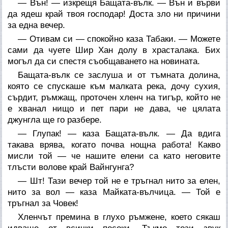
— Вън! — изкрещя Бащата-вълк. — Вън и върви
да ядеш край твоя господар! Доста зло ни причини
за една вечер.
— Отивам си — спокойно каза Табаки. — Можете
сами да чуете Шир Хан долу в храсталака. Бих
могъл да си спестя съобщаването на новината.
Бащата-вълк се заслуша и от тъмната долина,
която се спускаше към малката река, дочу сухия,
сърдит, ръмжащ, проточен хленч на тигър, който не
е хванал нищо и пет пари не дава, че цялата
джунгла ще го разбере.
— Глупак! — каза Бащата-вълк. — Да вдига
такава врява, когато почва нощна работа! Какво
мисли той — че нашите елени са като неговите
тлъсти волове край Вайнгунга?
— Шт! Тази вечер той не е тръгнал нито за елен,
нито за вол — каза Майката-вълчица. — Той е
тръгнал за Човек!
Хленчът премина в глухо ръмжене, което сякаш