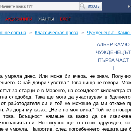
Р
АУДИОКНИГИ
ЖАНРЫ
БЛОГ
nline.com.ua
Классическая проза
Чужденецът - Камю
АЛБЕР КАМЮ
ЧУЖДЕНЕЦЪТ
ПЪРВА ЧАСТ
I
а умряла днес. Или може би вчера, не знам. Получих
ението. С най-добри чувства.“ Това нищо не говори. Мож
тът за старци е в Маренго, на осемдесет километра о
гна следобед. Така ще мога да участвувам в бдението
 от работодателя си и той не можеше да ми откаже п
н. Аз дори му казах: „Не е по моя вина.“ Той не отгово
м това. Всъщност нямаше за какво да се извиняв
знованията си. Но сигурно ще го стори вдругиден, ко
е е умряла. Напротив, след погребението нещата ще 