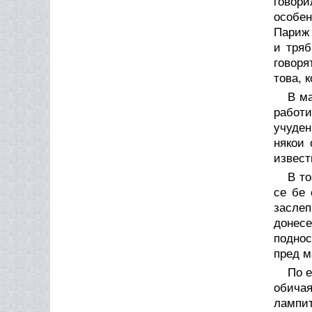
говори
особен
Париж 
и тряб
говоря
това, 
В ма
работи
учуден
някои 
извест
В т
се бе 
заслеп
донесе
поднос
пред м
По е
обичая
лампит