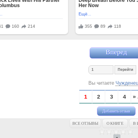
Вперед
Вы читаете
Чуждене
1
2
3
4
» 
Добавить отзыв
ВСЕ ОТЗЫВЫ
О КНИГЕ
В 