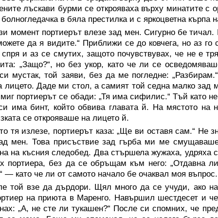
ените лъскави бурми се открояваха върху минатите с о
 болногледачка в бяла престилка и с яркоцветна кърпа н
зи момент портиерът влезе зад мен. Сигурно бе тичал. 
можете да я видите.“ Приближи се до ковчега, но аз го с
 спря и аз се смутих, защото почувствувах, че не е тр
ита: „Защо?“, но без укор, като че ли се осведомяваш
си мустак, той заяви, без да ме погледне: „Разбирам
а лицето. Даде ми стол, а самият той седна малко зад 
 миг портиерът се обади: „Тя има сифилис.“ Тъй като не
си има бинт, който обвива главата й. На мястото на 
зката се открояваше на лицето й.
то тя излезе, портиерът каза: „Ще ви оставя сам.“ Не 
зад мен. Това присъствие зад гърба ми ме смущаваш
на на късния следобед. Два стършела жужаха, удряха се
х портиера, без да се обръщам към него: „Отдавна ли 
“ — като че ли от самото начало бе очаквал моя въпрос.
ле той взе да дърдори. Щял много да се учуди, ако н
ортиер на приюта в Маренго. Навършил шестдесет и че
нах: „А, не сте ли тукашен?“ После си спомних, че пр