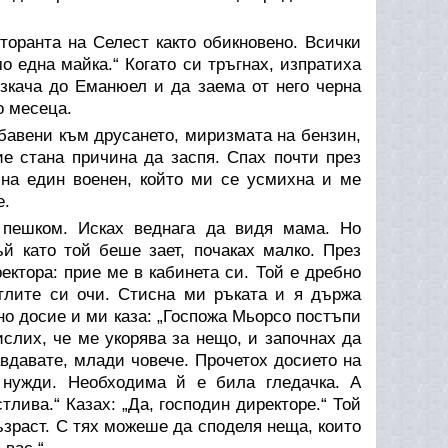
торанта на Селест както обикновено. Всички
о една майка.“ Когато си тръгнах, изпратиха
зкача до Еманюел и да заема от него черна
о месеца.
ибавени към друсането, миризмата на бензин,
е стана причина да заспя. Спах почти през
 на един военен, който ми се усмихна и ме
е.
 пешком. Исках веднага да видя мама. Но
й като той беше зает, почаках малко. През
ктора: прие ме в кабинета си. Той е дребно
етлите си очи. Стисна ми ръката и я държа
дно досие и ми каза: „Госпожа Мьорсо постъпи
ислих, че ме укорява за нещо, и започнах да
авдавате, млади човече. Прочетох досието на
 нужди. Необходима й е била гледачка. А
тлива.“ Казах: „Да, господин директоре.“ Той
възраст. С тях можеше да споделя неща, които