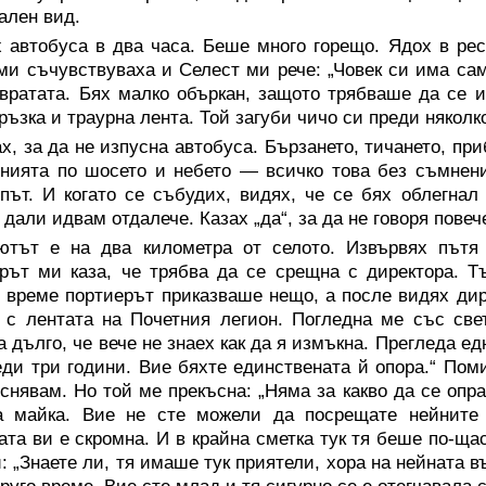
ален вид.
 автобуса в два часа. Беше много горещо. Ядох в рес
ми съчувствуваха и Селест ми рече: „Човек си има сам
вратата. Бях малко объркан, защото трябваше да се и
ръзка и траурна лента. Той загуби чичо си преди няколк
х, за да не изпусна автобуса. Бързането, тичането, пр
нията по шосето и небето — всичко това без съмнени
път. И когато се събудих, видях, че се бях облегнал
 дали идвам отдалече. Казах „да“, за да не говоря повеч
ютът е на два километра от селото. Извървях пътя
рът ми каза, че трябва да се срещна с директора. Тъ
 време портиерът приказваше нещо, а после видях дире
 с лентата на Почетния легион. Погледна ме със св
а дълго, че вече не знаех как да я измъкна. Прегледа е
еди три години. Вие бяхте единствената й опора.“ Пом
снявам. Но той ме прекъсна: „Няма за какво да се опр
а майка. Вие не сте можели да посрещате нейните
ата ви е скромна. И в крайна сметка тук тя беше по-щас
: „Знаете ли, тя имаше тук приятели, хора на нейната 