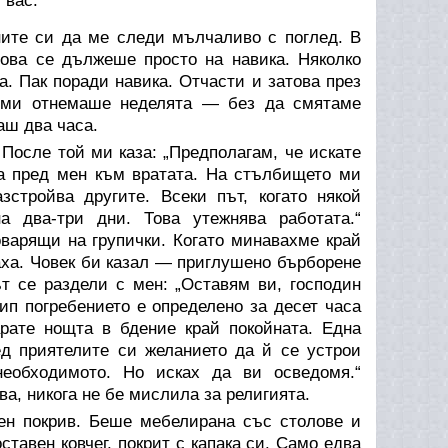
 вас.“
ите си да ме следи мълчаливо с поглед. В
това се дължеше просто на навика. Няколко
а. Пак поради навика. Отчасти и затова през
о ми отнемаше неделята — без да смятаме
аш два часа.
 После той ми каза: „Предполагам, че искате
на пред мен към вратата. На стълбището ми
стройва другите. Всеки път, когато някой
а два-три дни. Това утежнява работата.“
оварящи на групички. Когато минавахме край
щаха. Човек би казал — приглушено бърборене
т се раздели с мен: „Оставям ви, господин
п погребението е определено за десет часа
рате нощта в бдение край покойната. Една
ед приятелите си желанието да й се устрои
необходимото. Но исках да ви осведомя.“
а, никога не бе мислила за религията.
лен покрив. Беше мебелирана със столове и
ставен ковчег, покрит с капака си. Само едва