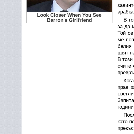
завинт
арабка
В то
за да 
Той се
ме поп
белия 
цвят н
В този
очите 
превръ
Кога
прав 
светли
Запита
години
Пос
като п
прекъс