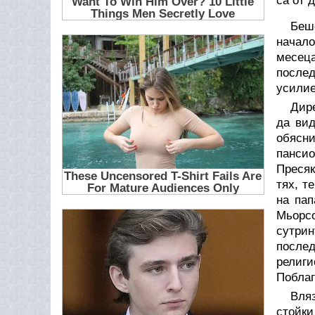
са от 
Беш
начало
месеца
после
усилие
Дире
да вид
обясни
панси
Пресяк
тях, т
на пап
Мьорсо
сутрин
послед
религ
Поблаг
Вля
стойки