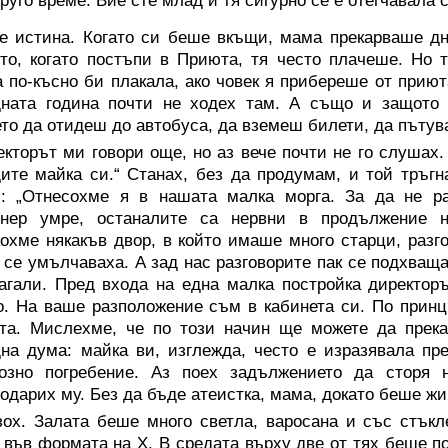
друго време. Вие сте млад и тя сигурно се е отегчавала с
е истина. Когато си беше вкъщи, мама прекарваше дн
то, когато постъпи в Приюта, тя често плачеше. Но 
 по-късно би плакала, ако човек я прибереше от приют
дната година почти не ходех там. А също и защот
то да отидеш до автобуса, да вземеш билети, да пътув
кторът ми говори още, но аз вече почти не го слушах.
ите майка си.“ Станах, без да продумам, и той тръг
: „Отнесохме я в нашата малка морга. За да не раз
онер умре, останалите са нервни в продължение н
охме някакъв двор, в който имаше много старци, разг
е се умълчаваха. А зад нас разговорите пак се подхва
агали. Пред входа на една малка постройка директоръ
. На ваше разположение съм в кабинета си. По принци
та. Мислехме, че по този начин ще можете да прека
на дума: майка ви, изглежда, често е изразявала пр
иозно погребение. Аз поех задължението да сторя 
одарих му. Без да бъде атеистка, мама, докато беше жив
зох. Залата беше много светла, варосана и със стък
 във формата на X. В средата върху две от тях беше по