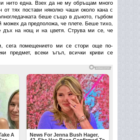
ли нито една. Взех да не му обръщам много
н от тях постави няколко чаши около кана с
олногледачката беше също в дъното, гърбом
й можех да предположа, че плете. Беше тихо,
 дъх на нощ и на цветя. Струва ми се, че
и, сега помещението ми се стори още по-
ки предмет, всеки ъгъл, всички криви се