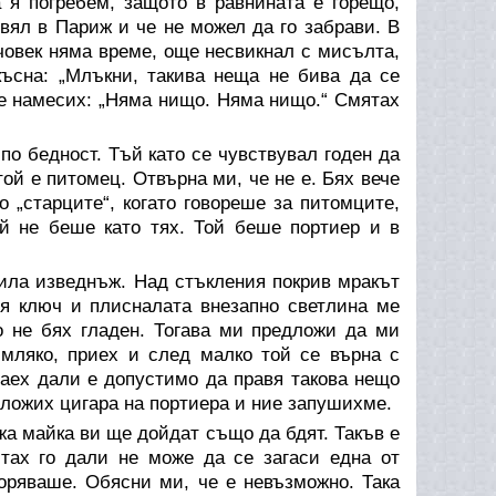
 я погребем, защото в равнината е горещо,
ивял в Париж и че не можел да го забрави. В
 човек няма време, още несвикнал с мисълта,
късна: „Млъкни, такива неща не бива да се
 се намесих: „Няма нищо. Няма нищо.“ Смятах
по бедност. Тъй като се чувствувал годен да
той е питомец. Отвърна ми, че не е. Бях вече
ко „старците“, когато говореше за питомците,
ой не беше като тях. Той беше портиер и в
ила изведнъж. Над стъкления покрив мракът
ия ключ и плисналата внезапно светлина ме
о не бях гладен. Тогава ми предложи да ми
мляко, приех и след малко той се върна с
наех дали е допустимо да правя такова нещо
дложих цигара на портиера и ние запушихме.
ожа майка ви ще дойдат също да бдят. Такъв е
итах го дали не може да се загаси една от
оряваше. Обясни ми, че е невъзможно. Така