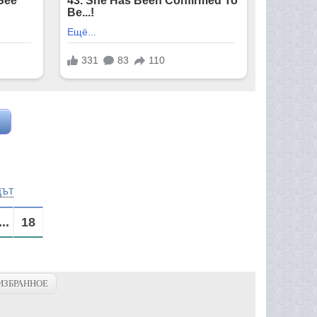
цът
...
18
ИЗБРАННОЕ