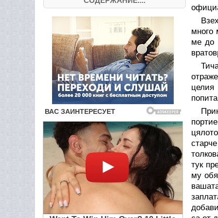
СОДЕРЖАНИЕ....
офици
Взех
много 
ме до 
вратов
Тича
отраже
целия 
попита
При
портие
цялото
старче
толков
тук пр
му обя
вашат
заплат
добави