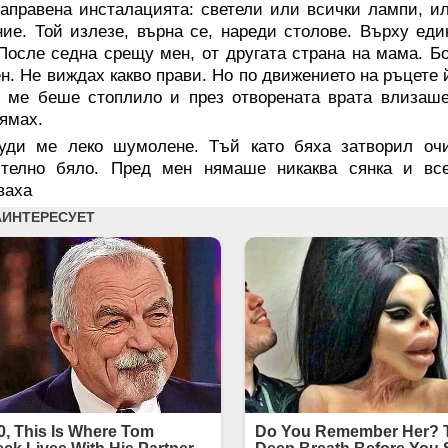
аправена инсталацията: светели или всички лампи, и
ие. Той излезе, върна се, нареди столове. Върху еди
После седна срещу мен, от другата страна на мама. Б
н. Не виждах какво прави. Но по движението на ръцете 
 ме беше стоплило и през отворената врата влизаше
ямах.
уди ме леко шумолене. Тъй като бяха затворил оч
ително бяло. Пред мен нямаше никаква сянка и все
ваха