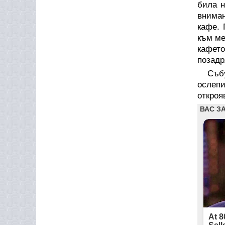
била н
вниман
кафе. 
към ме
кафето
позадр
Съб
ослеп
откроя