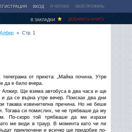
ЕГИСТРАЦИЯ
ВХОД
Я ЧИТАЮ!
МОЙ ПРОФИЛЬ
ДОБАВИТЬ КНИГУ
В ЗАКЛАДКИ
 Албер
Стр. 1
 телеграма от приюта: „Майка почина. Утре
е да е било вчера.
т Алжир. Ще взема автобуса в два часа и ще
 и да се върна утре вечер. Поисках два дни
ри такава извинителна причина. Но не беше
ри. Тогава си помислих, че не трябваше да му
ам. По-скоро той трябваше да ми изрази
гато ме види в траур. В момента като че ли
бъдат приключени и всичко ще придобие по-