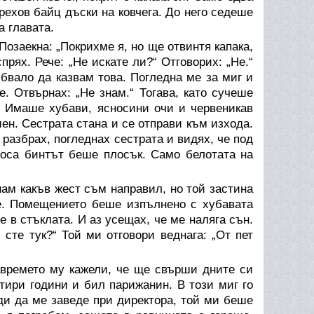
рехов байц дъски на ковчега. До него седеше
а главата.
Позаекна: „Покрихме я, но ще отвинтя капака,
прях. Рече: „Не искате ли?“ Отговорих: „Не.“
ябвало да казвам това. Погледна ме за миг и
е. Отвърнах: „Не знам.“ Тогава, като сучеше
.“ Имаше хубави, ясносини очи и червеникав
мен. Сестрата стана и се отправи към изхода.
 разбрах, погледнах сестрата и видях, че под
носа бинтът беше плосък. Само белотата на
знам какъв жест съм направил, но той застина
е. Помещението беше изпълнено с хубавата
 в стъклата. И аз усещах, че ме наляга сън.
сте тук?“ Той ми отговори веднага: „От пет
авремето му кажели, че ще свърши дните си
тири години и бил парижанин. В този миг го
еди да ме заведе при директора, той ми беше