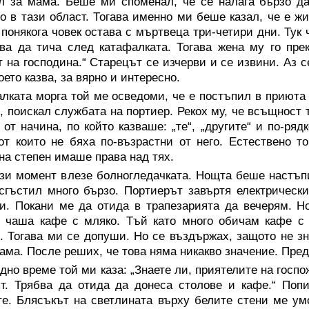
л за мама. Беше ми споменал, че се налага бързо да
о в тази област. Тогава именно ми беше казал, че е ж
понякога човек остава с мъртвеца три-четири дни. Тук
ва да тича след катафалката. Тогава жена му го пре
т на господина.“ Старецът се изчерви и се извини. Аз
което казва, за вярно и интересно.
лката морга той ме осведоми, че е постъпил в приюта 
, поискал службата на портиер. Рекох му, че всъщност 
 от начина, по който казваше: „те“, „другите“ и по-ряд
от които не бяха по-възрастни от него. Естествено т
на степен имаше права над тях.
ози момент влезе болногледачката. Нощта беше настъп
сгъстил много бързо. Портиерът завъртя електрическ
и. Покани ме да отида в трапезарията да вечерям. Н
 чаша кафе с мляко. Тъй като много обичам кафе с 
. Тогава ми се допуши. Но се въздържах, защото не з
ама. После реших, че това няма никакво значение. Пре
дно време той ми каза: „Знаете ли, приятелите на госп
т. Трябва да отида да донеса столове и кафе.“ Поп
е. Блясъкът на светлината върху белите стени ме ум