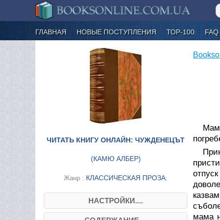
ГЛАВНАЯ
НОВЫЕ ПОСТУПЛЕНИЯ
ТОР-100
FAQ
Bookso
Мам
погреб
ЧИТАТЬ КНИГУ ОНЛАЙН: ЧУЖДЕНЕЦЪТ
Прию
(
КАМЮ АЛБЕР
)
присти
отпуск
КЛАССИЧЕСКАЯ ПРОЗА
Жанр :
;
доволе
казва
НАСТРОЙКИ....
съболе
мама н