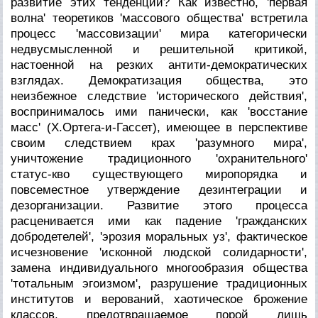
развитие этих тенденций? Как известно, 'первая
волна' теоретиков 'массового общества' встретила
процесс 'массовизации' мира категорически
недвусмысленной и решительной критикой,
настоенной на резких антити-демократических
взглядах. Демократизация общества, это
неизбежное следствие 'исторического действия',
воспринималось ими панически, как 'восстание
масс' (Х.Ортега-и-Гассет), имеющее в перспективе
своим следствием крах 'разумного мира',
уничтожение традиционного 'охранительного'
статус-кво существующего миропорядка и
повсеместное утверждение дезинтеграции и
дезорганизации. Развитие этого процесса
расценивается ими как падение 'гражданских
добродетелей', 'эрозия моральных уз', фактическое
исчезновение 'исконной людской солидарности',
замена индивидуального многообразия общества
'тотальным эгоизмом', разрушение традиционных
институтов и верований, хаотическое брожение
классов, предотвращаемое порой лишь