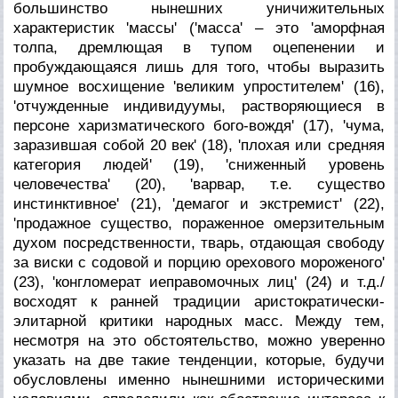
большинство нынешних уничижительных
характеристик 'массы' ('масса' – это 'аморфная
толпа, дремлющая в тупом оцепенении и
пробуждающаяся лишь для того, чтобы выразить
шумное восхищение 'великим упростителем' (16),
'отчужденные индивидуумы, растворяющиеся в
персоне харизматического бого-вождя' (17), 'чума,
заразившая собой 20 век' (18), 'плохая или средняя
категория людей' (19), 'сниженный уровень
человечества' (20), 'варвар, т.е. существо
инстинктивное' (21), 'демагог и экстремист' (22),
'продажное существо, пораженное омерзительным
духом посредственности, тварь, отдающая свободу
за виски с содовой и порцию орехового мороженого'
(23), 'конгломерат иеправомочных лиц' (24) и т.д./
восходят к ранней традиции аристократически-
элитарной критики народных масс. Между тем,
несмотря на это обстоятельство, можно уверенно
указать на две такие тенденции, которые, будучи
обусловлены именно нынешними историческими