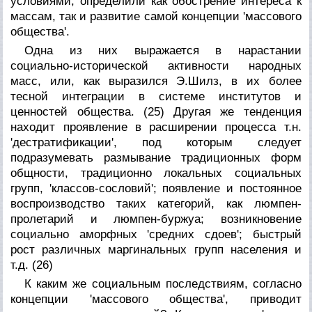
условиями, определили как обострение интереса к
массам, так и развитие самой концепции 'массового
общества'.
Одна из них выражается в нарастании
социально-исторической активности народных
масс, или, как выразился Э.Шилз, в их более
тесной интеграции в системе институтов и
ценностей общества. (25) Другая же тенденция
находит проявление в расширении процесса т.н.
'дестратификации', под которым следует
подразумевать размывание традиционных форм
общности, традиционно локальных социальных
групп, 'классов-сословий'; появление и постоянное
воспроизводство таких категорий, как люмпен-
пролетарий и люмпен-буржуа; возникновение
социально аморфных 'средних сдоев'; быстрый
рост различных маргинальных групп населения и
т.д. (26)
К каким же социальным последствиям, согласно
концепции 'массового общества', приводит