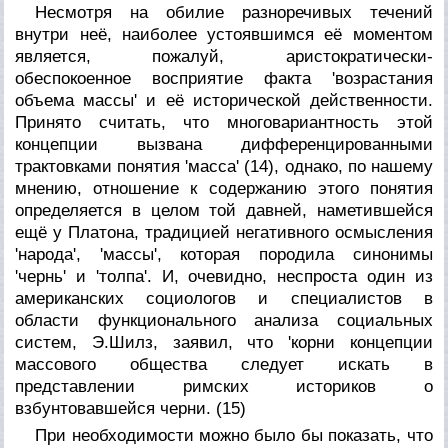
Несмотря на обилие разноречивых течений
внутри неё, наиболее устоявшимся её моментом
является, пожалуй, аристократически-
обеспокоенное восприятие факта 'возрастания
объема массы' и её исторической действенности.
Принято считать, что многовариантность этой
концепции вызвана дифференцированными
трактовками понятия 'масса' (14), однако, по нашему
мнению, отношение к содержанию этого понятия
определяется в целом той давней, наметившейся
ещё у Платона, традицией негативного осмысления
'народа', 'массы', которая породила синонимы
'чернь' и 'толпа'. И, очевидно, неспроста один из
американских социологов и специалистов в
области функционального анализа социальных
систем, Э.Шилз, заявил, что 'корни концепции
массового общества следует искать в
представлении римских историков о
взбунтовавшейся черни. (15)
При необходимости можно было бы показать, что