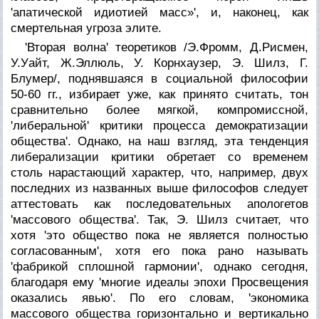
'апатической идиотией масс»', и, наконец, как
смертельная угроза элите.
'Вторая волна' теоретиков /Э.Фромм, Д.Рисмен,
У.Уайт, Ж.Эллюль, У. Корнхаузер, Э. Шилз, Г.
Блумер/, поднявшаяся в социальной философии
50-60 гг., избирает уже, как принято считать, тон
сравнительно более мягкой, компромиссной,
'либеральной' критики процесса демократизации
общества'. Однако, на наш взгляд, эта тенденция
либерализации критики обретает со временем
столь нарастающий характер, что, например, двух
последних из названных выше философов следует
аттестовать как последовательных апологетов
'массового общества'. Так, Э. Шилз считает, что
хотя 'это общество пока не является полностью
согласованным', хотя его пока рано называть
'фабрикой сплошной гармонии', однако сегодня,
благодаря ему 'многие идеалы эпохи Просвещения
оказались явью'. По его словам, 'экономика
массового общества горизонтально и вертикально