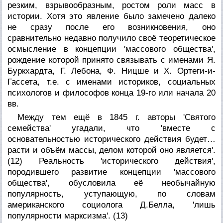
резким, взрывообразным, ростом роли масс в
истории. Хотя это явление было замечено далеко
не сразу после его возникновения, оно
сравнительно недавно получило своё теоретическое
осмысление в концепции 'массового общества',
рождение которой принято связывать с именами Я.
Буркхардта, Г. Лебона, Ф. Ницше и Х. Ортеги-и-
Гассета, т.е. с именами историков, социальных
психологов и философов конца 19-го или начала 20
вв.
Между тем ещё в 1845 г. авторы 'Святого
семейства' угадали, что 'вместе с
основательностью исторического действия будет…
расти и объём массы, делом которой оно является'.
(12) Реальность 'исторического действия',
породившего развитие концепции 'массового
общества', обусловила её необычайную
популярность, уступающую, по словам
американского социолога Д.Белла, 'лишь
популярности марксизма'. (13)