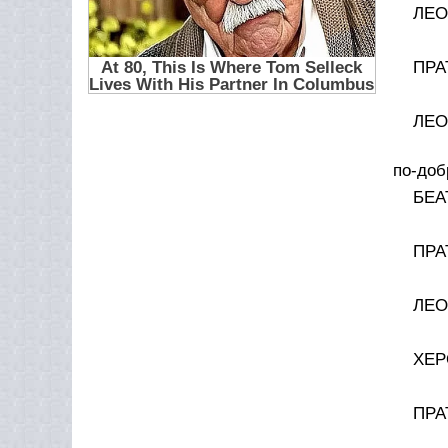
ЛЕО
Ним
ПРА
И 
ЛЕО
О, 
по-доб
БЕА
Изв
ПРА
За 
ЛЕО
За 
ХЕР
Бра
ПРА
О, д