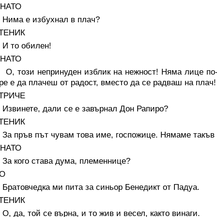
НАТО
а е избухнал в плач?
ТЕНИК
то обилен!
НАТО
този непринуден изблик на нежност! Няма лице по-чис
ре е да плачеш от радост, вместо да се радваш на плач!
ТРИЧЕ
инете, дали се е завърнал Дон Рапиро?
ТЕНИК
пръв път чувам това име, госпожице. Нямаме такъв б
НАТО
кого става дума, племеннице?
О
товчедка ми пита за синьор Бенедикт от Падуа.
ТЕНИК
а, той се върна, и то жив и весел, както винаги.