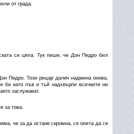
или от града.
та си цяла. Тук пише, че Дон Педро бил
н Педро. Този рицар далеч надмина онова,
е би като лъв и тъй надхвърли всичките ни
както заслужават.
 за това.
а, че за да остане скромна, се опита да се