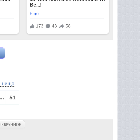
а нищо
...
51
ИЗБРАННОЕ