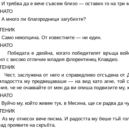
рябва да е вече съвсем близо — оставих го на три м
НАТО
ного ли благородници загубихте?
ТЕНИК
о неколцина. От известните — ни един.
НАТО
едата е двойна, когато победителят връща войска
ил с високо отличие младия флорентинец Клавдио.
ТЕНИК
т, заслужена от него и справедливо отсъдена от До
младостта му предвещаваше — на вид като агне, той с
ния, че не очаквайте от мен да ви опиша подвизите му, 
НАТО
чо му, който живее тук, в Месина, ще се радва да чуе
ТЕНИК
му отнесох вече писма. И радостта му беше тъй голям
зад проявите на скръбта.