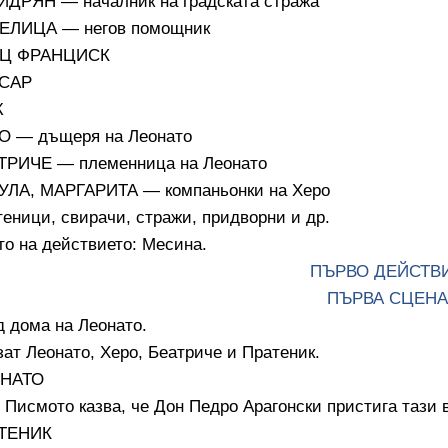
ИДРЯН — началник на градската стража
ЕЛИЦА — негов помощник
Ц ФРАНЦИСК
САР
Ж
О — дъщеря на Леонато
ТРИЧЕ — племенница на Леонато
УЛА, МАРГАРИТА — компаньонки на Херо
еници, свирачи, стражи, придворни и др.
о на действието: Месина.
ПЪРВО ДЕЙСТВ
ПЪРВА СЦЕНА
 дома на Леонато.
ат Леонато, Херо, Беатриче и Пратеник.
НАТО
мото казва, че Дон Педро Арагонски пристига тази в
ТЕНИК