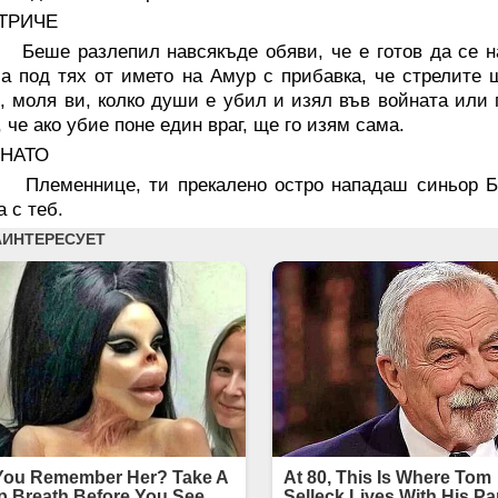
ТРИЧЕ
е разлепил навсякъде обяви, че е готов да се над
а под тях от името на Амур с прибавка, че стрелите щ
, моля ви, колко души е убил и изял във войната или 
, че ако убие поне един враг, ще го изям сама.
НАТО
меннице, ти прекалено остро нападаш синьор Бене
а с теб.