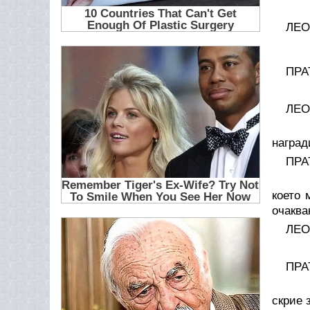
И т
ЛЕО
А м
ПРА
Сам
ЛЕО
Поб
наград
ПРА
Чес
което 
очаква
ЛЕО
Вуй
ПРА
Аз 
скрие 