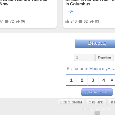
Вперед
Вы читаете
Много шум з
1
2
3
4
» 
Добавить отзыв
ВСЕ ОТЗЫВЫ
О КНИГЕ
В 