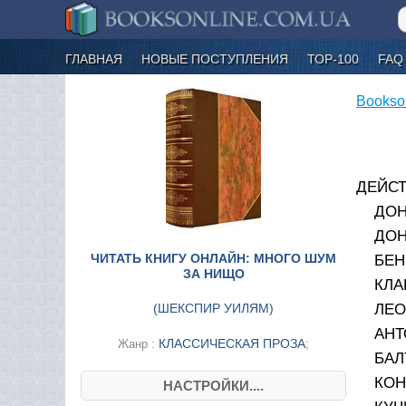
ГЛАВНАЯ
НОВЫЕ ПОСТУПЛЕНИЯ
ТОР-100
FAQ
Bookso
ДЕЙС
ДОН
ДОН
ЧИТАТЬ КНИГУ ОНЛАЙН: МНОГО ШУМ
БЕН
ЗА НИЩО
КЛА
(
ШЕКСПИР УИЛЯМ
)
ЛЕО
АНТ
КЛАССИЧЕСКАЯ ПРОЗА
Жанр :
;
БАЛ
КОН
НАСТРОЙКИ....