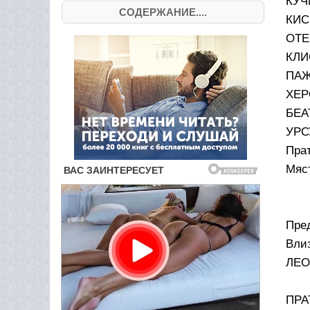
КУЧ
СОДЕРЖАНИЕ....
КИС
ОТЕ
КЛИ
ПА
ХЕР
БЕА
УРС
Прат
Мяст
Пред
Влиз
ЛЕО
Пис
ПРА