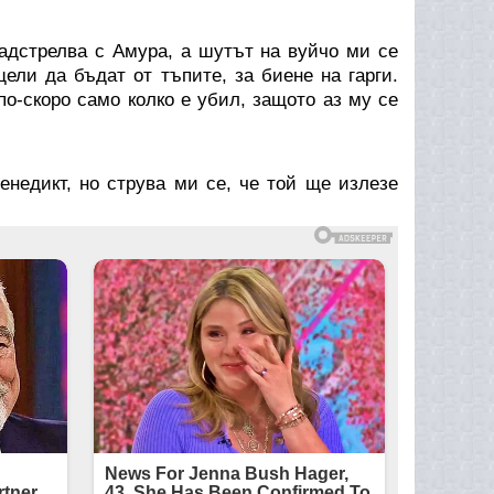
стрелва с Амура, а шутът на вуйчо ми се
ели да бъдат от тъпите, за биене на гарги.
по-скоро само колко е убил, защото аз му се
дикт, но струва ми се, че той ще излезе