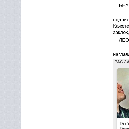
БЕА
Беш
подпис
Кажете
заклех
ЛЕО
Пле
наглав