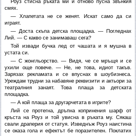
Роуз стисна ръката ми и отново пусна звънкия
смях.
— Хлапетата не се женят. Искат само да си
играят.
— Доста скъпа детска площадка. — Погледнах
Лий. — С какво се занимаваш сега?
Той извади бучка лед от чашата и я мушна в
устата си.
— С жонгльорство. — Видя, че се мръщя и се
ухили още повече. — Не, не това, идиот такъв.
Зарязах рекламата и се впуснах в шоубизнеса.
Уреждам трудни за набавяне реквизити и актьори за
театралния занаят. Това плаща за детската
площадка.
— А кой плаща за другарчетата в игрите?
Лий се протегна, дръпна копринения шарф от
кръста на Роуз и той увисна в ръката му. Сякаш
свали драперия от статуя. Изведнъж Роуз наистина
се оказа гола и ефектът бе поразителен. Поклатих