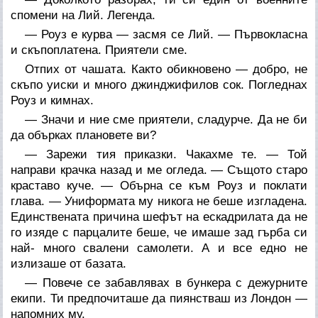
спомени на Лий. Легенда.
— Роуз е курва — засмя се Лий. — Първокласна
и скъпоплатена. Приятели сме.
Отпих от чашата. Както обикновено — добро, не
скъпо уиски и много джинджифилов сок. Погледнах
Роуз и кимнах.
— Значи и ние сме приятели, сладурче. Да не би
да обърках плановете ви?
— Зарежи тия приказки. Чакахме те. — Той
направи крачка назад и ме огледа. — Същото старо
краставо куче. — Обърна се към Роуз и поклати
глава. — Униформата му никога не беше изгладена.
Единствената причина шефът на ескадрилата да не
го изяде с парцалите беше, че имаше зад гърба си
най- много свалени самолети. А и все едно не
излизаше от базата.
— Повече се забавлявах в бункера с дежурните
екипи. Ти предпочиташе да пиянстваш из Лондон —
напомних му.