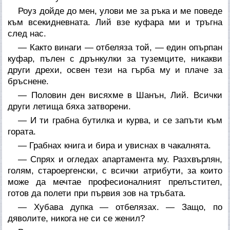
Роуз дойде до мен, улови ме за ръка и ме поведе
към всекидневната. Лий взе куфара ми и тръгна
след нас.
— Както винаги — отбеляза той, — един опърпан
куфар, пълен с дрънкулки за туземците, никакви
други дрехи, освен тези на гърба му и плаче за
бръснене.
— Половин ден висяхме в Шанън, Лий. Всички
други летища бяха затворени.
— И ти грабна бутилка и курва, и се запъти към
гората.
— Грабнах книга и бира и увиснах в чакалнята.
— Спрях и огледах апартамента му. Разхвърлян,
голям, староергенски, с всички атрибути, за които
може да мечтае професионалният прелъстител,
готов да полети при първия зов на тръбата.
— Хубава дупка — отбелязах. — Защо, по
дяволите, никога не си се женил?