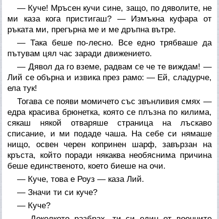
— Куче! Мръсен кучи сине, защо, по дяволите, не
ми каза кога пристигаш? — Измъкна куфара от
ръката ми, прегърна ме и ме дръпна вътре.
— Така беше по-лесно. Все едно трябваше да
пътувам цял час заради движението.
— Дявол да го вземе, радвам се че те виждам! —
Лий се обърна и извика през рамо: — Ей, сладурче,
ела тук!
Тогава се появи момичето със звънливия смях —
едра красива брюнетка, която се плъзна по килима,
сякаш някой отваряше страница на лъскаво
списание, и ми подаде чаша. На себе си нямаше
нищо, освен черен копринен шарф, завързан на
кръста, който поради някаква необяснима причина
беше единственото, което биеше на очи.
— Куче, това е Роуз — каза Лий.
— Значи ти си куче?
— Куче?
— Доколкото разбрах, ти си един от военните