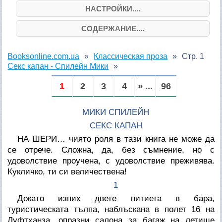
НАСТРОЙКИ....
СОДЕРЖАНИЕ....
Booksonline.com.ua
Классическая проза
Стр. 1
Секс капан - Спилейн Мики
1
2
3
4
» ...
96
МИКИ СПИЛЕЙН
СЕКС КАПАН
НА ШЕРИ… чиято роля в тази книга не може да
се отрече. Сложна, да, без съмнение, но с
удоволствие проучена, с удоволствие преживява.
Кукличко, ти си величествена!
1
Докато изпих двете питиета в бара,
туристическата тълпа, наблъскана в полет 16 на
Луфтханза, опразни салона за багаж на летище