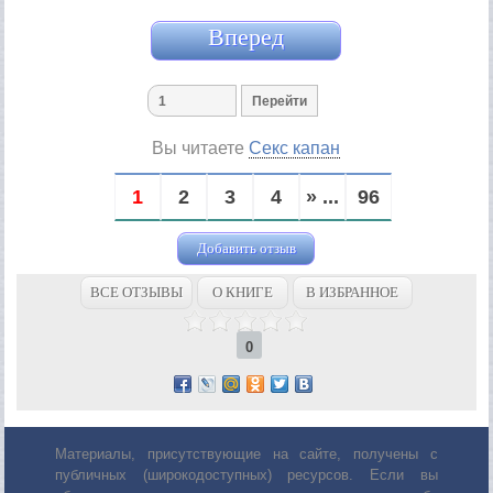
Вперед
Вы читаете
Секс капан
1
2
3
4
» ...
96
Добавить отзыв
ВСЕ ОТЗЫВЫ
О КНИГЕ
В ИЗБРАННОЕ
0
Материалы, присутствующие на сайте, получены с
публичных (широкодоступных) ресурсов. Если вы