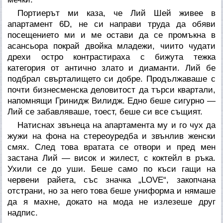
Портиерът ми каза, че Лий Шей живее в
апартамент 6D, не си направи труда да обяви
посещението ми и ме остави да се промъкна в
асансьора покрай двойка младежи, чиито чудати
дрехи остро контрастираха с бижута тежка
категория от антично злато и диаманти. Лий бе
подбрал свърталището си добре. Продължаваше с
почти бизнесменска деловитост да търси квартали,
напомнящи Гринидж Вилидж. Едно беше сигурно —
Лий се забавляваше, тоест, беше си все същият.
Натиснах звънеца на апартамента му и го чух да
жужи на фона на стереоуредба и звънлив женски
смях. След това вратата се отвори и пред мен
застана Лий — висок и жилест, с коктейл в ръка.
Ухили се до уши. Беше само по къси гащи на
червени райета, със значка „LOVE“, закопчана
отстрани, но за него това беше униформа и нямаше
да я махне, докато на мода не излезеше друг
надпис.