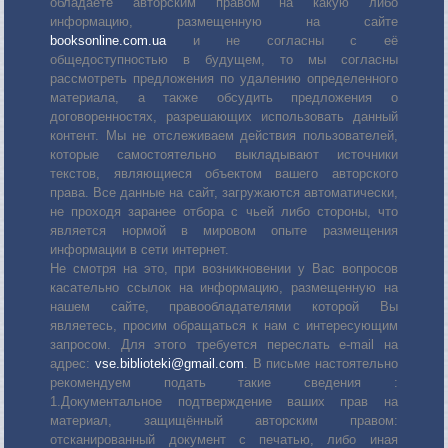
обладаете авторским правом на какую либо
информацию, размещенную на сайте
booksonline.com.ua
и не согласны с её
общедоступностью в будущем, то мы согласны
рассмотреть предложения по удалению определенного
материала, а также обсудить предложения о
договоренностях, разрешающих использовать данный
контент. Мы не отслеживаем действия пользователей,
которые самостоятельно выкладывают источники
текстов, являющиеся объектом вашего авторского
права. Все данные на сайт, загружаются автоматически,
не проходя заранее отбора с чьей либо стороны, что
является нормой в мировом опыте размещения
информации в сети интернет.
Не смотря на это, при возникновении у Вас вопросов
касательно ссылок на информацию, размещенную на
нашем сайте, правообладателями которой Вы
являетесь, просим обращаться к нам с интересующим
запросом. Для этого требуется переслать е-mail на
адрес:
vse.biblioteki@gmail.com
. В письме настоятельно
рекомендуем подать такие сведения :
1.Документальное подтверждение ваших прав на
материал, защищённый авторским правом:
отсканированный документ с печатью, либо иная