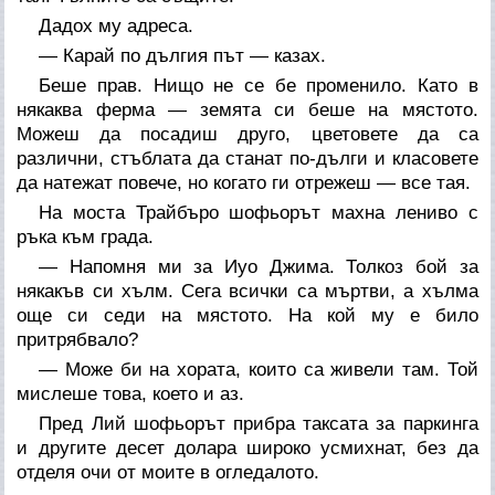
Дадох му адреса.
— Карай по дългия път — казах.
Беше прав. Нищо не се бе променило. Като в
някаква ферма — земята си беше на мястото.
Можеш да посадиш друго, цветовете да са
различни, стъблата да станат по-дълги и класовете
да натежат повече, но когато ги отрежеш — все тая.
На моста Трайбъро шофьорът махна лениво с
ръка към града.
— Напомня ми за Иуо Джима. Толкоз бой за
някакъв си хълм. Сега всички са мъртви, а хълма
още си седи на мястото. На кой му е било
притрябвало?
— Може би на хората, които са живели там. Той
мислеше това, което и аз.
Пред Лий шофьорът прибра таксата за паркинга
и другите десет долара широко усмихнат, без да
отделя очи от моите в огледалото.