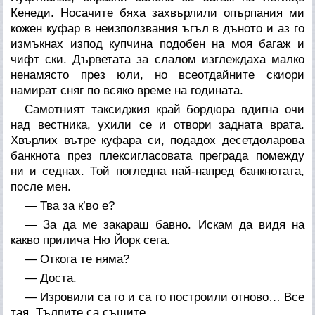
Кенеди. Носачите бяха захвърлили опърпания ми
кожен куфар в неизползвания ъгъл в дъното и аз го
измъкнах изпод купчина подобен на моя багаж и
чифт ски. Дърветата за слалом изглеждаха малко
ненамясто през юли, но всеотдайните скиори
намират сняг по всяко време на годината.
Самотният таксиджия край бордюра вдигна очи
над вестника, ухили се и отвори задната врата.
Хвърлих вътре куфара си, подадох десетдоларова
банкнота през плексигласовата преграда помежду
ни и седнах. Той погледна най-напред банкнотата,
после мен.
— Тва за к’во е?
— За да ме закараш бавно. Искам да видя на
какво прилича Ню Йорк сега.
— Откога те няма?
— Доста.
— Изровили са го и са го построили отново… Все
тая. Тълпите са същите.