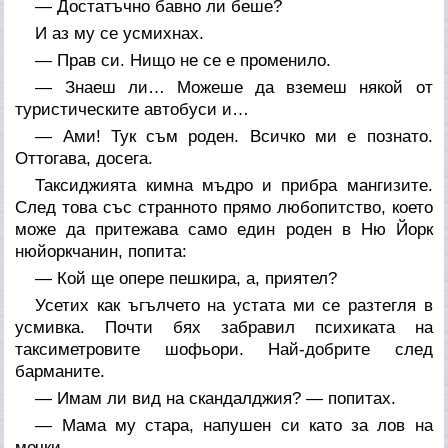
— Достатъчно бавно ли беше?
И аз му се усмихнах.
— Прав си. Нищо не се е променило.
— Знаеш ли… Можеше да вземеш някой от
туристическите автобуси и…
— Ами! Тук съм роден. Всичко ми е познато.
Оттогава, досега.
Таксиджията кимна мъдро и прибра мангизите.
След това със странното прямо любопитство, което
може да притежава само един роден в Ню Йорк
нюйоркчанин, попита:
— Кой ще опере пешкира, а, приятел?
Усетих как ъгълчето на устата ми се разтегля в
усмивка. Почти бях забравил психиката на
таксиметровите шофьори. Най-добрите след
барманите.
— Имам ли вид на скандалджия? — попитах.
— Мама му стара, напушен си като за лов на
мечки.