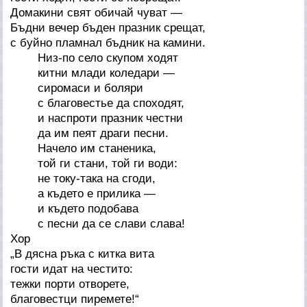
Домакини свят обичай чуват —
Бъдни вечер бъден празник срещат,
с буйно пламнал бъдник на камини.
Низ-по село скупом ходят
китни млади коледари —
сиромаси и боляри
с благовестье да споходят,
и наспроти празник честни
да им пеят драги песни.
Начело им станеника,
той ги стани, той ги води:
не току-така на сгоди,
а където е прилика —
и където подобава
с песни да се слави слава!
Хор
„В дясна ръка с китка вита
гости идат на честито:
тежки порти отворете,
благовестци пиремете!“