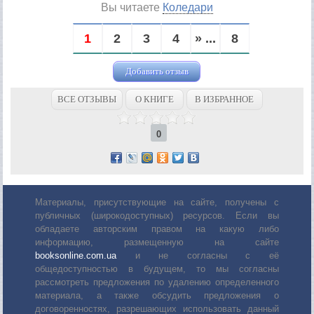
Вы читаете
Коледари
1
2
3
4
» ...
8
Добавить отзыв
ВСЕ ОТЗЫВЫ
О КНИГЕ
В ИЗБРАННОЕ
0
Материалы, присутствующие на сайте, получены с
публичных (широкодоступных) ресурсов. Если вы
обладаете авторским правом на какую либо
информацию, размещенную на сайте
booksonline.com.ua
и не согласны с её
общедоступностью в будущем, то мы согласны
рассмотреть предложения по удалению определенного
материала, а также обсудить предложения о
договоренностях, разрешающих использовать данный