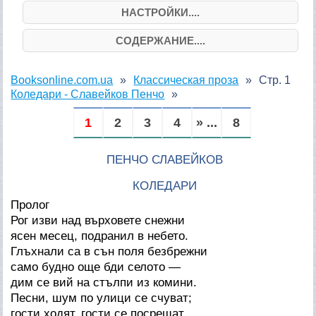
НАСТРОЙКИ....
СОДЕРЖАНИЕ....
Booksonline.com.ua
Классическая проза
Стр. 1
Коледари - Славейков Пенчо
1
2
3
4
» ...
8
ПЕНЧО СЛАВЕЙКОВ
КОЛЕДАРИ
Пролог
Рог изви над върховете снежни
ясен месец, подранил в небето.
Глъхнали са в сън поля безбрежни
само будно още бди селото —
дим се вий на стълпи из комини.
Песни, шум по улици се счуват;
гости ходят, гости се посрещат.