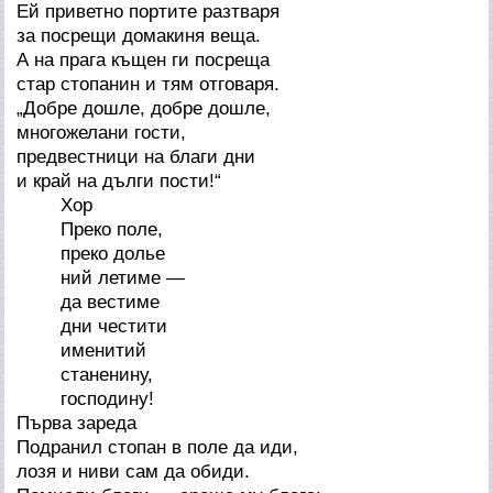
Ей приветно портите разтваря
за посрещи домакиня веща.
А на прага къщен ги посреща
стар стопанин и тям отговаря.
„Добре дошле, добре дошле,
многожелани гости,
предвестници на благи дни
и край на дълги пости!“
Хор
Преко поле,
преко долье
ний летиме —
да вестиме
дни честити
именитий
станенину,
господину!
Първа зареда
Подранил стопан в поле да иди,
лозя и ниви сам да обиди.