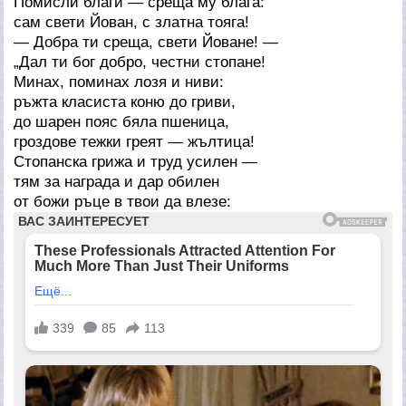
Помисли благи — среща му блага:
сам свети Йован, с златна тояга!
— Добра ти среща, свети Йоване! —
„Дал ти бог добро, честни стопане!
Минах, поминах лозя и ниви:
ръжта класиста коню до гриви,
до шарен пояс бяла пшеница,
гроздове тежки греят — жълтица!
Стопанска грижа и труд усилен —
тям за награда и дар обилен
от божи ръце в твои да влезе: