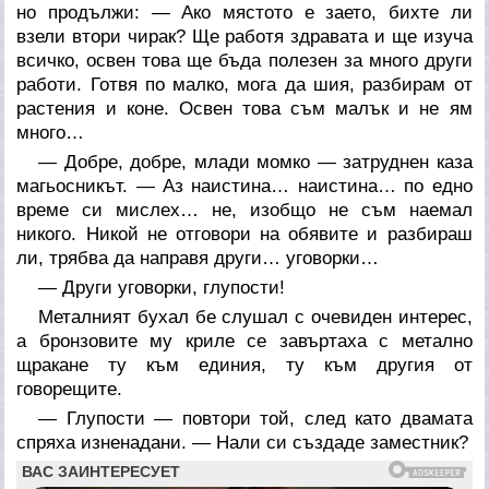
но продължи: — Ако мястото е заето, бихте ли
взели втори чирак? Ще работя здравата и ще изуча
всичко, освен това ще бъда полезен за много други
работи. Готвя по малко, мога да шия, разбирам от
растения и коне. Освен това съм малък и не ям
много…
— Добре, добре, млади момко — затруднен каза
магьосникът. — Аз наистина… наистина… по едно
време си мислех… не, изобщо не съм наемал
никого. Никой не отговори на обявите и разбираш
ли, трябва да направя други… уговорки…
— Други уговорки, глупости!
Металният бухал бе слушал с очевиден интерес,
а бронзовите му криле се завъртаха с метално
щракане ту към единия, ту към другия от
говорещите.
— Глупости — повтори той, след като двамата
спряха изненадани. — Нали си създаде заместник?