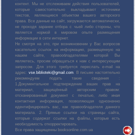
контент. Мы не отслеживаем действия пользователей,
которые самостоятельно выкладывают источники
текстов, являющиеся объектом вашего авторского
права. Все данные на сайт, загружаются автоматически,
не проходя заранее отбора с чьей либо стороны, что
является нормой в мировом опыте размещения
информации в сети интернет.
Не смотря на это, при возникновении у Вас вопросов
касательно ссылок на информацию, размещенную на
нашем сайте, правообладателями которой Вы
являетесь, просим обращаться к нам с интересующим
запросом. Для этого требуется переслать е-mail на
адрес:
vse.biblioteki@gmail.com
. В письме настоятельно
рекомендуем подать такие сведения :
1.Документальное подтверждение ваших прав на
материал, защищённый авторским правом:
отсканированный документ с печатью, либо иная
контактная информация, позволяющая однозначно
идентифицировать вас, как правообладателя данного
материала. 2. Прямые ссылки на страницы сайта,
которые содержат ссылки на файлы, которые есть
необходимость откорректировать.
Все права защищенны booksonline.com.ua