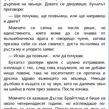
дърпане на звънци. Докато се двоумеше, бухалът
проговори:
— Ще почукаш, ще позвъниш, или ще направиш
и двете?
Момчето се сепна, но после реши, че
единственото, което може да се очаква от
вълшебническа врата е говорещо чукче, затова
призова себе си към смелост, доста по-голяма от
ръста му и упорито заяви:
— Исках да позвъня… или да почукам.
Бухалът разпери криле с шумно изтракване,
изплющя с тях, след това изшумоля, но не добави
нищо повече, така че посетителят се протегна и
дръпна здраво въженцето на звънеца. Някъде
дълбоко в къщата се чу звук, като на далечен звън
на шейна в поле през зимата. После изчака.
Момчето се казваше Дъглас Брайтглед и беше на
около четиринадесет години, но изглеждаше по-
дребен за тази възраст. Пристъпваше от крак на