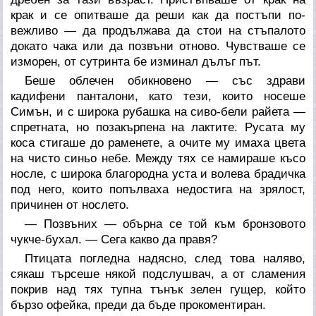
крак и се опитваше да реши как да постъпи по-
вежливо — да продължава да стои на стъпалото
докато чака или да позвъни отново. Чувстваше се
изморен, от сутринта бе изминал дълъг път.
Беше облечен обикновено — със здрави
кадифени панталони, като тези, които носеше
Симън, и с широка рубашка на сиво-бели райета —
спретната, но позакърпена на лактите. Русата му
коса стигаше до раменете, а очите му имаха цвета
на чисто синьо небе. Между тях се намираше късо
носле, с широка благородна уста и волева брадичка
под него, които попълваха недостига на зрялост,
причинен от нослето.
— Позвъних — обърна се той към бронзовото
чукче-бухал. — Сега какво да правя?
Птицата погледна надясно, след това наляво,
сякаш търсеше някой подслушвач, а от сламения
покрив над тях тупна тънък зелен гущер, който
бързо офейка, преди да бъде прокоментиран.