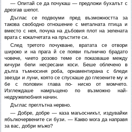
— Опитай се да почукаш — предложи бухалът с
дрезгав шепот.
Дъглас се подвоуми пред възможността за
такова свободно отношение с металната птица и
вместо с нея, почука на дъбовия плот на зелената
врата с кокалчетата на пръстите си.
След третото почукване, вратата се отвори
широко и на прага й се появи пълничко брадато
човече, чието розово теме се показваше между
кичури бели несресани коси. Беше облечено в
дълга тъмносиня роба, орнаментирана с бледи
звезди и луни, която се спускаше до глезените му и
бе с половин глава по- ниско от момчето.
Изглеждаше намръщено по възможно най-
недружелюбния начин.
Дъглас преглътна нервно.
— Добре, добре — каза магьосникът, издувайки
ябълкочервените си бузи. — Какво мога да направя
за вас, добри мъжо?