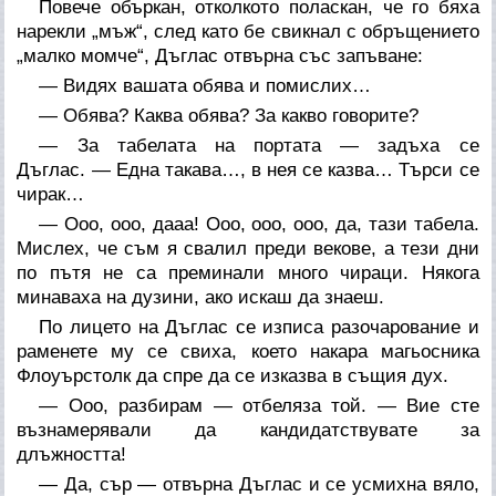
Повече объркан, отколкото поласкан, че го бяха
нарекли „мъж“, след като бе свикнал с обръщението
„малко момче“, Дъглас отвърна със запъване:
— Видях вашата обява и помислих…
— Обява? Каква обява? За какво говорите?
— За табелата на портата — задъха се
Дъглас. — Една такава…, в нея се казва… Търси се
чирак…
— Ооо, ооо, дааа! Ооо, ооо, ооо, да, тази табела.
Мислех, че съм я свалил преди векове, а тези дни
по пътя не са преминали много чираци. Някога
минаваха на дузини, ако искаш да знаеш.
По лицето на Дъглас се изписа разочарование и
раменете му се свиха, което накара магьосника
Флоуърстолк да спре да се изказва в същия дух.
— Ооо, разбирам — отбеляза той. — Вие сте
възнамерявали да кандидатствувате за
длъжността!
— Да, сър — отвърна Дъглас и се усмихна вяло,