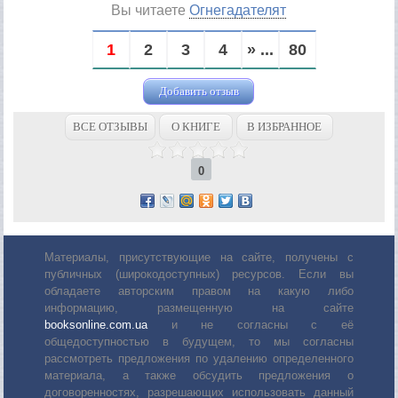
Вы читаете
Огнегадателят
1
2
3
4
» ...
80
Добавить отзыв
ВСЕ ОТЗЫВЫ
О КНИГЕ
В ИЗБРАННОЕ
0
Материалы, присутствующие на сайте, получены с
публичных (широкодоступных) ресурсов. Если вы
обладаете авторским правом на какую либо
информацию, размещенную на сайте
booksonline.com.ua
и не согласны с её
общедоступностью в будущем, то мы согласны
рассмотреть предложения по удалению определенного
материала, а также обсудить предложения о
договоренностях, разрешающих использовать данный