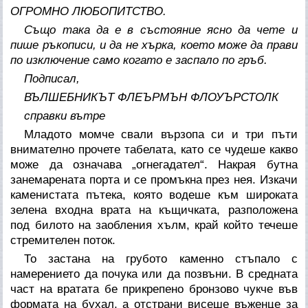
ОГРОМНО ЛЮБОПИТСТВО.
Също така да е в състояние ясно да чете и
пише ръкописи, и да не хърка, което може да прави
по изключение само когато е заспало по гръб.
Подписал,
ВЪЛШЕБНИКЪТ ФЛЕЪРМЪН ФЛОУЪРСТОЛК
справки вътре
Младото момче свали вързопа си и три пъти
внимателно прочете табелата, като се чудеше какво
може да означава „огнегадател“. Накрая бутна
занемарената порта и се промъкна през нея. Изкачи
каменистата пътека, която водеше към широката
зелена входна врата на къщичката, разположена
под билото на заобления хълм, край който течеше
стремителен поток.
То застана на грубото каменно стъпало с
намерението да почука или да позвъни. В средната
част на вратата бе прикрепено бронзово чукче във
формата на бухал, а отстрани висеше въженце за