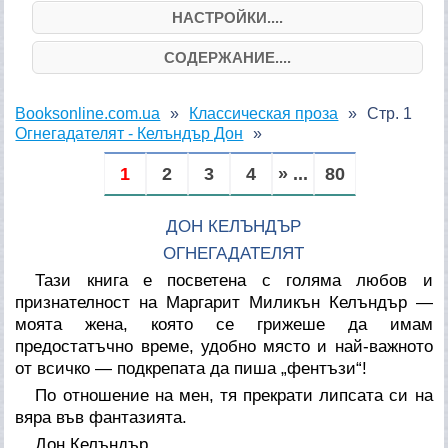
НАСТРОЙКИ....
СОДЕРЖАНИЕ....
Booksonline.com.ua
Классическая проза
Стр. 1
Огнегадателят - Келъндър Дон
1
2
3
4
» ...
80
ДОН КЕЛЪНДЪР
ОГНЕГАДАТЕЛЯТ
Тази книга е посветена с голяма любов и
признателност на Маргарит Миликън Келъндър —
моята жена, която се грижеше да имам
предостатъчно време, удобно място и най-важното
от всичко — подкрепата да пиша „фентъзи“!
По отношение на мен, тя прекрати липсата си на
вяра във фантазията.
Дон Келъндър